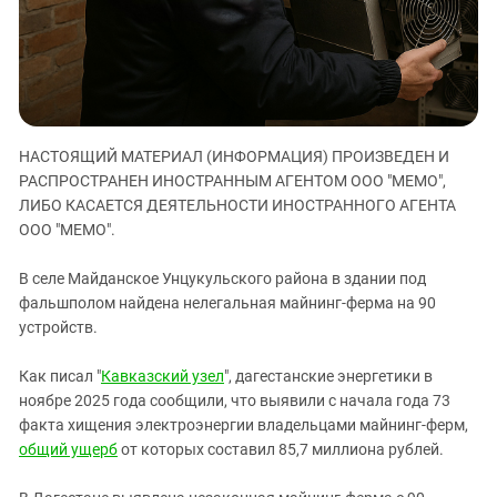
ЗАСТАВЛЯЕТ
Дагестан
КАВКАЗ ЗА ПАЛЕСТИНУ
Ингушетия
ИНАКОМЫСЛИЕ В ЧЕЧНЕ
Кабардино-Балкария
ПРЕСЛЕДОВАНИЕ АКТИВИСТОВ
МОБИЛИЗАЦИЯ И ПРОТЕСТЫ
Калмыкия
НАСТОЯЩИЙ МАТЕРИАЛ (ИНФОРМАЦИЯ) ПРОИЗВЕДЕН И
Карачаево-Черкесия
РАСПРОСТРАНЕН ИНОСТРАННЫМ АГЕНТОМ ООО "МЕМО",
Краснодарский край
ЛИБО КАСАЕТСЯ ДЕЯТЕЛЬНОСТИ ИНОСТРАННОГО АГЕНТА
Нагорный Карабах
ООО "МЕМО".
Российская Федерация
В селе Майданское Унцукульского района в здании под
Ростовская область
фальшполом найдена нелегальная майнинг-ферма на 90
устройств.
Северная Осетия - Алания
СКФО
Как писал "
Кавказский узел
", дагестанские энергетики в
Ставропольский край
ноябре 2025 года сообщили, что выявили с начала года 73
факта хищения электроэнергии владельцами майнинг-ферм,
Чечня
общий ущерб
от которых составил 85,7 миллиона рублей.
Южная Осетия