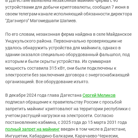
В Дагестане выявлена незаконная майнинг-ферма с 90
Южный Кавказ
устройствами для добычи криптовалюты, сообщил 7 июня в
ЮФО
своем телеграм-канале исполняющий обязанности директора
"Дагэнерго" Магомедшапи Шапиев.
По его словам, незаконная ферма найдена в селе Майданское
Унцукульского района. Первоначально проверяющим не
удалось обнаружить устройства для майнинга, однако в
здании оказался специально оборудованный фальшпол, под
которым и были скрыты устройства. Их суммарная
мощность составила 315 кВт, они были подключены к
электросети без заключения договора с энергоснабжающей
организацией. Все оборудование изъято.
В декабре 2024 года глава Дагестана
Сергей Меликов
подписал обращение к правительству России с просьбой
запретить майнинг криптовалют на территории республики с
учетом растущей нагрузки на электросети. Согласно
постановлению кабмина, с 2025 года до 15 марта 2031 года
полный запрет на майнинг
введен в том числе в Дагестане,
Ингушетии, Кабардино-Балкарии, Карачаево-Черкесии,