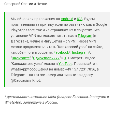
Северной Осетии и Чечне.
Мы обновили приложения на
Android
и
IOS
! Будем
признательны за критику, идеи по развитию как в Google
Play/App Store, так и на страницах КУ в соцсетях. Без
установки VPN вы можете читать нас в
Telegram
(в
Дагестане, Чечне и Ингушетии – с VPN). Через VPN
можно продолжать читать "Кавказский узел" на сайте,
как обычно, и в соцсетях
Facebook
*,
Instagram
*,
"
ВКонтакте
", "
Одноклассники
" и
X
. Смотреть видео
"Кавказского узла" можно в
YouTube
. Присылайте в
WhatsApp* сообщения на номер +49 157 72317856, в
Telegram – на тот же номер или пишите по адресу
@Caucasian_Knot.
* деятельность компании Meta (владеет Facebook, Instagram и
WhatsApp) запрещена в России.