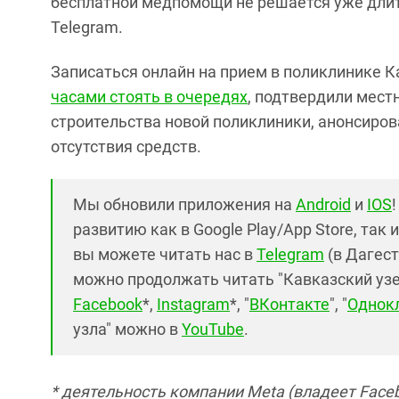
бесплатной медпомощи не решается уже длит
Telegram.
Записаться онлайн на прием в поликлинике 
часами стоять в очередях
, подтвердили мест
строительства новой поликлиники, анонсирован
отсутствия средств.
Мы обновили приложения на
Android
и
IOS
развитию как в Google Play/App Store, так 
вы можете читать нас в
Telegram
(в Дагест
можно продолжать читать "Кавказский узел"
Facebook
*,
Instagram
*, "
ВКонтакте
", "
Однок
узла" можно в
YouTube
.
* деятельность компании Meta (владеет Faceb