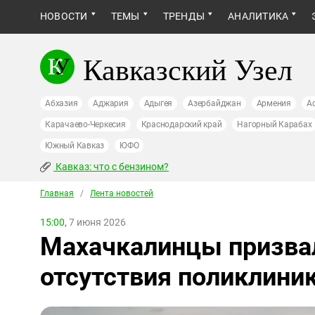
НОВОСТИ
ТЕМЫ
ТРЕНДЫ
АНАЛИТИКА
Кавказский Узел
Абхазия
Аджария
Адыгея
Азербайджан
Армения
А
Карачаево-Черкесия
Краснодарский край
Нагорный Карабах
Южный Кавказ
ЮФО
Кавказ: что с бензином?
Главная
/
Лента новостей
15:00,
7 июня 2026
Махачкалинцы призва
отсутствия поликлини