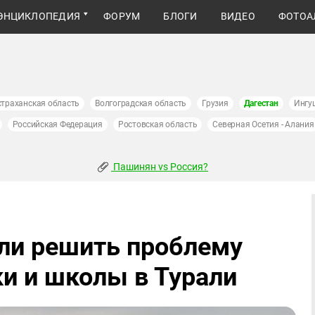
ЭНЦИКЛОПЕДИЯ
ФОРУМ
БЛОГИ
ВИДЕО
ФОТОА
страханская область
Волгоградская область
Грузия
Дагестан
Ингу
Российская Федерация
Ростовская область
Северная Осетия - Алания
Пашинян vs Россия?
ли решить проблему
ки и школы в Турали