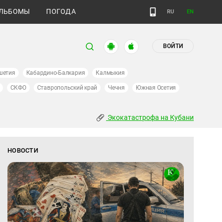
ЛЬБОМЫ
ПОГОДА
RU
EN
ВОЙТИ
шетия
Кабардино-Балкария
Калмыкия
СКФО
Ставропольский край
Чечня
Южная Осетия
Экокатастрофа на Кубани
НОВОСТИ