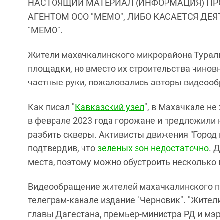
НАСТОЯЩИЙ МАТЕРИАЛ (ИНФОРМАЦИЯ) ПР
АГЕНТОМ ООО "МЕМО", ЛИБО КАСАЕТСЯ ДЕ
"МЕМО".
Жители махачкалинского микрорайона Турал
площадки, но вместо их строительства чинов
частные руки, пожаловались авторы видеооб
Как писал "
Кавказский узел
", в Махачкале не
в феврале 2023 года горожане и предложили 
разбить скверы. Активисты движения "Город
подтвердив, что
зеленых зон недостаточно
. 
места, поэтому можно обустроить несколько 
Видеообращение жителей махачкалинского по
телеграм-канале издание "Черновик". "Жител
главы Дагестана, премьер-министра РД и мэ