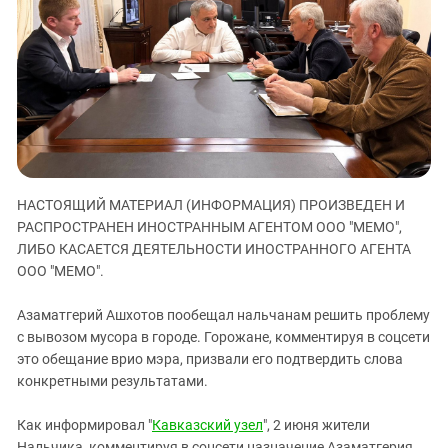
ЗАСТАВЛЯЕТ
Дагестан
КАВКАЗ ЗА ПАЛЕСТИНУ
Ингушетия
ИНАКОМЫСЛИЕ В ЧЕЧНЕ
Кабардино-Балкария
ПРЕСЛЕДОВАНИЕ АКТИВИСТОВ
МОБИЛИЗАЦИЯ И ПРОТЕСТЫ
Калмыкия
Карачаево-Черкесия
Краснодарский край
Нагорный Карабах
НАСТОЯЩИЙ МАТЕРИАЛ (ИНФОРМАЦИЯ) ПРОИЗВЕДЕН И
РАСПРОСТРАНЕН ИНОСТРАННЫМ АГЕНТОМ ООО "МЕМО",
Российская Федерация
ЛИБО КАСАЕТСЯ ДЕЯТЕЛЬНОСТИ ИНОСТРАННОГО АГЕНТА
Ростовская область
ООО "МЕМО".
Северная Осетия - Алания
Азаматгерий Ашхотов пообещал нальчанам решить проблему
СКФО
с вывозом мусора в городе. Горожане, комментируя в соцсети
Ставропольский край
это обещание врио мэра, призвали его подтвердить слова
конкретными результатами.
Чечня
Южная Осетия
Как информировал "
Кавказский узел
", 2 июня жители
Нальчика, комментируя в соцсети назначение Азаматгерия