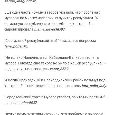
zarina_khagundoko
.
Еще одна часть комментаторов указала, что проблема с
мусором во многих населенных пунктах республики. "А
остальную республику кто возьмёт под контроль?" –
сыронизировала
mama_devochki07
.
"С остальной республикой что?" – задалась вопросом
lena_polienko
.
"Не только Нальчик, а вся Кабардино-Балкария тонет в
мусоре. Никогда ещё такого не было в нашей республике", –
подчеркнул пользователь
zzzzz_8582
.
"А когда Прохладный и Прохладненский район возьмут под
контроль?" – поинтересовался пользователь
lara_nails_lady
.
"Город Майский тоже в мусоре утопает, за что мы платим?" –
написала
nina0837
.
Другие комментаторы уточнили, что проблема с вывозом