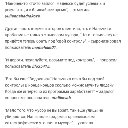
"Наконец-то кто-то взялся. Надеюсь будет успешный
результат, и в ближайшее время", – отметила
yuliannabadrakova
.
Другая часть комментаторов отметила, что в Нальчике
проблема не только с вывозом мусора. "Чего только ему не
придётся теперь брать под "свой контроль", – сыронизировал
пользователь
mameluke01
.
"И дороги, пожалуйста, возьмите под контроль", – попросил
пользователь
lila35415
.
"Вот бы еще "Водоканал" Нальчика взял бы под свой
контроль! В конце концов сколько можно мучить людей?
Когда же интересно их программа заработает?" – задался
вопросом пользователь
atalikovab
.
"Мало того, что мусор не вывозят, так еще улицы не
убираются. Наша аллея рядом с горзеленхозом
катастрофически утопает в мусоре", – указала