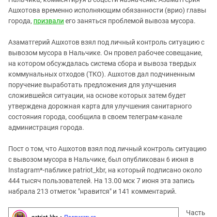
Южный Кавказ
Ашхотова временно исполняющим обязанности (врио) главы
ЮФО
города,
призвали
его заняться проблемой вывоза мусора.
Азаматгерий Ашхотов взял под личный контроль ситуацию с
вывозом мусора в Нальчике. Он провел рабочее совещание,
на котором обсуждалась система сбора и вывоза твердых
коммунальных отходов (ТКО). Ашхотов дал подчиненным
поручение выработать предложения для улучшения
сложившейся ситуации, на основе которых затем будет
утверждена дорожная карта для улучшения санитарного
состояния города, сообщила в своем телеграм-канале
администрация города.
Пост о том, что Ашхотов взял под личный контроль ситуацию
с вывозом мусора в Нальчике, был опубликован 6 июня в
Instagram*-паблике patriot_kbr, на который подписано около
444 тысяч пользователей. На 13.00 мск 7 июня эта запись
набрала 213 отметок "нравится" и 141 комментарий.
Часть