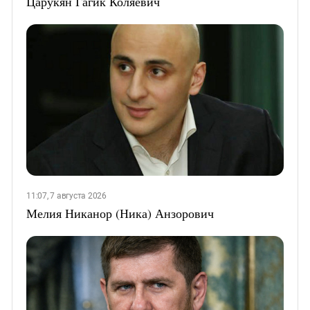
Царукян Гагик Коляевич
11:07, 7 августа 2026
Мелия Никанор (Ника) Анзорович