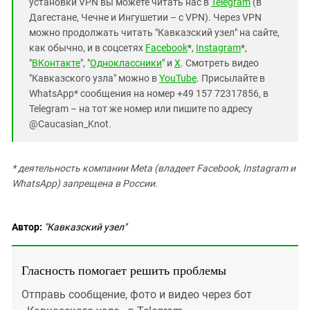
установки VPN вы можете читать нас в
Telegram
(в
Дагестане, Чечне и Ингушетии – с VPN). Через VPN
можно продолжать читать "Кавказский узел" на сайте,
как обычно, и в соцсетях
Facebook
*,
Instagram
*,
"
ВКонтакте
", "
Одноклассники
" и
X
. Смотреть видео
"Кавказского узла" можно в
YouTube
. Присылайте в
WhatsApp* сообщения на номер +49 157 72317856, в
Telegram – на тот же номер или пишите по адресу
@Caucasian_Knot.
* деятельность компании Meta (владеет Facebook, Instagram и
WhatsApp) запрещена в России.
Автор:
"Кавказский узел"
Гласность помогает решить проблемы
Отправь сообщение, фото и видео через бот