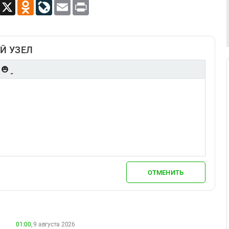
App
Viber
X
Odnoklassniki
LiveJournal
Email
Print
Й УЗЕЛ
ОТМЕНИТЬ
01:00,
9 августа 2026