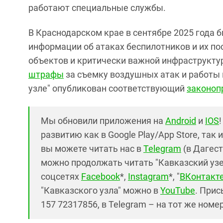
работают специальные службы.
В Краснодарском крае в сентябре 2025 года 
информации об атаках беспилотников и их по
объектов и критически важной инфраструктур
штрафы
за съемку воздушных атак и работы
узле" опубликован соответствующий
законоп
Мы обновили приложения на
Android
и
IOS
развитию как в Google Play/App Store, так 
вы можете читать нас в
Telegram
(в Дагест
можно продолжать читать "Кавказский узел"
соцсетях
Facebook
*,
Instagram
*, "
ВКонтакт
"Кавказского узла" можно в
YouTube
. Прис
157 72317856, в Telegram – на тот же номе