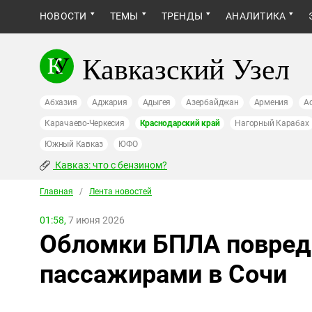
НОВОСТИ
ТЕМЫ
ТРЕНДЫ
АНАЛИТИКА
Кавказский Узел
Абхазия
Аджария
Адыгея
Азербайджан
Армения
А
Карачаево-Черкесия
Краснодарский край
Нагорный Карабах
Южный Кавказ
ЮФО
Кавказ: что с бензином?
Главная
/
Лента новостей
01:58,
7 июня 2026
Обломки БПЛА повред
пассажирами в Сочи