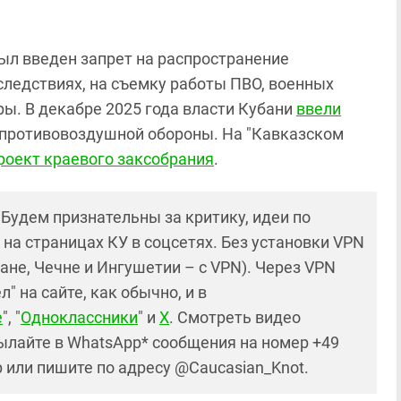
был введен запрет на распространение
следствиях, на съемку работы ПВО, военных
ы. В декабре 2025 года власти Кубани
ввели
 противовоздушной обороны. На "Кавказском
роект краевого заксобрания
.
! Будем признательны за критику, идеи по
и на страницах КУ в соцсетях. Без установки VPN
ане, Чечне и Ингушетии – с VPN). Через VPN
 на сайте, как обычно, и в
е
", "
Одноклассники
" и
X
. Смотреть видео
ылайте в WhatsApp* сообщения на номер +49
р или пишите по адресу @Caucasian_Knot.