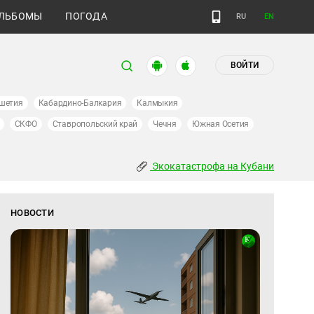
ЛЬБОМЫ
ПОГОДА
RU
EN
ВОЙТИ
шетия
Кабардино-Балкария
Калмыкия
СКФО
Ставропольский край
Чечня
Южная Осетия
Экокатастрофа на Кубани
НОВОСТИ