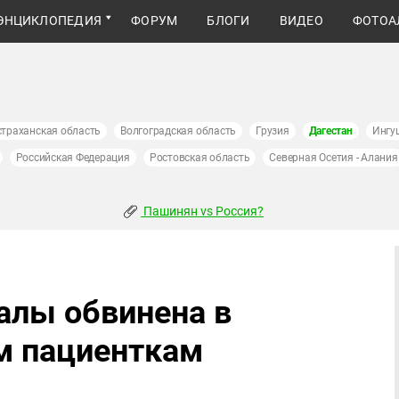
ЭНЦИКЛОПЕДИЯ
ФОРУМ
БЛОГИ
ВИДЕО
ФОТОА
страханская область
Волгоградская область
Грузия
Дагестан
Ингу
Российская Федерация
Ростовская область
Северная Осетия - Алания
Пашинян vs Россия?
алы обвинена в
м пациенткам