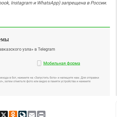
ook, Instagram и WhatsApp) запрещена в России.
емы
авказского узла» в Telegram
Мобильная форма
ехода в бот, нажмите на «Запустить бота» и напишите нам. Для отправки
», затем отметьте фото или видео в памяти устройства и нажмите
App
Viber
X
Odnoklassniki
LiveJournal
Email
Print