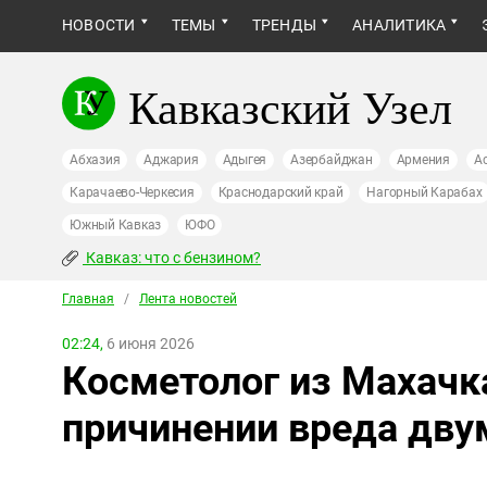
НОВОСТИ
ТЕМЫ
ТРЕНДЫ
АНАЛИТИКА
Кавказский Узел
Абхазия
Аджария
Адыгея
Азербайджан
Армения
А
Карачаево-Черкесия
Краснодарский край
Нагорный Карабах
Южный Кавказ
ЮФО
Кавказ: что с бензином?
Главная
/
Лента новостей
02:24,
6 июня 2026
Косметолог из Махачк
причинении вреда дву