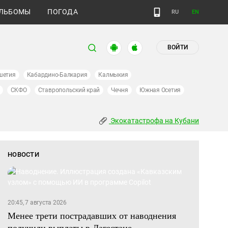
ЛЬБОМЫ
ПОГОДА
RU
EN
ВОЙТИ
шетия
Кабардино-Балкария
Калмыкия
СКФО
Ставропольский край
Чечня
Южная Осетия
Экокатастрофа на Кубани
НОВОСТИ
20:45, 7 августа 2026
Менее трети пострадавших от наводнения
получили выплаты в Дагестане