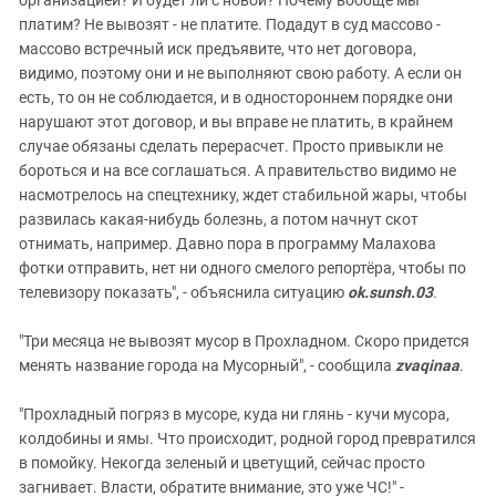
платим? Не вывозят - не платите. Подадут в суд массово -
массово встречный иск предъявите, что нет договора,
видимо, поэтому они и не выполняют свою работу. А если он
есть, то он не соблюдается, и в одностороннем порядке они
нарушают этот договор, и вы вправе не платить, в крайнем
случае обязаны сделать перерасчет. Просто привыкли не
бороться и на все соглашаться. А правительство видимо не
насмотрелось на спецтехнику, ждет стабильной жары, чтобы
развилась какая-нибудь болезнь, а потом начнут скот
отнимать, например. Давно пора в программу Малахова
фотки отправить, нет ни одного смелого репортёра, чтобы по
телевизору показать", - объяснила ситуацию
ok.sunsh.03
.
"Три месяца не вывозят мусор в Прохладном. Скоро придется
менять название города на Мусорный", - сообщила
zvaqinaa
.
"Прохладный погряз в мусоре, куда ни глянь - кучи мусора,
колдобины и ямы. Что происходит, родной город превратился
в помойку. Некогда зеленый и цветущий, сейчас просто
загнивает. Власти, обратите внимание, это уже ЧС!" -