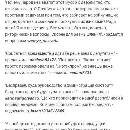
"Почему народ не навалит этот мусор к дверям тех, кто
отвечает за это? Почему эта страна не справляется даже с
простыми задачами при том, что забирает на войну наших
отцов, братьев и сыновей и пользуется их жизнями? Ради
чего? Я это везде пишу. Все молчат. Это все, конечно,
риторические вопросы. Скорее для размышления", - задается
вопросами
vremya_rassveta
.
"Собраться всем вместе и идти за решением к депутатам", -
предложила
anzhela53172
. "Похоже что "Экологистику"
просто переименовали на "Экотехпром", не знаешь даже
плакать или смеяться", - заметил
sedam7431
.
"Беспредел, куда руководство, администрация смотрит?
Скоро по городу будут гулять крысы", - пожаловалась
karinagrigoryan15
. "Да что происходит с нашей республикой в
последнее время. Во всем фронтам полный бeспредел", -
недоумевает
insan1234512345
.
"А вообще есть договор у кого-нибудь с предыдущей
организацией? И будет ли с новой? Почему вообще мы