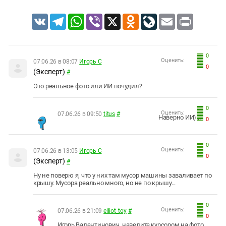
VK
Telegram
WhatsApp
Viber
X
Odnoklassniki
LiveJournal
Email
Print
0
Оценить:
07.06.26 в 08:07
Игорь С
0
(Эксперт)
#
Это реальное фото или ИИ почудил?
0
Оценить:
07.06.26 в 09:50
titus
#
Наверно ИИ)...
0
0
Оценить:
07.06.26 в 13:05
Игорь С
0
(Эксперт)
#
Ну не поверю я, что у них там мусор машины заваливает по
крышу. Мусора реально много, но не по крышу...
0
Оценить:
07.06.26 в 21:09
elliot_toy
#
0
Игорь Валентинович, наведите курсором на фото.