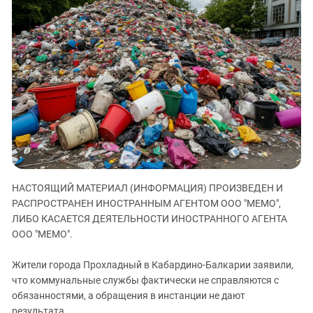
ЗАСТАВЛЯЕТ
Дагестан
КАВКАЗ ЗА ПАЛЕСТИНУ
Ингушетия
ИНАКОМЫСЛИЕ В ЧЕЧНЕ
Кабардино-Балкария
ПРЕСЛЕДОВАНИЕ АКТИВИСТОВ
МОБИЛИЗАЦИЯ И ПРОТЕСТЫ
Калмыкия
Карачаево-Черкесия
Краснодарский край
Нагорный Карабах
Российская Федерация
Ростовская область
НАСТОЯЩИЙ МАТЕРИАЛ (ИНФОРМАЦИЯ) ПРОИЗВЕДЕН И
РАСПРОСТРАНЕН ИНОСТРАННЫМ АГЕНТОМ ООО "МЕМО",
Северная Осетия - Алания
ЛИБО КАСАЕТСЯ ДЕЯТЕЛЬНОСТИ ИНОСТРАННОГО АГЕНТА
СКФО
ООО "МЕМО".
Ставропольский край
Жители города Прохладный в Кабардино-Балкарии заявили,
Чечня
что коммунальные службы фактически не справляются с
Южная Осетия
обязанностями, а обращения в инстанции не дают
результата.