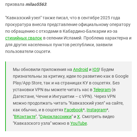
призвала
milao5563
.
"Кавказский узел" также писал, что в сентябре 2025 года
прокуратура внесла представление официальному оператору
по обращению с отходами в Кабардино-Балкарии из-за
стихийных свалок
в селении Исламей. Проблема характерна и
для других населенных пунктов республики, заявили
пользователи соцсети.
Мы обновили приложения на
Android
и
IOS
! Будем
признательны за критику, идеи по развитию как в Google
Play/App Store, так и на страницах КУ в соцсетях. Без
установки VPN вы можете читать нас в
Telegram
(в
Дагестане, Чечне и Ингушетии – с VPN). Через VPN
можно продолжать читать "Кавказский узел" на сайте,
как обычно, и в соцсетях
Facebook
*,
Instagram
*,
"
ВКонтакте
", "
Одноклассники
" и
X
. Смотреть видео
"Кавказского узла" можно в
YouTube
.