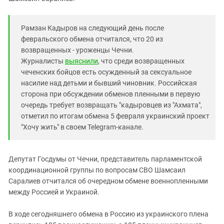
Южный Кавказ
ЮФО
Рамзан Кадыров на следующий день после
февральского обмена отчитался, что 20 из
возвращенных - уроженцы Чечни.
Журналисты
выяснили
, что среди возвращенных
чеченских бойцов есть осужденный за сексуальное
насилие над детьми и бывший чиновник. Российская
сторона при обсуждении обменов пленными в первую
очередь требует возвращать "кадыровцев из "Ахмата",
отметил по итогам обмена 5 февраля украинский проект
"Хочу жить" в своем Telegram-канале.
Депутат Госдумы от Чечни, представитель парламентской
координационной группы по вопросам СВО Шамсаил
Саралиев отчитался об очередном обмене военнопленными
между Россией и Украиной.
В ходе сегодняшнего обмена в Россию из украинского плена