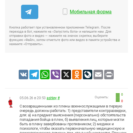
Мобильная форма
Кнопка работает при установленном приложении Telegram. После
перехода в бот, нажмите на «Запустить бота» и напишите нам. Для
отправки фото и видео — нажмите на значок скрепки, выберите
функцию «Файл», затем отметьте фото или видео в памяти устройства и
нажмите «Отправить».
VK
Telegram
WhatsApp
Viber
X
Odnoklassniki
LiveJournal
Email
Print
0
Оценить:
05.06.26 в 20:53
ashley
#
0
С возвращенными из плены военнослужащими в первую
очередь должны работать: 1) представители контрразведки,
для: а) на предмет выяснения (персонально) обстоятельств
попадания бойца в плен, б) выявления лиц, которые могли
быть в плену завербованы противником; 2) медики и
психологи, чтобы оказать первоначальную медицинскую и
психологическую помощь тем, кто в ней нуждается. При чем