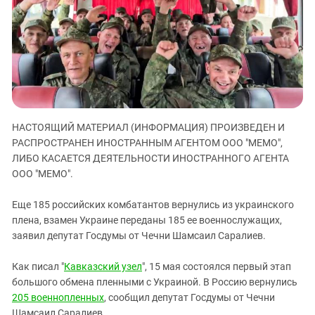
ЗАСТАВЛЯЕТ
Дагестан
КАВКАЗ ЗА ПАЛЕСТИНУ
Ингушетия
ИНАКОМЫСЛИЕ В ЧЕЧНЕ
Кабардино-Балкария
ПРЕСЛЕДОВАНИЕ АКТИВИСТОВ
МОБИЛИЗАЦИЯ И ПРОТЕСТЫ
Калмыкия
Карачаево-Черкесия
Краснодарский край
НАСТОЯЩИЙ МАТЕРИАЛ (ИНФОРМАЦИЯ) ПРОИЗВЕДЕН И
Нагорный Карабах
РАСПРОСТРАНЕН ИНОСТРАННЫМ АГЕНТОМ ООО "МЕМО",
ЛИБО КАСАЕТСЯ ДЕЯТЕЛЬНОСТИ ИНОСТРАННОГО АГЕНТА
Российская Федерация
ООО "МЕМО".
Ростовская область
Еще 185 российских комбатантов вернулись из украинского
Северная Осетия - Алания
плена, взамен Украине переданы 185 ее военнослужащих,
СКФО
заявил депутат Госдумы от Чечни Шамсаил Саралиев.
Ставропольский край
Как писал "
Кавказский узел
", 15 мая состоялся первый этап
Чечня
большого обмена пленными с Украиной. В Россию вернулись
Южная Осетия
205 военнопленных
, сообщил депутат Госдумы от Чечни
Шамсаил Саралиев.