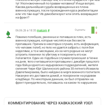
тут Уполномоченный по правам человека? И еще вопрос.
Какова дальнейшая судьба возвращенных из плена
военнослужащих, после прохождения курса реабилитации
или что там еще? Их демобилизуют или опять возвращают
на фронт?
0
Оценить:
06.06.26 в 18:35
malcom
#
0
Помимо погибших, раненных и попавших в плен, есть
военнослужащие, которые числятся как без вести
пропавшие. Причем в некоторых случаях, есть информация,
что человек погиб, но тело не удается забрать с поля боя
неделями, а то и месяцами, из-за чего родные не могут
устроить поминки по убитому и похоронить его как
полагается. Один из подобных случаев произошел в Чечне
на днях. тело считавшегося пропавшим с декабря прошлого
года бойца одного из кадыровских подразделений, жителя
селения Чири-Юрт Шалинского района 30-летнего Исмаила
Давлетмирзаева, было найдено в морге военного госпиталя.
Накануне его доставили домой, и похоронили на родовом
кладбище. По некоторым данным, он был отправлен на
фронт принудительно, попавшись на каком-то нарушении.
КОММЕНТИРОВАНИЕ ЧЕРЕЗ КАВКАЗСКИЙ УЗЕЛ