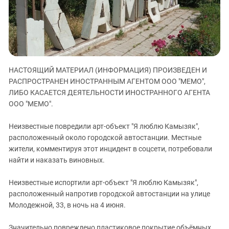
ЗАСТАВЛЯЕТ
Дагестан
КАВКАЗ ЗА ПАЛЕСТИНУ
Ингушетия
ИНАКОМЫСЛИЕ В ЧЕЧНЕ
Кабардино-Балкария
ПРЕСЛЕДОВАНИЕ АКТИВИСТОВ
МОБИЛИЗАЦИЯ И ПРОТЕСТЫ
Калмыкия
НАСТОЯЩИЙ МАТЕРИАЛ (ИНФОРМАЦИЯ) ПРОИЗВЕДЕН И
Карачаево-Черкесия
РАСПРОСТРАНЕН ИНОСТРАННЫМ АГЕНТОМ ООО "МЕМО",
Краснодарский край
ЛИБО КАСАЕТСЯ ДЕЯТЕЛЬНОСТИ ИНОСТРАННОГО АГЕНТА
Нагорный Карабах
ООО "МЕМО".
Российская Федерация
Неизвестные повредили арт-объект "Я люблю Камызяк",
Ростовская область
расположенный около городской автостанции. Местные
жители, комментируя этот инцидент в соцсети, потребовали
Северная Осетия - Алания
найти и наказать виновных.
СКФО
Неизвестные испортили арт-объект "Я люблю Камызяк",
Ставропольский край
расположенный напротив городской автостанции на улице
Чечня
Молодежной, 33, в ночь на 4 июня.
Южная Осетия
Значительно повреждено пластиковое покрытие объёмных