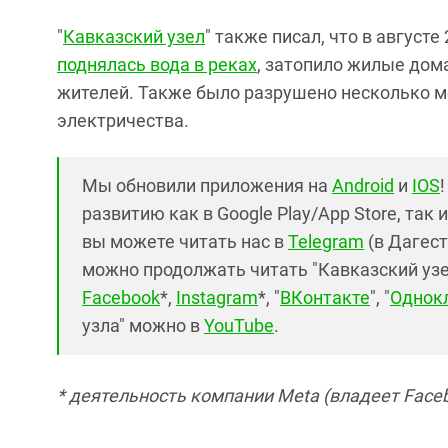
"
Кавказский узел
" также писал, что в август
поднялась вода в реках
, затопило жилые дома
жителей. Также было разрушено несколько мо
электричества.
Мы обновили приложения на
Android
и
IOS
развитию как в Google Play/App Store, так 
вы можете читать нас в
Telegram
(в Дагест
можно продолжать читать "Кавказский узел"
Facebook
*,
Instagram
*, "
ВКонтакте
", "
Однок
узла" можно в
YouTube
.
* деятельность компании Meta (владеет Faceb