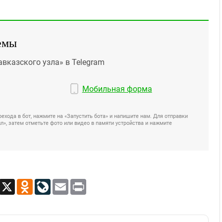
емы
авказского узла» в Telegram
Мобильная форма
ехода в бот, нажмите на «Запустить бота» и напишите нам. Для отправки
», затем отметьте фото или видео в памяти устройства и нажмите
App
Viber
X
Odnoklassniki
LiveJournal
Email
Print