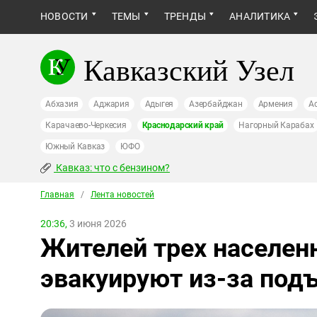
НОВОСТИ
ТЕМЫ
ТРЕНДЫ
АНАЛИТИКА
Кавказский Узел
Абхазия
Аджария
Адыгея
Азербайджан
Армения
А
Карачаево-Черкесия
Краснодарский край
Нагорный Карабах
Южный Кавказ
ЮФО
Кавказ: что с бензином?
Главная
/
Лента новостей
20:36,
3 июня 2026
Жителей трех населен
эвакуируют из-за под