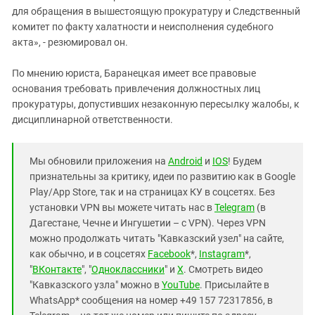
для обращения в вышестоящую прокуратуру и Следственный
комитет по факту халатности и неисполнения судебного
акта», - резюмировал он.
По мнению юриста, Баранецкая имеет все правовые
основания требовать привлечения должностных лиц
прокуратуры, допустивших незаконную пересылку жалобы, к
дисциплинарной ответственности.
Мы обновили приложения на
Android
и
IOS
! Будем
признательны за критику, идеи по развитию как в Google
Play/App Store, так и на страницах КУ в соцсетях. Без
установки VPN вы можете читать нас в
Telegram
(в
Дагестане, Чечне и Ингушетии – с VPN). Через VPN
можно продолжать читать "Кавказский узел" на сайте,
как обычно, и в соцсетях
Facebook
*,
Instagram
*,
"
ВКонтакте
", "
Одноклассники
" и
X
. Смотреть видео
"Кавказского узла" можно в
YouTube
. Присылайте в
WhatsApp* сообщения на номер +49 157 72317856, в