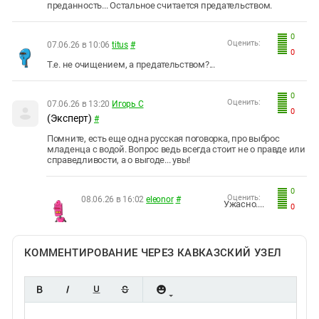
преданность... Остальное считается предательством.
0
Оценить:
07.06.26 в 10:06
titus
#
0
Т.е. не очищением, а предательством?...
0
Оценить:
07.06.26 в 13:20
Игорь С
0
(Эксперт)
#
Помните, есть еще одна русская поговорка, про выброс
младенца с водой. Вопрос ведь всегда стоит не о правде или
справедливости, а о выгоде... увы!
0
Оценить:
08.06.26 в 16:02
eleonor
#
Ужасно....
0
КОММЕНТИРОВАНИЕ ЧЕРЕЗ КАВКАЗСКИЙ УЗЕЛ