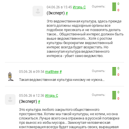
0
Оценить:
04.06.26 в 15:45
Игорь С
0
(Эксперт)
#
Это ведомственная культура, здесь прежде
всего должны надзорные органы все
подобное пресекать и не позволять делать
такое... Общественный интерес должен быть
выше ведомственного... Хотя с ростом
культуры бюрократии ведомственный
интерес всегда будет возрастать. Но
замкнутая культура ведомственного
интереса - убьет само ведомство.
0
Оценить:
05.06.26 в 09:54
matthew
#
0
Такая ведомственная культура никому не нужна...
0
Оценить:
05.06.26 в 12:36
Игорь С
0
(Эксперт)
#
Это культура любого закрытого общественного
пространства. Хотим мы такой культуры, не хотим, но она
сложиться. Лучше всего она отражена в русской поговорке
про вынос из избы мусора... Замкнутая человеческая
конгломерация всегда будет защищать своих, выращивая