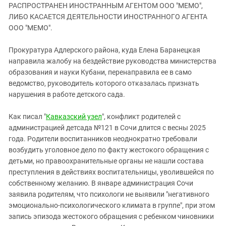
ЗАСТАВЛЯЕТ
РАСПРОСТРАНЕН ИНОСТРАННЫМ АГЕНТОМ ООО "МЕМО",
Дагестан
КАВКАЗ ЗА ПАЛЕСТИНУ
ЛИБО КАСАЕТСЯ ДЕЯТЕЛЬНОСТИ ИНОСТРАННОГО АГЕНТА
Ингушетия
ООО "МЕМО".
ИНАКОМЫСЛИЕ В ЧЕЧНЕ
Кабардино-Балкария
ПРЕСЛЕДОВАНИЕ АКТИВИСТОВ
Прокуратура Адлерского района, куда Елена Баранецкая
МОБИЛИЗАЦИЯ И ПРОТЕСТЫ
Калмыкия
направила жалобу на бездействие руководства министерства
Карачаево-Черкесия
образования и науки Кубани, перенаправила ее в само
ведомство, руководитель которого отказалась признать
Краснодарский край
нарушения в работе детского сада.
Нагорный Карабах
Как писал "
Кавказский узел
", конфликт родителей с
Российская Федерация
администрацией детсада №121 в Сочи длится с весны 2025
Ростовская область
года. Родители воспитанников неоднократно требовали
Северная Осетия - Алания
возбудить уголовное дело по факту жестокого обращения с
детьми, но правоохранительные органы не нашли состава
СКФО
преступления в действиях воспитательницы, уволившейся по
Ставропольский край
собственному желанию. В январе администрация Сочи
заявила родителям, что психологи не выявили "негативного
Чечня
эмоционально-психологического климата в группе", при этом
Южная Осетия
запись эпизода жестокого обращения с ребенком чиновники