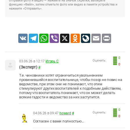
отправки фото и видео — нажмите на значок скрепки, выберите
функцию «Файл», затем отметьте фото или видео в памяти устройства и
нажмите «Отправить».
VK
Telegram
WhatsApp
Viber
X
Odnoklassniki
LiveJournal
Email
Print
0
Оценить:
03.06.26 в 12:17
Игорь С
0
(Эксперт)
#
Т.е. чиновники хотят ограничиться увольнением
провинившейся воспитательнице, чтобы позор не повис на
ведомстве, при этом они не понимают, что этим
стимулируют других воспитателей к подобным действиям,
потому что воспитатель понимает, что он может делать
всякие гадости и ведомство за них заступится.
0
Оценить:
04.06.26 в 09:47
howard
#
0
Согласен с вами полностью...