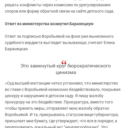
решать конфликты через комиссию по урегулированию
споров или форму обратной связи на сайте детского сада.
Ответ из министерства возмутил Баранецкую
Ответ за подписью Воробьевой на фоне уже вынесенного
судебного вердикта выглядит вызывающе, считает Елена
Баранецкая.
Это замкнутый круг бюрократического
цинизма
«Суд высшей инстанции четко установил, что министерство
во главе с Воробьевой незаконно бездействовало, покрывая
цензуру и нарушения в детском саду. Я пишу жалобу
прокурору на это бездействие. Прокуратура, вместо того
чтобы принять меры, отправляет мою жалобу обратно
Воробьевой. И та, прикрываясь статусом вице-губернатора,
присылает мне бумагу, где утверждает, что все в порядке, а
перепроверять локальный акт "нецелесообразно". Это