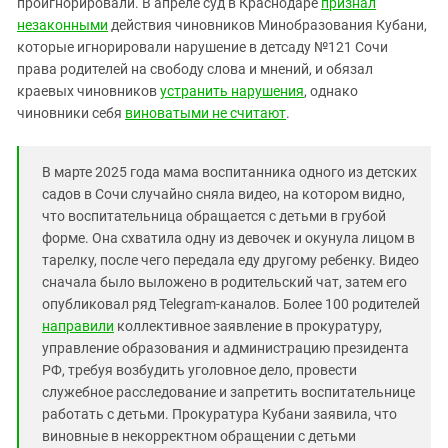
проигнорировали. В апреле суд в Краснодаре
Южный Кавказ
признал
незаконными
действия чиновников Минобразования Кубани,
ЮФО
которые игнорировали нарушение в детсаду №121 Сочи
права родителей на свободу слова и мнений, и обязал
краевых чиновников
устранить нарушения
, однако
чиновники себя
виноватыми не считают
.
В марте 2025 года мама воспитанника одного из детских
садов в Сочи случайно сняла видео, на котором видно,
что воспитательница обращается с детьми в грубой
форме. Она схватила одну из девочек и окунула лицом в
тарелку, после чего передала еду другому ребенку. Видео
сначала было выложено в родительский чат, затем его
опубликовал ряд Telegram-каналов. Более 100 родителей
направили
коллективное заявление в прокуратуру,
управление образования и администрацию президента
РФ, требуя возбудить уголовное дело, провести
служебное расследование и запретить воспитательнице
работать с детьми. Прокуратура Кубани заявила, что
виновные в некорректном обращении с детьми