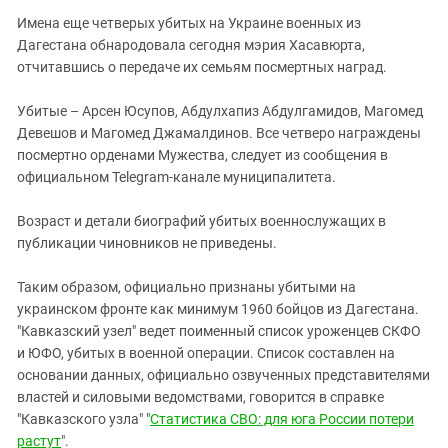
Южный Кавказ
Имена еще четверых убитых на Украине военных из
ЮФО
Дагестана обнародовала сегодня мэрия Хасавюрта,
отчитавшись о передаче их семьям посмертных наград.
Убитые – Арсен Юсупов, Абдулхапиз Абдулгамидов, Магомед
Девешов и Магомед Джамалдинов. Все четверо награждены
посмертно орденами Мужества, следует из сообщения в
официальном Telegram-канале муниципалитета.
Возраст и детали биографий убитых военнослужащих в
публикации чиновников не приведены.
Таким образом, официально признаны убитыми на
украинском фронте как минимум 1960 бойцов из Дагестана.
"Кавказский узел" ведет поименный список уроженцев СКФО
и ЮФО, убитых в военной операции. Список составлен на
основании данных, официально озвученных представителями
властей и силовыми ведомствами, говорится в справке
"Кавказского узла" "
Статистика СВО: для юга России потери
растут
".