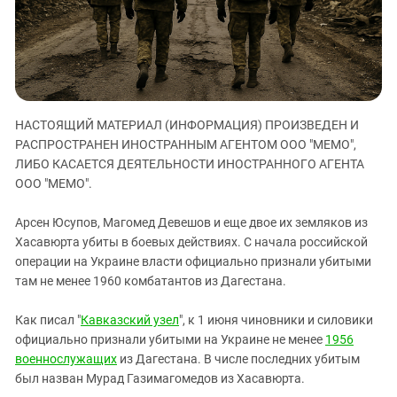
ЗАСТАВЛЯЕТ
Дагестан
КАВКАЗ ЗА ПАЛЕСТИНУ
Ингушетия
ИНАКОМЫСЛИЕ В ЧЕЧНЕ
Кабардино-Балкария
ПРЕСЛЕДОВАНИЕ АКТИВИСТОВ
МОБИЛИЗАЦИЯ И ПРОТЕСТЫ
Калмыкия
НАСТОЯЩИЙ МАТЕРИАЛ (ИНФОРМАЦИЯ) ПРОИЗВЕДЕН И
Карачаево-Черкесия
РАСПРОСТРАНЕН ИНОСТРАННЫМ АГЕНТОМ ООО "МЕМО",
Краснодарский край
ЛИБО КАСАЕТСЯ ДЕЯТЕЛЬНОСТИ ИНОСТРАННОГО АГЕНТА
Нагорный Карабах
ООО "МЕМО".
Российская Федерация
Арсен Юсупов, Магомед Девешов и еще двое их земляков из
Ростовская область
Хасавюрта убиты в боевых действиях. С начала российской
операции на Украине власти официально признали убитыми
Северная Осетия - Алания
там не менее 1960 комбатантов из Дагестана.
СКФО
Ставропольский край
Как писал "
Кавказский узел
", к 1 июня чиновники и силовики
официально признали убитыми на Украине не менее
1956
Чечня
военнослужащих
из Дагестана. В числе последних убитым
Южная Осетия
был назван Мурад Газимагомедов из Хасавюрта.