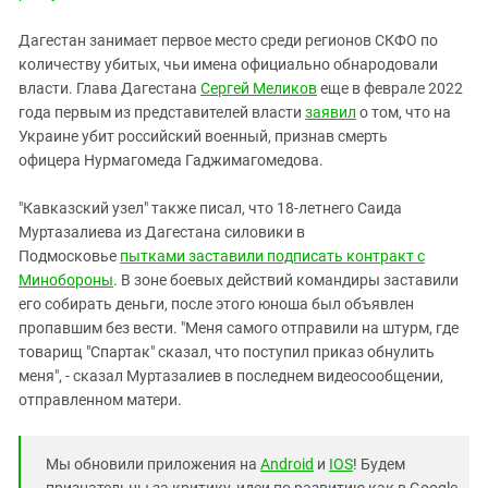
Дагестан занимает первое место среди регионов СКФО по
количеству убитых, чьи имена официально обнародовали
власти. Глава Дагестана
Сергей Меликов
еще в феврале 2022
года первым из представителей власти
заявил
о том, что на
Украине убит российский военный, признав смерть
офицера Нурмагомеда Гаджимагомедова.
"Кавказский узел" также писал, что 18-летнего Саида
Муртазалиева из Дагестана силовики в
Подмосковье
пытками заставили подписать контракт с
Минобороны
. В зоне боевых действий командиры заставили
его собирать деньги, после этого юноша был объявлен
пропавшим без вести. "Меня самого отправили на штурм, где
товарищ "Спартак" сказал, что поступил приказ обнулить
меня", - сказал Муртазалиев в последнем видеосообщении,
отправленном матери.
Мы обновили приложения на
Android
и
IOS
! Будем
признательны за критику, идеи по развитию как в Google