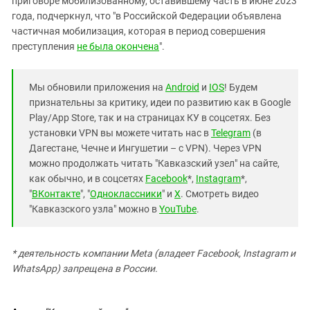
приговоре мобилизованному, оставившему часть в июне 2023
года, подчеркнул, что "в Российской Федерации объявлена
частичная мобилизация, которая в период совершения
преступления
не была окончена
".
Мы обновили приложения на
Android
и
IOS
! Будем
признательны за критику, идеи по развитию как в Google
Play/App Store, так и на страницах КУ в соцсетях. Без
установки VPN вы можете читать нас в
Telegram
(в
Дагестане, Чечне и Ингушетии – с VPN). Через VPN
можно продолжать читать "Кавказский узел" на сайте,
как обычно, и в соцсетях
Facebook
*,
Instagram
*,
"
ВКонтакте
", "
Одноклассники
" и
X
. Смотреть видео
"Кавказского узла" можно в
YouTube
.
* деятельность компании Meta (владеет Facebook, Instagram и
WhatsApp) запрещена в России.