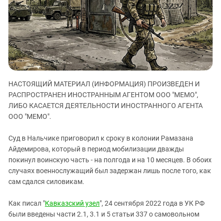
ЗАСТАВЛЯЕТ
Дагестан
КАВКАЗ ЗА ПАЛЕСТИНУ
Ингушетия
ИНАКОМЫСЛИЕ В ЧЕЧНЕ
Кабардино-Балкария
ПРЕСЛЕДОВАНИЕ АКТИВИСТОВ
МОБИЛИЗАЦИЯ И ПРОТЕСТЫ
Калмыкия
Карачаево-Черкесия
НАСТОЯЩИЙ МАТЕРИАЛ (ИНФОРМАЦИЯ) ПРОИЗВЕДЕН И
Краснодарский край
РАСПРОСТРАНЕН ИНОСТРАННЫМ АГЕНТОМ ООО "МЕМО",
Нагорный Карабах
ЛИБО КАСАЕТСЯ ДЕЯТЕЛЬНОСТИ ИНОСТРАННОГО АГЕНТА
Российская Федерация
ООО "МЕМО".
Ростовская область
Суд в Нальчике приговорил к сроку в колонии Рамазана
Северная Осетия - Алания
Айдемирова, который в период мобилизации дважды
покинул воинскую часть - на полгода и на 10 месяцев. В обоих
СКФО
случаях военнослужащий был задержан лишь после того, как
Ставропольский край
сам сдался силовикам.
Чечня
Как писал "
Кавказский узел
", 24 сентября 2022 года в УК РФ
Южная Осетия
были введены части 2.1, 3.1 и 5 статьи 337 о самовольном