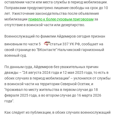
Южный Кавказ
оставлении части или места службы в период мобилизации.
Поправками предусмотрено лишение свободы на срок до 10
ЮФО
лет. Ужесточение законодательства после объявления
мобилизации
привело к более суровым приговорам
за
отсутствие в воинской части или дезертирство.
Военнослужащий по фамилии Айдемиров сегодня признан
виновным по части 5
статьи 337 УК РФ, сообщает на
своей странице во "ВКонтакте" Нальчикский гарнизонный
военный суд.
По данным суда, Айдемиров без уважительных причин
дважды – "24 августа 2024 года и 12 мая 2025 года, то есть в
обоих случаях в период мобилизации" – уклонился от службы
в воинской части на территории Северной Осетии, и
"проживал по месту жительства в первом случае до 18
февраля 2025 года, а во втором случае до 16 марта 2026
года".
Как следует из публикации, в обоих случаях военнослужащий