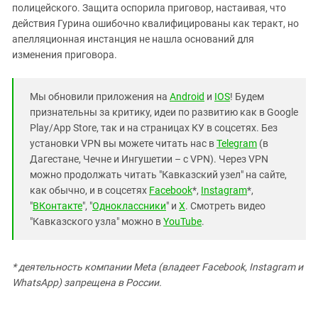
полицейского. Защита оспорила приговор, настаивая, что
действия Гурина ошибочно квалифицированы как теракт, но
апелляционная инстанция не нашла оснований для
изменения приговора.
Мы обновили приложения на
Android
и
IOS
! Будем
признательны за критику, идеи по развитию как в Google
Play/App Store, так и на страницах КУ в соцсетях. Без
установки VPN вы можете читать нас в
Telegram
(в
Дагестане, Чечне и Ингушетии – с VPN). Через VPN
можно продолжать читать "Кавказский узел" на сайте,
как обычно, и в соцсетях
Facebook
*,
Instagram
*,
"
ВКонтакте
", "
Одноклассники
" и
X
. Смотреть видео
"Кавказского узла" можно в
YouTube
.
* деятельность компании Meta (владеет Facebook, Instagram и
WhatsApp) запрещена в России.