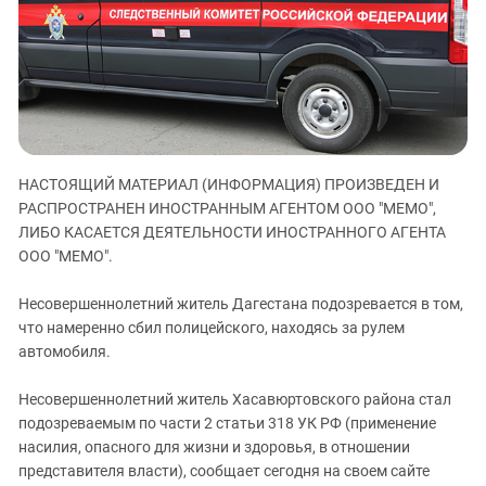
ЗАСТАВЛЯЕТ
Дагестан
КАВКАЗ ЗА ПАЛЕСТИНУ
Ингушетия
ИНАКОМЫСЛИЕ В ЧЕЧНЕ
Кабардино-Балкария
ПРЕСЛЕДОВАНИЕ АКТИВИСТОВ
МОБИЛИЗАЦИЯ И ПРОТЕСТЫ
Калмыкия
Карачаево-Черкесия
НАСТОЯЩИЙ МАТЕРИАЛ (ИНФОРМАЦИЯ) ПРОИЗВЕДЕН И
Краснодарский край
РАСПРОСТРАНЕН ИНОСТРАННЫМ АГЕНТОМ ООО "МЕМО",
Нагорный Карабах
ЛИБО КАСАЕТСЯ ДЕЯТЕЛЬНОСТИ ИНОСТРАННОГО АГЕНТА
Российская Федерация
ООО "МЕМО".
Ростовская область
Несовершеннолетний житель Дагестана подозревается в том,
Северная Осетия - Алания
что намеренно сбил полицейского, находясь за рулем
автомобиля.
СКФО
Ставропольский край
Несовершеннолетний житель Хасавюртовского района стал
Чечня
подозреваемым по части 2 статьи 318 УК РФ (применение
насилия, опасного для жизни и здоровья, в отношении
Южная Осетия
представителя власти), сообщает сегодня на своем сайте