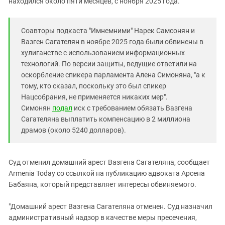
находился около пяти месяцев, с ноября 2025 года.
Южный Кавказ
ЮФО
Соавторы подкаста "Имнемними" Нарек Самсонян и
Вазген Сагателян в ноябре 2025 года были обвинены в
хулиганстве с использованием информационных
технологий. По версии защиты, ведущие ответили на
оскорбление спикера парламента Алена Симоняна, "а к
тому, кто сказал, поскольку это был спикер
Нацсобрания, не применяется никаких мер".
Симонян
подал
иск с требованием обязать Вазгена
Сагателяна выплатить компенсацию в 2 миллиона
драмов (около 5240 долларов).
Суд отменил домашний арест Вазгена Сагателяна, сообщает
Armenia Today со ссылкой на публикацию адвоката Арсена
Бабаяна, который представляет интересы обвиняемого.
"Домашний арест Вазгена Сагателяна отменен. Суд назначил
административный надзор в качестве меры пресечения,