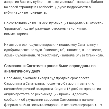
запретив Вазгену публичные выступления", - написал Бабаян
на своей странице в Facebook*. Другие подробности в
публикации не приведены.
По состоянию на 09.10 мск, публикация набрала 216 отметок
"нравится", под ней размещено восемь лаконичных
комментариев.
Их авторы единодушно выразили поддержку Сагателяну и
одобрили решение суда. "Наконец-то", - написал, в частности,
Арман Сулейманян. "Я счастлива", - заявила Эльза Оганнисян.
Самсонян и Сагателян ранее были оправданы по
аналогичному делу
Напомним, в начале января суд продлил срок ареста
Самсоняна и Сагателяна, после чего Самсонян заявил о
начале бессрочной голодовки. Спустя 15 дней он прекратил
акцию протеста по рекомендации врачей. Адвокаты
сообщили об ухудшении здоровья Самсоняна, в начале
февраля он был госпитализирован и перенес операцию. С 19