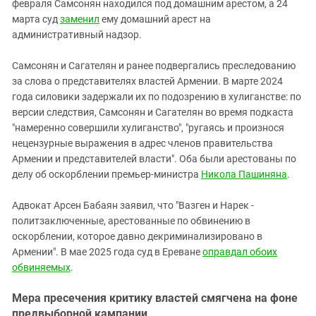
февраля Самсонян находился под домашним арестом, а 24
марта суд
заменил
ему домашний арест на
административный надзор.
Самсонян и Сагателян и ранее подвергались преследованию
за слова о представителях властей Армении. В марте 2024
года силовики задержали их по подозрению в хулиганстве: по
версии следствия, Самсонян и Сагателян во время подкаста
"намеренно совершили хулиганство", "ругаясь и произнося
нецензурные выражения в адрес членов правительства
Армении и представителей власти". Оба были арестованы по
делу об оскорблении премьер-министра
Никола Пашиняна
.
Адвокат Арсен Бабаян заявил, что "Вазген и Нарек -
политзаключенные, арестованные по обвинению в
оскорблении, которое давно декриминализировано в
Армении". В мае 2025 года суд в Ереване
оправдал обоих
обвиняемых
.
Мера пресечения критику властей смягчена на фоне
предвыборной кампании