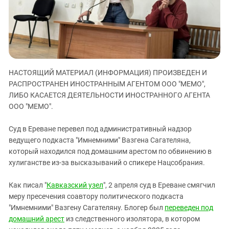
ЗАСТАВЛЯЕТ
Дагестан
КАВКАЗ ЗА ПАЛЕСТИНУ
Ингушетия
ИНАКОМЫСЛИЕ В ЧЕЧНЕ
Кабардино-Балкария
ПРЕСЛЕДОВАНИЕ АКТИВИСТОВ
МОБИЛИЗАЦИЯ И ПРОТЕСТЫ
Калмыкия
Карачаево-Черкесия
НАСТОЯЩИЙ МАТЕРИАЛ (ИНФОРМАЦИЯ) ПРОИЗВЕДЕН И
РАСПРОСТРАНЕН ИНОСТРАННЫМ АГЕНТОМ ООО "МЕМО",
Краснодарский край
ЛИБО КАСАЕТСЯ ДЕЯТЕЛЬНОСТИ ИНОСТРАННОГО АГЕНТА
Нагорный Карабах
ООО "МЕМО".
Российская Федерация
Суд в Ереване перевел под административный надзор
Ростовская область
ведущего подкаста "Имнемними" Вазгена Сагателяна,
Северная Осетия - Алания
который находился под домашним арестом по обвинению в
хулиганстве из-за высказываний о спикере Нацсобрания.
СКФО
Ставропольский край
Как писал "
Кавказский узел
", 2 апреля суд в Ереване смягчил
меру пресечения соавтору политического подкаста
Чечня
"Имнемними" Вазгену Сагателяну. Блогер был
переведен под
Южная Осетия
домашний арест
из следственного изолятора, в котором