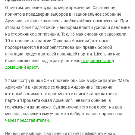
Отметим, решение суда по мере пресечения Сагателяну
принято в преддверии выборов в Национальное собрание
Армении, которые намечены на ближайшее воскресенье. При
этом на фоне подготовки к выборам власти усилили давление
на сторонников оппозиции. Так, 16 мая силовики задержали
10 сторонников партии "Сильная Армения", которые
подозреваются в воспрепятствовании предвыборной
агитации представителей правящей партии. Шесть из них
были заключены под стражу, четверо
отправлены под
домашний арест
.
22 мая сотрудники СНБ провели обыски в офисе партии "Мать
Армения" и в квартире ее лидера Андраника Теваняна,
который занимает второе место в списке кандидатов от
партии "Процветающая Армения". Теванян обвинен в
госизмене и шпионаже. Суд заключил его под арест на два
месяца, разрешив ему участие в избирательных процессах
через представителей
.
Июньские выборы фактически станут референдумом о