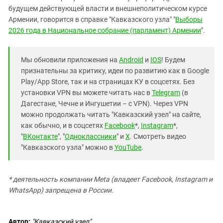
будущем действующей власти и внешнеполитическом курсе
Армении, говорится в справке "Кавказского узла" "
Выборы
2026 года в Национальное собрание (парламент) Армении
".
Мы обновили приложения на
Android
и
IOS
! Будем
признательны за критику, идеи по развитию как в Google
Play/App Store, так и на страницах КУ в соцсетях. Без
установки VPN вы можете читать нас в
Telegram
(в
Дагестане, Чечне и Ингушетии – с VPN). Через VPN
можно продолжать читать "Кавказский узел" на сайте,
как обычно, и в соцсетях
Facebook
*,
Instagram
*,
"
ВКонтакте
", "
Одноклассники
" и
X
. Смотреть видео
"Кавказского узла" можно в
YouTube
.
* деятельность компании Meta (владеет Facebook, Instagram и
WhatsApp) запрещена в России.
Автор:
"Кавказский узел"