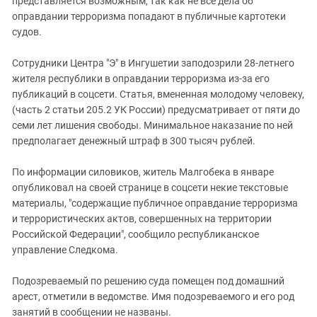
представляется возможным, так как не все дела об
Южный Кавказ
оправдании терроризма попадают в публичные картотеки
ЮФО
судов.
Сотрудники Центра "Э" в Ингушетии заподозрили 28-летнего
жителя республики в оправдании терроризма из-за его
публикаций в соцсети. Статья, вмененная молодому человеку,
(часть 2 статьи 205.2 УК России) предусматривает от пяти до
семи лет лишения свободы. Минимальное наказание по ней
предполагает денежный штраф в 300 тысяч рублей.
По информации силовиков, житель Малгобека в январе
опубликовал на своей странице в соцсети некие текстовые
материалы, "содержащие публичное оправдание терроризма
и террористических актов, совершенных на территории
Российской Федерации", сообщило республиканское
управление Следкома.
Подозреваемый по решению суда помещен под домашний
арест, отметили в ведомстве. Имя подозреваемого и его род
занятий в сообщении не названы.