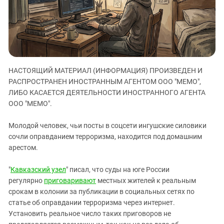
ЗАСТАВЛЯЕТ
Дагестан
КАВКАЗ ЗА ПАЛЕСТИНУ
Ингушетия
ИНАКОМЫСЛИЕ В ЧЕЧНЕ
Кабардино-Балкария
ПРЕСЛЕДОВАНИЕ АКТИВИСТОВ
МОБИЛИЗАЦИЯ И ПРОТЕСТЫ
Калмыкия
НАСТОЯЩИЙ МАТЕРИАЛ (ИНФОРМАЦИЯ) ПРОИЗВЕДЕН И
Карачаево-Черкесия
РАСПРОСТРАНЕН ИНОСТРАННЫМ АГЕНТОМ ООО "МЕМО",
Краснодарский край
ЛИБО КАСАЕТСЯ ДЕЯТЕЛЬНОСТИ ИНОСТРАННОГО АГЕНТА
Нагорный Карабах
ООО "МЕМО".
Российская Федерация
Молодой человек, чьи посты в соцсети ингушские силовики
Ростовская область
сочли оправданием терроризма, находится под домашним
арестом.
Северная Осетия - Алания
СКФО
"
Кавказский узел
" писал, что суды на юге России
Ставропольский край
регулярно
приговаривают
местных жителей к реальным
срокам в колонии за публикации в социальных сетях по
Чечня
статье об оправдании терроризма через интернет.
Южная Осетия
Установить реальное число таких приговоров не