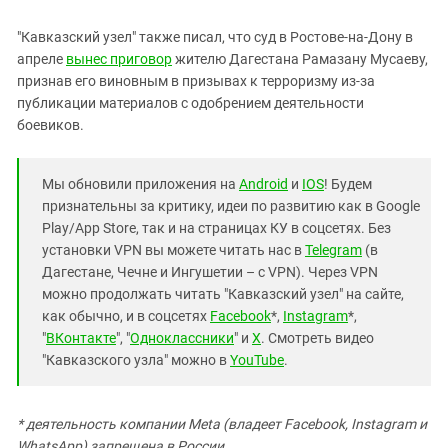
"Кавказский узел" также писал, что суд в Ростове-на-Дону в
апреле
вынес приговор
жителю Дагестана Рамазану Мусаеву,
признав его виновным в призывах к терроризму из-за
публикации материалов с одобрением деятельности
боевиков.
Мы обновили приложения на
Android
и
IOS
! Будем
признательны за критику, идеи по развитию как в Google
Play/App Store, так и на страницах КУ в соцсетях. Без
установки VPN вы можете читать нас в
Telegram
(в
Дагестане, Чечне и Ингушетии – с VPN). Через VPN
можно продолжать читать "Кавказский узел" на сайте,
как обычно, и в соцсетях
Facebook
*,
Instagram
*,
"
ВКонтакте
", "
Одноклассники
" и
X
. Смотреть видео
"Кавказского узла" можно в
YouTube
.
* деятельность компании Meta (владеет Facebook, Instagram и
WhatsApp) запрещена в России.