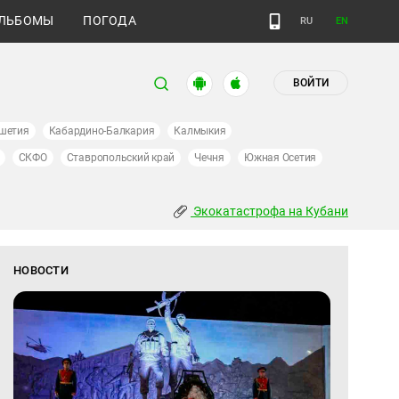
ЛЬБОМЫ
ПОГОДА
RU
EN
ВОЙТИ
шетия
Кабардино-Балкария
Калмыкия
СКФО
Ставропольский край
Чечня
Южная Осетия
Экокатастрофа на Кубани
НОВОСТИ