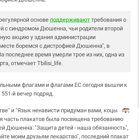
 регулярной основе
поддерживают
требования о
ей с синдромом Дюшенна, чьи родители второй
ную акцию у здания администрации
месте боремся с дистрофией Дюшенна", в
За последнее время умерли трое из них, одна из
, отмечает Tbilisi_life.
альными флагами и флагами ЕС сегодня вышли к
 551-й вечер подряд.
тве" и "Язык ненависти придуман вами, коцы
,
ная часть плакатов была посвящена требованию
й Дюшенна: "Защита детей - наша обязанность",
айте моим друзьям лекарство", последний плакат