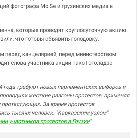
аций фотографа Mo Se и грузинских медиа в
енна, которые проводят круглосуточную акцию
вили, что готовы объявить голодовку.
ем перед канцелярией, перед министерством
одит слова участника акции Тако Гоголадзе
24 года требуют новых парламентских выборов и
проводили жесткие разгоны протестов, применяя
 протестующих. За время протестов
сь тысячи человек. "Кавказским узлом"
ии участников протестов в Грузии
".