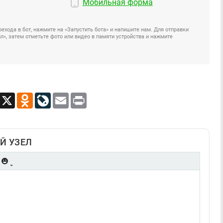
Мобильная форма
ехода в бот, нажмите на «Запустить бота» и напишите нам. Для отправки
», затем отметьте фото или видео в памяти устройства и нажмите
App
Viber
X
Odnoklassniki
LiveJournal
Email
Print
Й УЗЕЛ