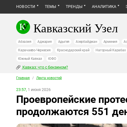
НОВОСТИ
ТЕМЫ
ТРЕНДЫ
АНАЛИТИКА
Кавказский Узел
Абхазия
Аджария
Адыгея
Азербайджан
Армения
А
Карачаево-Черкесия
Краснодарский край
Нагорный Карабах
Южный Кавказ
ЮФО
Кавказ: что с бензином?
Главная
/
Лента новостей
23:57,
1 июня 2026
Проевропейские проте
продолжаются 551 де