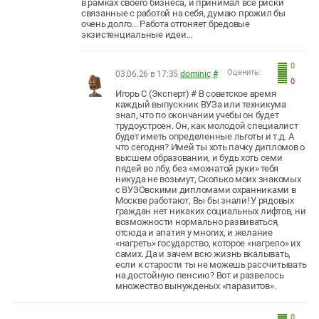
в рамках своего бизнеса, и принимал все риски
связанные с работой на себя, думаю прожил бы
очень долго... Работа отгоняет бредовые
экзистенциальные идеи...
0
Оценить:
03.06.26 в 17:35
dominic
#
0
Игорь С (Эксперт) # В советское время
каждый выпускник ВУЗа или техникума
знал, что по окончании учебы он будет
трудоустроен. Он, как молодой специалист
будет иметь определенные льготы и т.д. А
что сегодня? Имей ты хоть пачку дипломов о
высшем образовании, и будь хоть семи
пядей во лбу, без «мохнатой руки» тебя
никуда не возьмут, Сколько моих знакомых
с ВУЗОвскими дипломами охранниками в
Москве работают, Вы бы знали! У рядовых
граждан нет никаких социальных лифтов, ни
возможности нормально развиваться,
отсюда и апатия у многих, и желание
«нагреть» государство, которое «нагрело» их
самих. Да и зачем всю жизнь вкалывать,
если к старости ты не можешь рассчитывать
на достойную пенсию? Вот и развелось
множество вынужденых «паразитов».
0