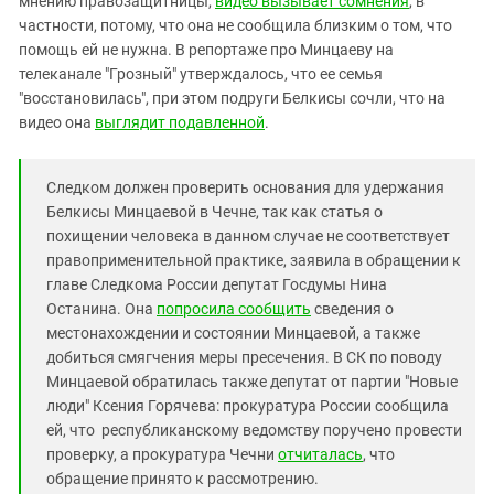
мнению правозащитницы,
видео вызывает сомнения
, в
Южный Кавказ
частности, потому, что она не сообщила близким о том, что
ЮФО
помощь ей не нужна. В репортаже про Минцаеву на
телеканале "Грозный" утверждалось, что ее семья
"восстановилась", при этом подруги Белкисы сочли, что на
видео она
выглядит подавленной
.
Следком должен проверить основания для удержания
Белкисы Минцаевой в Чечне, так как статья о
похищении человека в данном случае не соответствует
правоприменительной практике, заявила в обращении к
главе Следкома России депутат Госдумы Нина
Останина. Она
попросила сообщить
сведения о
местонахождении и состоянии Минцаевой, а также
добиться смягчения меры пресечения. В СК по поводу
Минцаевой обратилась также депутат от партии "Новые
люди" Ксения Горячева: прокуратура России сообщила
ей, что республиканскому ведомству поручено провести
проверку, а прокуратура Чечни
отчиталась
, что
обращение принято к рассмотрению.