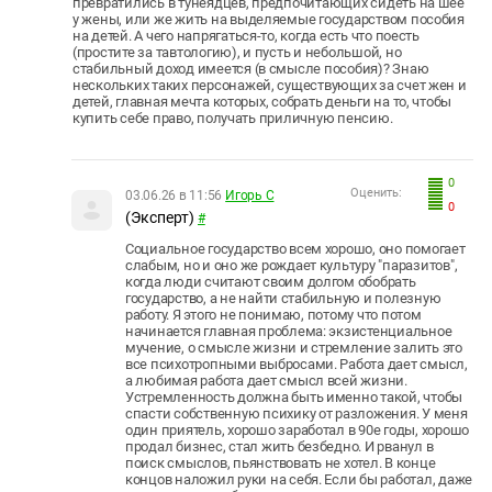
превратились в тунеядцев, предпочитающих сидеть на шее
у жены, или же жить на выделяемые государством пособия
на детей. А чего напрягаться-то, когда есть что поесть
(простите за тавтологию), и пусть и небольшой, но
стабильный доход имеется (в смысле пособия)? Знаю
нескольких таких персонажей, существующих за счет жен и
детей, главная мечта которых, собрать деньги на то, чтобы
купить себе право, получать приличную пенсию.
0
Оценить:
03.06.26 в 11:56
Игорь С
0
(Эксперт)
#
Социальное государство всем хорошо, оно помогает
слабым, но и оно же рождает культуру "паразитов",
когда люди считают своим долгом обобрать
государство, а не найти стабильную и полезную
работу. Я этого не понимаю, потому что потом
начинается главная проблема: экзистенциальное
мучение, о смысле жизни и стремление залить это
все психотропными выбросами. Работа дает смысл,
а любимая работа дает смысл всей жизни.
Устремленность должна быть именно такой, чтобы
спасти собственную психику от разложения. У меня
один приятель, хорошо заработал в 90е годы, хорошо
продал бизнес, стал жить безбедно. И рванул в
поиск смыслов, пьянствовать не хотел. В конце
концов наложил руки на себя. Если бы работал, даже