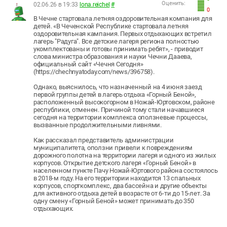
Оценить:
02.06.26 в 19:33
lona.reichel
#
0
В Чечне стартовала летняя оздоровительная компания для
детей. «В Чеченской Республике стартовала летняя
оздоровительная кампания. Первых отдыхающих встретил
лагерь "Радуга". Все детские лагеря региона полностью
укомплектованы и готовы принимать ребят», - приводит
слова министра образования и науки Чечни Дааева,
официальный сайт «Чечня Сегодня»
(https://chechnyatoday.com/news/396758).
Однако, выяснилось, что назначенный на 4 июня заезд
первой группы детей в лагерь отдыха «Горный Беной»,
расположенный высокогорном в Ножай-Юртовском, районе
республики, отменен. Причиной тому стали начавшиеся
сегодня на территории комплекса оползневые процессы,
вызванные продолжительными ливнями.
Как рассказал представитель администрации
муниципалитета, оползни привели к повреждениям
дорожного полотна на территории лагеря и одного из жилых
корпусов. Открытие детского лагеря «Горный Беной» в
населенном пункте Пачу Ножай-Юртового района состоялось
в 2018-м году. На его территории находится 13 спальных
корпусов, спорткомплекс, два бассейна и другие объекты
для активного отдыха детей в возрасте от 6-ти до 15-лет. За
одну смену «Горный Беной» может принимать до 350
отдыхающих.