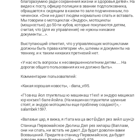
благоразумию ради сохранения жизни и здоровья детей». На
видео к посту, офицер полиции в звании подполковника,
обращается к сидящим в каком-то зале подчиненным, по-
чеченски. «Они не дают людям нормально спать и вставать.
Мы говорим о мотоциклах «Эндуро», мотоциклы
(мощностью) до 50-ти кубов, которые покупаются детям,
считая, что (для их управления) не нужны никакие
документы….».
Выступающий отметил, что у управляющих мотоциклами
должны быть права категории «А», шлемы и документы на
технику, и к таким никаких претнезий нет.
«У нас есть вопросы к несовершеннолетним детям….. На
дорогах общего пользования их не должно быть».
Комментарии пользователей:
«Какая хорошая новость», - diana_vi95.
«Г1ов еш йол глуительш ю машенаш т1ех1 и эндуро мацикал
юр юкъех1 бале йойла. (На машинах глушители шумные
стоят, и эндуро мотоциклы еще проблему создают)», -
salambek1597.
«Валахьи цар, я вижа, я г1ата ма ца вют👍Дел рез хийл шун🤝
Станица Первомайское Дюлиш Дел рез хиларш (Валлахи,
они ни спать, ни встать не дают. Да будет доволен вами
Всевышний. Придите в станицу Первомайское, да будет
доволен вами Всевышний)», - amdi_626.