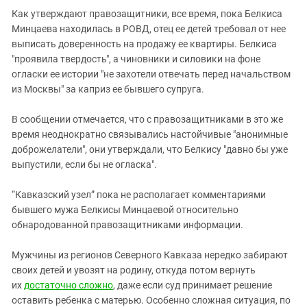
Как утверждают правозащитники, все время, пока Белкиса
Минцаева находилась в РОВД, отец ее детей требовал от нее
выписать доверенность на продажу ее квартиры. Белкиса
"проявила твердость", а чиновники и силовики на фоне
огласки ее истории "не захотели отвечать перед начальством
из Москвы" за каприз ее бывшего супруга.
В сообщении отмечается, что с правозащитниками в это же
время неоднократно связывались настойчивые "анонимные
доброжелатели", они утверждали, что Белкису "давно бы уже
выпустили, если бы не огласка".
“Кавказский узел” пока не располагает комментариями
бывшего мужа Белкисы Минцаевой относительно
обнародованной правозащитниками информации.
Мужчины из регионов Северного Кавказа нередко забирают
своих детей и увозят на родину, откуда потом вернуть
их
достаточно сложно
, даже если суд принимает решение
оставить ребенка с матерью. Особенно сложная ситуация, по