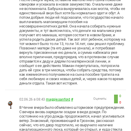
свекрови и ускакала в новое замужество. О мальчике даже
не вспоминала. Бабушка выкручивалась как могла, чтобы ее
единственный внук был хотя бы нормально одет и обут. А
потом добрые люди ей подсказали, что государство начало
выплачивать малоимущим пособия на
несовершеннолетних детей. Она начала собирать нужные
документы, и тут выяснилось, что деньги на мальчика уже
получает его мамаша, которая состоит в новом браке, и
успела родить двоих детей. Так вот этот ребенок, которому на
тот момент было то ли 13, то ли 14 лет, сам решил проблему.
Позвонил матери (та его даже не узнала), и потребовал
вернуть присвоенные ею деньги, а сумма набежала уже
вполне приличная, предупредив, что в противном случае
отправится к деду и дядям по материнской линии, и
сообщит о ее действиях. Маман перепугалась, попросила
дать ей срок в три месяца, чтобы собрать средства, потому
как ежемесячно получаемое на сына пособие тратила на
себя любимую и своих новых детей, и, через какое-то время
деньги отдала. Такая вот история.
0
Оценить:
02.06.26 в 08:43
maggie.sanford
#
0
В Чечне вчера было объявлено штормовое предупреждение.
С вечера вновь зарядили осадки в виде дождя. По
состоянию на утро дождь продолжается, начал усиливаться
ветер. Знакомый, проживающий в Грозном, рассказал
сейчас, что его двор подтопило, но выручило наличие
канализационного люка, который он открыл, и куда стекла