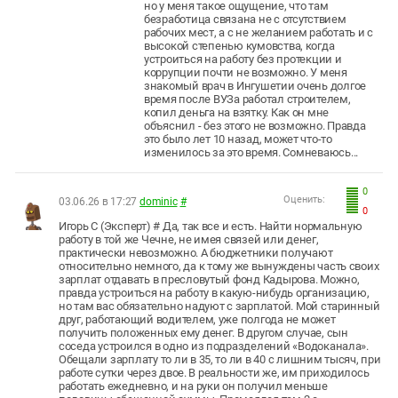
но у меня такое ощущение, что там
безработица связана не с отсутствием
рабочих мест, а с не желанием работать и с
высокой степенью кумовства, когда
устроиться на работу без протекции и
коррупции почти не возможно. У меня
знакомый врач в Ингушетии очень долгое
время после ВУЗа работал строителем,
копил деньга на взятку. Как он мне
объяснил - без этого не возможно. Правда
это было лет 10 назад, может что-то
изменилось за это время. Сомневаюсь...
0
Оценить:
03.06.26 в 17:27
dominic
#
0
Игорь С (Эксперт) # Да, так все и есть. Найти нормальную
работу в той же Чечне, не имея связей или денег,
практически невозможно. А бюджетники получают
относительно немного, да к тому же вынуждены часть своих
зарплат отдавать в пресловутый фонд Кадырова. Можно,
правда устроиться на работу в какую-нибудь организацию,
но там вас обязательно надуют с зарплатой. Мой старинный
друг, работающий водителем, уже полгода не может
получить положенных ему денег. В другом случае, сын
соседа устроился в одно из подразделений «Водоканала».
Обещали зарплату то ли в 35, то ли в 40 с лишним тысяч, при
работе сутки через двое. В реальности же, им приходилось
работать ежедневно, и на руки он получил меньше