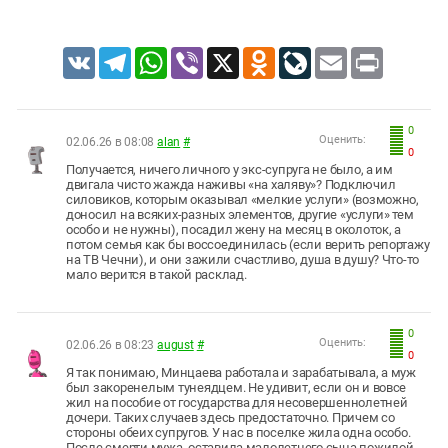
VK
Telegram
WhatsApp
Viber
X
Odnoklassniki
LiveJournal
Email
Print
0
Оценить:
02.06.26 в 08:08
alan
#
0
Получается, ничего личного у экс-супруга не было, а им
двигала чисто жажда наживы «на халяву»? Подключил
силовиков, которым оказывал «мелкие услуги» (возможно,
доносил на всяких-разных элементов, другие «услуги» тем
особо и не нужны), посадил жену на месяц в околоток, а
потом семья как бы воссоединилась (если верить репортажу
на ТВ Чечни), и они зажили счастливо, душа в душу? Что-то
мало верится в такой расклад.
0
Оценить:
02.06.26 в 08:23
august
#
0
Я так понимаю, Минцаева работала и зарабатывала, а муж
был закоренелым тунеядцем. Не удивит, если он и вовсе
жил на пособие от государства для несовершеннолетней
дочери. Таких случаев здесь предостаточно. Причем со
стороны обеих супругов. У нас в поселке жила одна особо.
После смерти мужа, оставила малолетнего сына пожилой