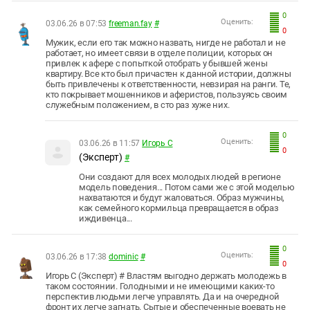
0
Оценить:
03.06.26 в 07:53
freeman.fay
#
0
Мужик, если его так можно назвать, нигде не работал и не
работает, но имеет связи в отделе полиции, которых он
привлек к афере с попыткой отобрать у бывшей жены
квартиру. Все кто был причастен к данной истории, должны
быть привлечены к ответственности, невзирая на ранги. Те,
кто покрывает мошенников и аферистов, пользуясь своим
служебным положением, в сто раз хуже них.
0
Оценить:
03.06.26 в 11:57
Игорь С
0
(Эксперт)
#
Они создают для всех молодых людей в регионе
модель поведения... Потом сами же с этой моделью
нахватаются и будут жаловаться. Образ мужчины,
как семейного кормильца превращается в образ
иждивенца...
0
Оценить:
03.06.26 в 17:38
dominic
#
0
Игорь С (Эксперт) # Властям выгодно держать молодежь в
таком состоянии. Голодными и не имеющими каких-то
перспектив людьми легче управлять. Да и на очередной
фронт их легче загнать. Сытые и обеспеченные воевать не