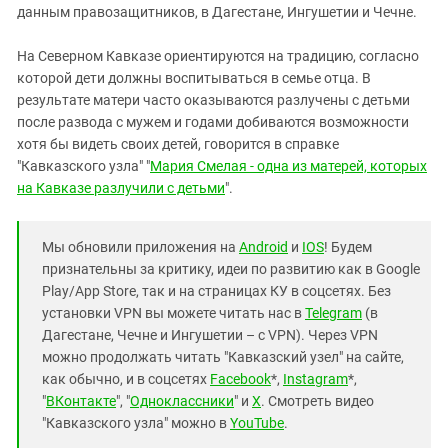
данным правозащитников, в Дагестане, Ингушетии и Чечне.
На Северном Кавказе ориентируются на традицию, согласно
которой дети должны воспитываться в семье отца. В
результате матери часто оказываются разлучены с детьми
после развода с мужем и годами добиваются возможности
хотя бы видеть своих детей, говорится в справке
"Кавказского узла" "
Мария Смелая - одна из матерей, которых
на Кавказе разлучили с детьми
".
Мы обновили приложения на
Android
и
IOS
! Будем
признательны за критику, идеи по развитию как в Google
Play/App Store, так и на страницах КУ в соцсетях. Без
установки VPN вы можете читать нас в
Telegram
(в
Дагестане, Чечне и Ингушетии – с VPN). Через VPN
можно продолжать читать "Кавказский узел" на сайте,
как обычно, и в соцсетях
Facebook
*,
Instagram
*,
"
ВКонтакте
", "
Одноклассники
" и
X
. Смотреть видео
"Кавказского узла" можно в
YouTube
.