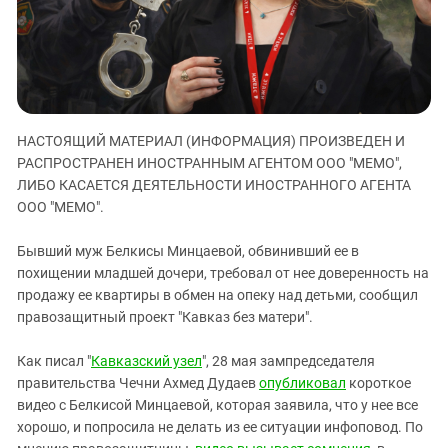
ЗАСТАВЛЯЕТ
Дагестан
КАВКАЗ ЗА ПАЛЕСТИНУ
Ингушетия
ИНАКОМЫСЛИЕ В ЧЕЧНЕ
Кабардино-Балкария
ПРЕСЛЕДОВАНИЕ АКТИВИСТОВ
МОБИЛИЗАЦИЯ И ПРОТЕСТЫ
Калмыкия
НАСТОЯЩИЙ МАТЕРИАЛ (ИНФОРМАЦИЯ) ПРОИЗВЕДЕН И
Карачаево-Черкесия
РАСПРОСТРАНЕН ИНОСТРАННЫМ АГЕНТОМ ООО "МЕМО",
Краснодарский край
ЛИБО КАСАЕТСЯ ДЕЯТЕЛЬНОСТИ ИНОСТРАННОГО АГЕНТА
Нагорный Карабах
ООО "МЕМО".
Российская Федерация
Бывший муж Белкисы Минцаевой, обвинивший ее в
Ростовская область
похищении младшей дочери, требовал от нее доверенность на
продажу ее квартиры в обмен на опеку над детьми, сообщил
Северная Осетия - Алания
правозащитный проект "Кавказ без матери".
СКФО
Ставропольский край
Как писал "
Кавказский узел
", 28 мая зампредседателя
правительства Чечни Ахмед Дудаев
опубликовал
короткое
Чечня
видео с Белкисой Минцаевой, которая заявила, что у нее все
Южная Осетия
хорошо, и попросила не делать из ее ситуации инфоповод. По