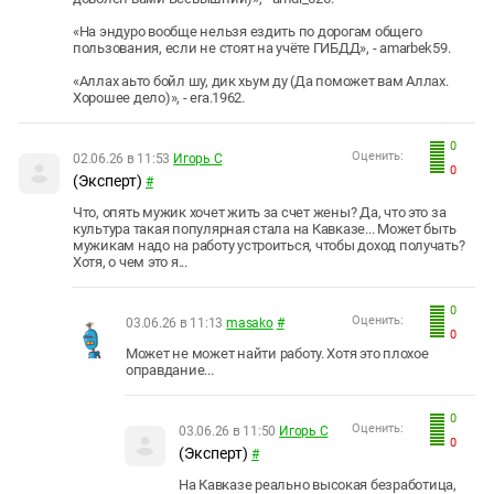
«На эндуро вообще нельзя ездить по дорогам общего
пользования, если не стоят на учёте ГИБДД», - amarbek59.
«Аллах аьто бойл шу, дик хьум ду (Да поможет вам Аллах.
Хорошее дело)», - era.1962.
0
Оценить:
02.06.26 в 11:53
Игорь С
0
(Эксперт)
#
Что, опять мужик хочет жить за счет жены? Да, что это за
культура такая популярная стала на Кавказе... Может быть
мужикам надо на работу устроиться, чтобы доход получать?
Хотя, о чем это я...
0
Оценить:
03.06.26 в 11:13
masako
#
0
Может не может найти работу. Хотя это плохое
оправдание...
0
Оценить:
03.06.26 в 11:50
Игорь С
0
(Эксперт)
#
На Кавказе реально высокая безработица,