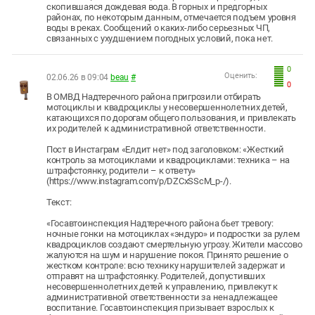
скопившаяся дождевая вода. В горных и предгорных
районах, по некоторым данным, отмечается подъем уровня
воды в реках. Сообщений о каких-либо серьезных ЧП,
связанных с ухудшением погодных условий, пока нет.
0
Оценить:
02.06.26 в 09:04
beau
#
0
В ОМВД Надтеречного района пригрозили отбирать
мотоциклы и квадроциклы у несовершеннолетних детей,
катающихся по дорогам общего пользования, и привлекать
их родителей к административной ответственности.
Пост в Инстаграм «Елдит нет» под заголовком: «Жесткий
контроль за мотоциклами и квадроциклами: техника – на
штрафстоянку, родители – к ответу»
(https://www.instagram.com/p/DZCxSScM_p-/).
Текст:
«Госавтоинспекция Надтеречного района бьет тревогу:
ночные гонки на мотоциклах «эндуро» и подростки за рулем
квадроциклов создают смертельную угрозу. Жители массово
жалуются на шум и нарушение покоя. Принято решение о
жестком контроле: всю технику нарушителей задержат и
отправят на штрафстоянку. Родителей, допустивших
несовершеннолетних детей к управлению, привлекут к
административной ответственности за ненадлежащее
воспитание. Госавтоинспекция призывает взрослых к