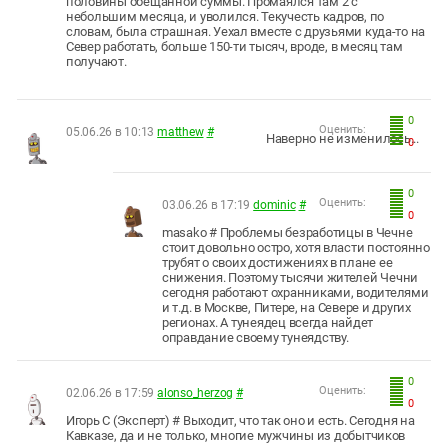
половины обещанной суммы. Промаялся там 2 с
небольшим месяца, и уволился. Текучесть кадров, по
словам, была страшная. Уехал вместе с друзьями куда-то на
Север работать, больше 150-ти тысяч, вроде, в месяц там
получают.
0
Оценить:
05.06.26 в 10:13
matthew
#
Наверно не изменилось...
0
0
Оценить:
03.06.26 в 17:19
dominic
#
0
masako # Проблемы безработицы в Чечне
стоит довольно остро, хотя власти постоянно
трубят о своих достижениях в плане ее
снижения. Поэтому тысячи жителей Чечни
сегодня работают охранниками, водителями
и т.д. в Москве, Питере, на Севере и других
регионах. А тунеядец всегда найдет
оправдание своему тунеядству.
0
Оценить:
02.06.26 в 17:59
alonso_herzog
#
0
Игорь С (Эксперт) # Выходит, что так оно и есть. Сегодня на
Кавказе, да и не только, многие мужчины из добытчиков