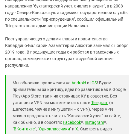
Южный Кавказ
направлению "бухгалтерский учет, анализ и аудит", а в 2008
ЮФО
году - Северо-Кавказскую академию государственной службы
по специальности "юриспруденция", сообщил официальный
Telegram-канал администрации Нальчика.
Пост управляющего делами главы и правительства
Кабардино-Балкарии Азаматгерий Ашхотов занимал с ноября
2019 года. В предыдущие годы он работал в таможенных
органах, коммерческих структурах и судебной системе
республики.
Мы обновили приложения на
Android
и
IOS
! Будем
признательны за критику, идеи по развитию как в Google
Play/App Store, так и на страницах КУ в соцсетях. Без
установки VPN вы можете читать нас в
Telegram
(в
Дагестане, Чечне и Ингушетии – с VPN). Через VPN
можно продолжать читать "Кавказский узел" на сайте,
как обычно, и в соцсетях
Facebook
*,
Instagram
*,
"
ВКонтакте
", "
Одноклассники
" и
X
. Смотреть видео