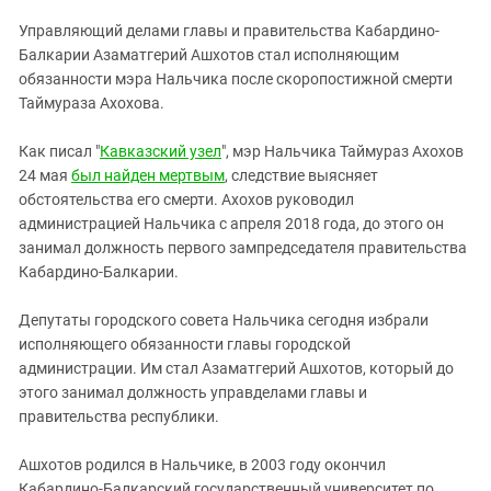
ЗАСТАВЛЯЕТ
Дагестан
Управляющий делами главы и правительства Кабардино-
КАВКАЗ ЗА ПАЛЕСТИНУ
Ингушетия
Балкарии Азаматгерий Ашхотов стал исполняющим
ИНАКОМЫСЛИЕ В ЧЕЧНЕ
обязанности мэра Нальчика после скоропостижной смерти
Кабардино-Балкария
ПРЕСЛЕДОВАНИЕ АКТИВИСТОВ
Таймураза Ахохова.
МОБИЛИЗАЦИЯ И ПРОТЕСТЫ
Калмыкия
Как писал "
Кавказский узел
", мэр Нальчика Таймураз Ахохов
Карачаево-Черкесия
24 мая
был найден мертвым
, следствие выясняет
Краснодарский край
обстоятельства его смерти. Ахохов руководил
Нагорный Карабах
администрацией Нальчика с апреля 2018 года, до этого он
занимал должность первого зампредседателя правительства
Российская Федерация
Кабардино-Балкарии.
Ростовская область
Депутаты городского совета Нальчика сегодня избрали
Северная Осетия - Алания
исполняющего обязанности главы городской
СКФО
администрации. Им стал Азаматгерий Ашхотов, который до
этого занимал должность управделами главы и
Ставропольский край
правительства республики.
Чечня
Южная Осетия
Ашхотов родился в Нальчике, в 2003 году окончил
Кабардино-Балкарский государственный университет по