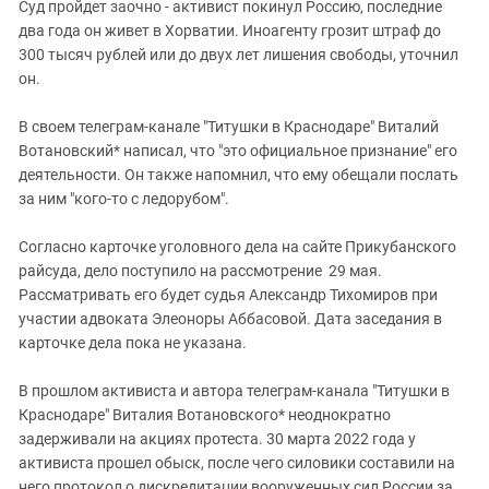
Суд пройдет заочно - активист покинул Россию, последние
два года он живет в Хорватии. Иноагенту грозит штраф до
300 тысяч рублей или до двух лет лишения свободы, уточнил
он.
В своем телеграм-канале "Титушки в Краснодаре" Виталий
Вотановский* написал, что "это официальное признание" его
деятельности. Он также напомнил, что ему обещали послать
за ним "кого-то с ледорубом".
Согласно карточке уголовного дела на сайте Прикубанского
райсуда, дело поступило на рассмотрение 29 мая.
Рассматривать его будет судья Александр Тихомиров при
участии адвоката Элеоноры Аббасовой. Дата заседания в
карточке дела пока не указана.
В прошлом активиста и автора телеграм-канала "Титушки в
Краснодаре" Виталия Вотановского* неоднократно
задерживали на акциях протеста. 30 марта 2022 года у
активиста прошел обыск, после чего силовики составили на
него протокол о дискредитации вооруженных сил России за