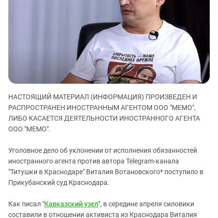
ЗАСТАВЛЯЕТ
Дагестан
КАВКАЗ ЗА ПАЛЕСТИНУ
Ингушетия
ИНАКОМЫСЛИЕ В ЧЕЧНЕ
Кабардино-Балкария
ПРЕСЛЕДОВАНИЕ АКТИВИСТОВ
МОБИЛИЗАЦИЯ И ПРОТЕСТЫ
Калмыкия
Карачаево-Черкесия
Краснодарский край
НАСТОЯЩИЙ МАТЕРИАЛ (ИНФОРМАЦИЯ) ПРОИЗВЕДЕН И
Нагорный Карабах
РАСПРОСТРАНЕН ИНОСТРАННЫМ АГЕНТОМ ООО "МЕМО",
Российская Федерация
ЛИБО КАСАЕТСЯ ДЕЯТЕЛЬНОСТИ ИНОСТРАННОГО АГЕНТА
Ростовская область
ООО "МЕМО".
Северная Осетия - Алания
Уголовное дело об уклонении от исполнения обязанностей
СКФО
иностранного агента против автора Telegram-канала
"Титушки в Краснодаре" Виталия Вотановского* поступило в
Ставропольский край
Прикубанский суд Краснодара.
Чечня
Как писал "
Кавказский узел
", в середине апреля силовики
Южная Осетия
составили в отношении активиста из Краснодара Виталия