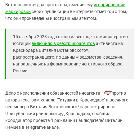
Южный Кавказ
Вотановского* два протокола, вменив ему
игнорирование
ЮФО
маркировки
своих публикаций в интернете отметкой о том,
что они произведены иностранным агентом.
15 октября 2023 года стало известно, что министерство
юстиции
включило в реестр иноагентов
активиста из
Краснодара Виталия Вотановского*,
распространявшего, по данным ведомства, сведения,
направленные на формирование негативного образа
России.
Дело о неисполнении обязанностей иноагента
против
автора телеграм-канала "Титушки в Краснодаре" и военного
пенсионера Виталия Вотановского* зарегистрировал
Прикубанский районный суд Краснодара, сообщил
координатор проекта "Гражданин наблюдатель" Виталий
Немцев в Telegram-канале.