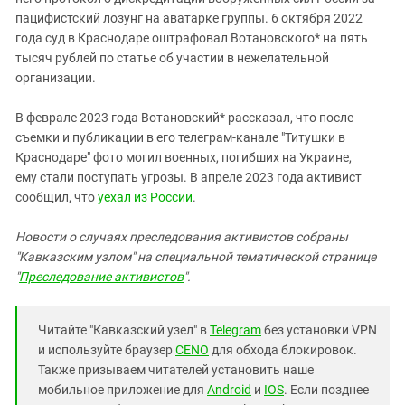
пацифистский лозунг на аватарке группы. 6 октября 2022
года суд в Краснодаре оштрафовал Вотановского* на пять
тысяч рублей по статье об участии в нежелательной
организации.
В феврале 2023 года Вотановский* рассказал, что после
съемки и публикации в его телеграм-канале "Титушки в
Краснодаре" фото могил военных, погибших на Украине,
ему стали поступать угрозы. В апреле 2023 года активист
сообщил, что
уехал из России
.
Новости о случаях преследования активистов собраны
"Кавказским узлом" на специальной тематической странице
"
Преследование активистов
".
Читайте "Кавказский узел" в
Telegram
без установки VPN
и используйте браузер
CENO
для обхода блокировок.
Также призываем читателей установить наше
мобильное приложение для
Android
и
IOS
. Если позднее