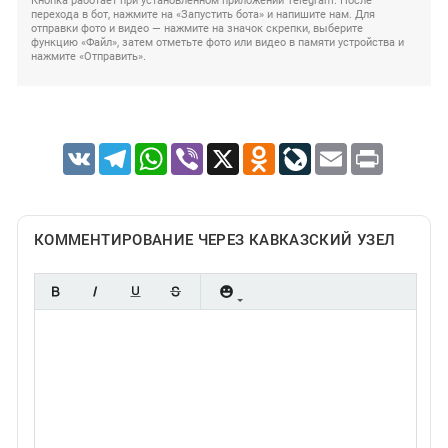
Кнопка работает при установленном приложении Telegram. После
перехода в бот, нажмите на «Запустить бота» и напишите нам. Для
отправки фото и видео — нажмите на значок скрепки, выберите
функцию «Файл», затем отметьте фото или видео в памяти устройства и
нажмите «Отправить».
VK
Telegram
WhatsApp
Viber
X
Odnoklassniki
LiveJournal
Email
Print
КОММЕНТИРОВАНИЕ ЧЕРЕЗ КАВКАЗСКИЙ УЗЕЛ