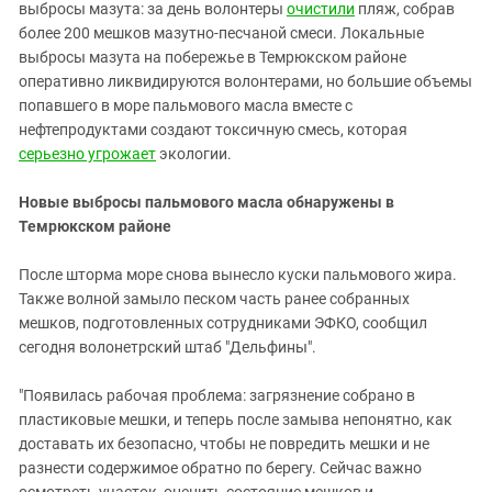
Южный Кавказ
выбросы мазута: за день волонтеры
очистили
пляж, собрав
более 200 мешков мазутно-песчаной смеси. Локальные
ЮФО
выбросы мазута на побережье в Темрюкском районе
оперативно ликвидируются волонтерами, но большие объемы
попавшего в море пальмового масла вместе с
нефтепродуктами создают токсичную смесь, которая
серьезно угрожает
экологии.
Новые выбросы пальмового масла обнаружены в
Темрюкском районе
После шторма море снова вынесло куски пальмового жира.
Также волной замыло песком часть ранее собранных
мешков, подготовленных сотрудниками ЭФКО, сообщил
сегодня волонетрский штаб "Дельфины".
"Появилась рабочая проблема: загрязнение собрано в
пластиковые мешки, и теперь после замыва непонятно, как
доставать их безопасно, чтобы не повредить мешки и не
разнести содержимое обратно по берегу. Сейчас важно
осмотреть участок, оценить состояние мешков и