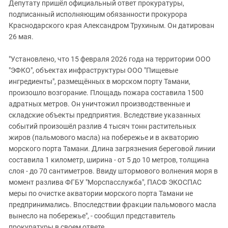
Депутату пришёл официальный ответ прокуратуры,
подписанный исполняющим обязанности прокурора
Краснодарского края Александром Трухиным. Он датирован
26 мая.
"Установлено, что 15 февраля 2026 года на территории ООО
"ЭФКО", объектах инфраструктуры ООО "Пищевые
ингредиенты", размещённых в морском порту Тамани,
произошло возгорание. Площадь пожара составила 1500
адратных метров. Он уничтожил производственные и
складские объекты предприятия. Вследствие указанных
событий произошёл разлив 4 тысяч тонн растительных
жиров (пальмового масла) на побережье и в акваторию
морского порта Тамани. Длина загрязнения береговой линии
составила 1 километр, ширина - от 5 до 10 метров, толщина
слоя - до 70 сантиметров. Ввиду штормового волнения моря в
момент разлива ФГБУ "Морспасслужба", ПАСФ ЭКОСПАС
меры по очистке акватории морского порта Тамани не
предпринимались. Впоследствии фракции пальмового масла
вынесло на побережье", - сообщил представитель
прокуратуры в своем ответе.