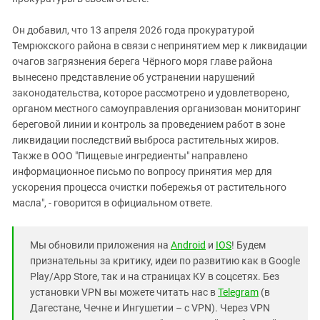
Он добавил, что 13 апреля 2026 года прокуратурой
Темрюкского района в связи с непринятием мер к ликвидации
очагов загрязнения берега Чёрного моря главе района
вынесено представление об устранении нарушений
законодательства, которое рассмотрено и удовлетворено,
органом местного самоуправления организован мониторинг
береговой линии и контроль за проведением работ в зоне
ликвидации последствий выброса растительных жиров.
Также в ООО "Пищевые ингредиенты" направлено
информационное письмо по вопросу принятия мер для
ускорения процесса очистки побережья от растительного
масла", - говорится в официальном ответе.
Мы обновили приложения на
Android
и
IOS
! Будем
признательны за критику, идеи по развитию как в Google
Play/App Store, так и на страницах КУ в соцсетях. Без
установки VPN вы можете читать нас в
Telegram
(в
Дагестане, Чечне и Ингушетии – с VPN). Через VPN