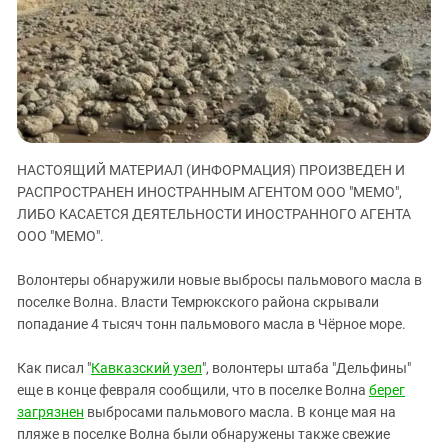
ЗАСТАВЛЯЕТ
Дагестан
КАВКАЗ ЗА ПАЛЕСТИНУ
Ингушетия
ИНАКОМЫСЛИЕ В ЧЕЧНЕ
Кабардино-Балкария
ПРЕСЛЕДОВАНИЕ АКТИВИСТОВ
МОБИЛИЗАЦИЯ И ПРОТЕСТЫ
Калмыкия
Карачаево-Черкесия
НАСТОЯЩИЙ МАТЕРИАЛ (ИНФОРМАЦИЯ) ПРОИЗВЕДЕН И
Краснодарский край
РАСПРОСТРАНЕН ИНОСТРАННЫМ АГЕНТОМ ООО "МЕМО",
Нагорный Карабах
ЛИБО КАСАЕТСЯ ДЕЯТЕЛЬНОСТИ ИНОСТРАННОГО АГЕНТА
Российская Федерация
ООО "МЕМО".
Ростовская область
Волонтеры обнаружили новые выбросы пальмового масла в
Северная Осетия - Алания
поселке Волна. Власти Темрюкского района скрывали
попадание 4 тысяч тонн пальмового масла в Чёрное море.
СКФО
Ставропольский край
Как писал "
Кавказский узел
", волонтеры штаба "Дельфины"
Чечня
еще в конце февраля сообщили, что в поселке Волна
берег
загрязнен
выбросами пальмового масла. В конце мая на
Южная Осетия
пляже в поселке Волна были обнаружены также свежие