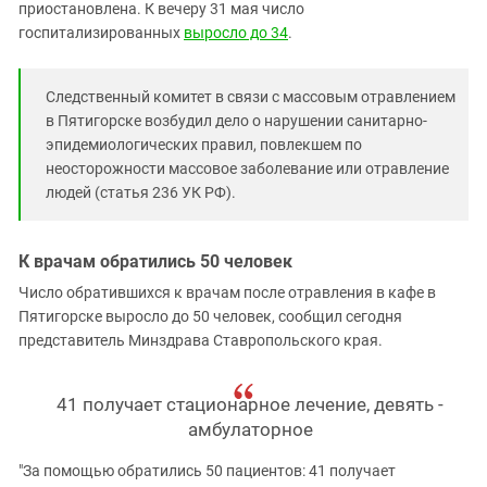
Южный Кавказ
приостановлена. К вечеру 31 мая число
госпитализированных
выросло до 34
.
ЮФО
Следственный комитет в связи с массовым отравлением
в Пятигорске возбудил дело о нарушении санитарно-
эпидемиологических правил, повлекшем по
неосторожности массовое заболевание или отравление
людей (статья 236 УК РФ).
К врачам обратились 50 человек
Число обратившихся к врачам после отравления в кафе в
Пятигорске выросло до 50 человек, сообщил сегодня
представитель Минздрава Ставропольского края.
41 получает стационарное лечение, девять -
амбулаторное
"За помощью обратились 50 пациентов: 41 получает