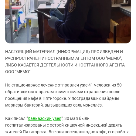
ЗАСТАВЛЯЕТ
Дагестан
КАВКАЗ ЗА ПАЛЕСТИНУ
Ингушетия
ИНАКОМЫСЛИЕ В ЧЕЧНЕ
Кабардино-Балкария
ПРЕСЛЕДОВАНИЕ АКТИВИСТОВ
МОБИЛИЗАЦИЯ И ПРОТЕСТЫ
Калмыкия
Карачаево-Черкесия
НАСТОЯЩИЙ МАТЕРИАЛ (ИНФОРМАЦИЯ) ПРОИЗВЕДЕН И
Краснодарский край
РАСПРОСТРАНЕН ИНОСТРАННЫМ АГЕНТОМ ООО "МЕМО",
Нагорный Карабах
ЛИБО КАСАЕТСЯ ДЕЯТЕЛЬНОСТИ ИНОСТРАННОГО АГЕНТА
Российская Федерация
ООО "МЕМО".
Ростовская область
На стационарное лечение отправлен уже 41 человек из 50
Северная Осетия - Алания
обратившихся к врачам с симптомами отравления после
посещения кафе в Пятигорске. У пострадавших найдены
СКФО
маркеры бактерий, вызывающих сальмонеллёз.
Ставропольский край
Чечня
Как писал "
Кавказский узел
", 30 мая были
госпитализированы с острой кишечной инфекцией девять
Южная Осетия
жителей Пятигорска. Все они посещали одно кафе, его работа