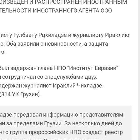
ОИЗВЕДЕН И РАСПРОСТРАНЕН ИНОСТРАННЫМ
ЯТЕЛЬНОСТИ ИНОСТРАННОГО АГЕНТА ООО
исту Гулбаату Рцхиладзе и журналисту Ираклию
. Оба заявили о невиновности, а защита
ом.
и был задержан глава НПО "Институт Евразии"
он сотрудничал со спецслужбами двух
задержан журналист Ираклий Чихладзе.
(314 УК Грузии).
ладзе передавал информацию представителям
и за пределами Грузии. За несколько дней до
что группа пророссийских НПО создаст реестр