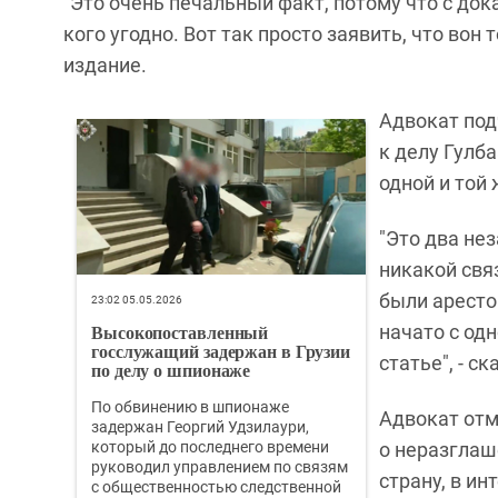
"Это очень печальный факт, потому что с док
кого угодно. Вот так просто заявить, что вон 
издание.
Адвокат под
к делу Гулб
одной и той 
"Это два не
никакой связ
были аресто
23:02 05.05.2026
Высокопоставленный
начато с одн
госслужащий задержан в Грузии
статье", - с
по делу о шпионаже
По обвинению в шпионаже
Адвокат отм
задержан Георгий Удзилаури,
который до последнего времени
о неразглаш
руководил управлением по связям
страну, в и
с общественностью следственной