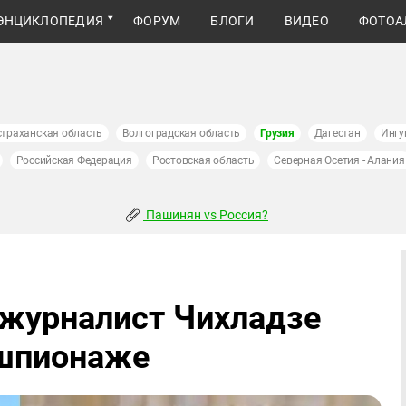
ЭНЦИКЛОПЕДИЯ
ФОРУМ
БЛОГИ
ВИДЕО
ФОТОА
страханская область
Волгоградская область
Грузия
Дагестан
Ингу
Российская Федерация
Ростовская область
Северная Осетия - Алания
Пашинян vs Россия?
 журналист Чихладзе
 шпионаже