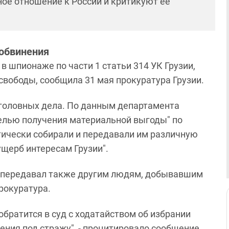
ное отношение к России и критикуют ее
обвинения
 шпионаже по части 1 статьи 314 УК Грузии,
свободы, сообщила 31 мая прокуратура Грузии.
уголовных дела. По данным департамента
целью получения материальной выгоды" по
ически собирали и передавали им различную
щерб интересам Грузии".
г передавал также другим людям, добывавшим
рокуратура.
обратится в суд с ходатайством об избрании
ния под стражу", - процитировало сообщение