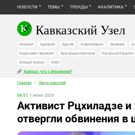
НОВОСТИ
ТЕМЫ
ТРЕНДЫ
АНАЛИТИКА
Кавказский Узел
Абхазия
Аджария
Адыгея
Азербайджан
Армения
А
Карачаево-Черкесия
Краснодарский край
Нагорный Карабах
Южный Кавказ
ЮФО
Кавказ: что с бензином?
Главная
/
Лента новостей
08:57,
1 июня 2026
Активист Рцхиладзе и
отвергли обвинения в