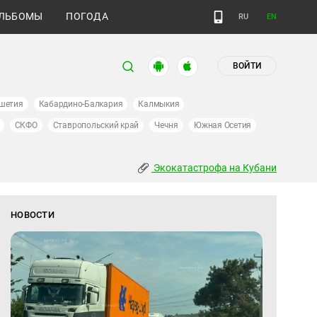
ЛЬБОМЫ
ПОГОДА
RU
EN
ВОЙТИ
шетия
Кабардино-Балкария
Калмыкия
СКФО
Ставропольский край
Чечня
Южная Осетия
Экокатастрофа на Кубани
НОВОСТИ