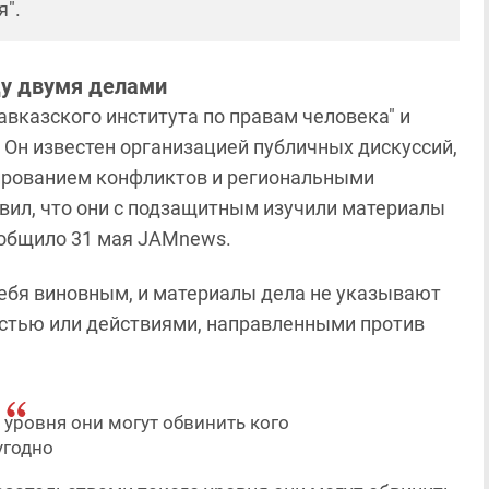
я".
ду двумя делами
авказского института по правам человека" и
 Он известен организацией публичных дискуссий,
лированием конфликтов и региональными
явил, что они с подзащитным изучили материалы
ообщило 31 мая JAMnews.
себя виновным, и материалы дела не указывают
остью или действиями, направленными против
 уровня они могут обвинить кого
угодно