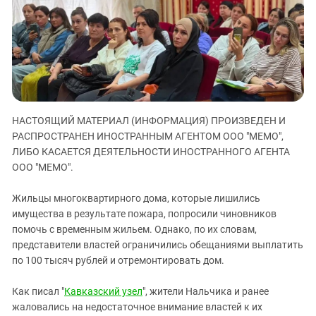
ЗАСТАВЛЯЕТ
Дагестан
КАВКАЗ ЗА ПАЛЕСТИНУ
Ингушетия
ИНАКОМЫСЛИЕ В ЧЕЧНЕ
Кабардино-Балкария
ПРЕСЛЕДОВАНИЕ АКТИВИСТОВ
МОБИЛИЗАЦИЯ И ПРОТЕСТЫ
Калмыкия
Карачаево-Черкесия
НАСТОЯЩИЙ МАТЕРИАЛ (ИНФОРМАЦИЯ) ПРОИЗВЕДЕН И
Краснодарский край
РАСПРОСТРАНЕН ИНОСТРАННЫМ АГЕНТОМ ООО "МЕМО",
Нагорный Карабах
ЛИБО КАСАЕТСЯ ДЕЯТЕЛЬНОСТИ ИНОСТРАННОГО АГЕНТА
Российская Федерация
ООО "МЕМО".
Ростовская область
Жильцы многоквартирного дома, которые лишились
Северная Осетия - Алания
имущества в результате пожара, попросили чиновников
помочь с временным жильем. Однако, по их словам,
СКФО
представители властей ограничились обещаниями выплатить
Ставропольский край
по 100 тысяч рублей и отремонтировать дом.
Чечня
Как писал "
Кавказский узел
", жители Нальчика и ранее
Южная Осетия
жаловались на недостаточное внимание властей к их