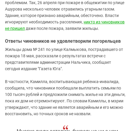
Южный Кавказ
проблемам. Так, 26 апреля при пожаре в общежитии по улице
Ашурова несколько человек отравились угарным газом.
ЮФО
Здание, которое признано аварийным, обесточено. Власти
игнорируют необходимость расселения,
никто из чиновников
не пришел
даже после пожара, заявили жильцы.
Ответы чиновников не удовлетворили погорельцев
Жильцы дома № 241 по улице Калмыкова, пострадавшего от
пожара 18 мая, рассказали о результатах встречи с
представителями администрации Нальчика, сообщает
сегодня издание "Газета Юга".
В частности, Камилла, воспитывающая ребенка-инвалида,
сообщила, что чиновники пообещали выплатить семьям по
100 тысяч рублей и предложили снимать жилье на эти деньги,
пока их дом не отремонтируют. По словам Камиллы, в мэрии
утверждают, что здание не является аварийным и его можно
восстановить, но точных сроков не назвали.
Многие люди остались буквально ни с чем