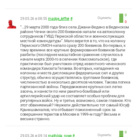
0
Оценить:
29.05.26 в 08:55
madge_leffler
#
0
“…29 марта 2000 года близ села Джани-Ведено в Веденском
районе Чечни около 200 боевиков напали на автоколонну
сотрудников ГУВД Пермской области и военнослужащих
местной комендатуры”. Мало верится в то, что на колонну
Пермского ОМОН напало сразу 200 боевиков. Во-первых, к
тому времени все крупные формирования боевиков были
разбиты (последнее масштабное сражение случилось в
начале марта 2000-го в селении Комсомольское), где
практически был уничтожен отряд известного чеченского
командира Хамзата Гелаева. Во-вторых, нападения на
колонны и места дислокации федеральных сил и других
структур, обычно осуществлялись группами боевиков,
численностью в несколько десятков человек. Такова логика
партизанской войны. Передвижение крупных сил легко
засечь, и нанести по ним ракетно-бомбовый или
артиллерийский удар не составляет особых проблем для
регулярных войск. Ну и третье, возможно, самое главное. Кто
этот обвиняемый? Неужели действительно тот самый Юсуф
Крымшамхалов, что отбывает пожизненный срок за
совершение терактов в Москве в 1999-м году? Весьма и
весьма странно.
0
Оценить:
29.05.26 в 09:14
mathilda_rowe
#