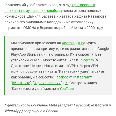
"Кавказский узел" также писал, что суд
приговорил к
пожизненному лишению свободы
члена отряда полевых
командиров Шамиля Басаева и Хаттаба Хафиза Раззакова,
признав его виновным в нападении на автоколонну
пермского ОМОНа в Веденском районе Чечни в 2000 году.
Мы обновили приложения на
Android
и
IOS
! Будем
признательны за критику, идеи по развитию как в Google
Play/App Store, так и на страницах КУ в соцсетях. Без
установки VPN вы можете читать нас в
Telegram
(в
Дагестане, Чечне и Ингушетии – с VPN). Через VPN
можно продолжать читать "Кавказский узел" на сайте,
как обычно, и в соцсетях
Facebook
*,
Instagram
*,
"
ВКонтакте
", "
Одноклассники
" и
X
. Смотреть видео
"Кавказского узла" можно в
YouTube
.
* деятельность компании Meta (владеет Facebook, Instagram и
WhatsApp) запрещена в России.