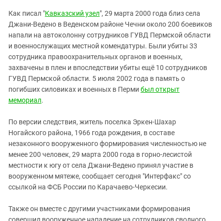
Южный Кавказ
Как писал "
Кавказский узел
", 29 марта 2000 года близ села
ЮФО
Джани-Ведено в Веденском районе Чечни около 200 боевиков
напали на автоколонну сотрудников ГУВД Пермской области
и военнослужащих местной комендатуры. Были убиты 33
сотрудника правоохранительных органов и военных,
захвачены в плен и впоследствии убиты ещё 10 сотрудников
ГУВД Пермской области. 5 июля 2002 года в память о
погибших силовиках и военных в Перми
был открыт
мемориал
.
По версии следствия, житель поселка Эркен-Шахар
Ногайского района, 1966 года рождения, в составе
незаконного вооруженного формирования численностью не
менее 200 человек, 29 марта 2000 года в горно-лесистой
местности к югу от села Джани-Ведено принял участие в
вооруженном мятеже, сообщает сегодня "Интерфакс" со
ссылкой на ФСБ России по Карачаево-Черкесии.
Также он вместе с другими участниками формирования
совершил вооруженное нападение на сотрудников сводного