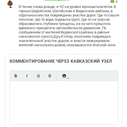
0
В Чечне снова дожди, и ЧС на уровне муниципалитетов. В
горных Шаройском, Шатойском и Веденском районах, в
отдельных местах повреждены участки дорог. Где-то сошли
оползни, где-то вода подмыла грунт, где-то на трассах
образовались глубокие трещины, из-за чего пришлось
временно прекратить автомобильное движение. По
сообщениям от жителей Веденского района, в районе
населенного пункта Дуц-К1отар, оползнем поврежден
значительный участок дороги, и власти эвакуировали
жителей нескольких домов, оказавшихся в опасной зоне.
КОММЕНТИРОВАНИЕ ЧЕРЕЗ КАВКАЗСКИЙ УЗЕЛ