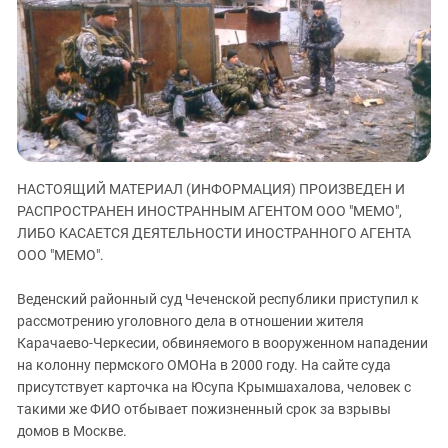
ЗАСТАВЛЯЕТ
Дагестан
КАВКАЗ ЗА ПАЛЕСТИНУ
Ингушетия
ИНАКОМЫСЛИЕ В ЧЕЧНЕ
Кабардино-Балкария
ПРЕСЛЕДОВАНИЕ АКТИВИСТОВ
МОБИЛИЗАЦИЯ И ПРОТЕСТЫ
Калмыкия
Карачаево-Черкесия
Краснодарский край
НАСТОЯЩИЙ МАТЕРИАЛ (ИНФОРМАЦИЯ) ПРОИЗВЕДЕН И
Нагорный Карабах
РАСПРОСТРАНЕН ИНОСТРАННЫМ АГЕНТОМ ООО "МЕМО",
ЛИБО КАСАЕТСЯ ДЕЯТЕЛЬНОСТИ ИНОСТРАННОГО АГЕНТА
Российская Федерация
ООО "МЕМО".
Ростовская область
Северная Осетия - Алания
Веденский районный суд Чеченской республики приступил к
рассмотрению уголовного дела в отношении жителя
СКФО
Карачаево-Черкесии, обвиняемого в вооруженном нападении
Ставропольский край
на колонну пермского ОМОНа в 2000 году. На сайте суда
присутствует карточка на Юсупа Крымшахалова, человек с
Чечня
такими же ФИО отбывает пожизненный срок за взрывы
Южная Осетия
домов в Москве.