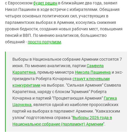
Южный Кавказ
с Евросоюзом
будет решен
в ближайшие два года, заявил
Никол Пашинян в ходе встречи с избирателями. Обещания
ЮФО
четырех основных политических сил, участвующих в
парламентских выборах в Армении, коснулись снижения
уровня бедности, создания новых рабочих мест, повышения
пенсий и ВВП. По мнению аналитиков, большинство
обещаний -
просто популизм
.
Выборы в Национальное собрание Армении состоятся 7
июня. По мнению аналитиков, партии
Самвела
Карапетяна
, премьер-министра
Никола Пашиняна
и экс-
президента Роберта Кочаряна
станут ключевыми
конкурентами
на выборах. "Сильная Армения" Самвела
Карапетяна, наряду с блоком "Армения" Роберта
Кочаряна и партией "Процветающая Армения"
Гагика
Царукяна
, является одной из наиболее пророссийских
партий на выборах в парламент Армении. "Кавказским
узлом" подготовлена справка "
Выборы 2026 года в
Национальное собрание (парламент) Армении
".