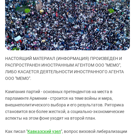
ЗАСТАВЛЯЕТ
Дагестан
КАВКАЗ ЗА ПАЛЕСТИНУ
Ингушетия
ИНАКОМЫСЛИЕ В ЧЕЧНЕ
Кабардино-Балкария
ПРЕСЛЕДОВАНИЕ АКТИВИСТОВ
МОБИЛИЗАЦИЯ И ПРОТЕСТЫ
Калмыкия
Карачаево-Черкесия
Краснодарский край
НАСТОЯЩИЙ МАТЕРИАЛ (ИНФОРМАЦИЯ) ПРОИЗВЕДЕН И
Нагорный Карабах
РАСПРОСТРАНЕН ИНОСТРАННЫМ АГЕНТОМ ООО "МЕМО",
Российская Федерация
ЛИБО КАСАЕТСЯ ДЕЯТЕЛЬНОСТИ ИНОСТРАННОГО АГЕНТА
ООО "МЕМО".
Ростовская область
Северная Осетия - Алания
Кампания партий - основных претендентов на места в
парламенте Армении - строится на теме войны и мира,
СКФО
внешнеполитического выбора и его результатов. Риторика
Ставропольский край
становится все более жесткой, а социально-экономические
Чечня
аспекты на этом фоне уходят на второй план.
Южная Осетия
Как писал "
Кавказский узел
", вопрос визовой либерализации