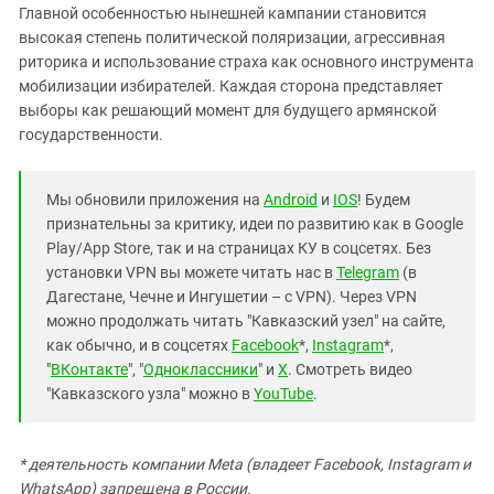
Главной особенностью нынешней кампании становится
высокая степень политической поляризации, агрессивная
риторика и использование страха как основного инструмента
мобилизации избирателей. Каждая сторона представляет
выборы как решающий момент для будущего армянской
государственности.
Мы обновили приложения на
Android
и
IOS
! Будем
признательны за критику, идеи по развитию как в Google
Play/App Store, так и на страницах КУ в соцсетях. Без
установки VPN вы можете читать нас в
Telegram
(в
Дагестане, Чечне и Ингушетии – с VPN). Через VPN
можно продолжать читать "Кавказский узел" на сайте,
как обычно, и в соцсетях
Facebook
*,
Instagram
*,
"
ВКонтакте
", "
Одноклассники
" и
X
. Смотреть видео
"Кавказского узла" можно в
YouTube
.
* деятельность компании Meta (владеет Facebook, Instagram и
WhatsApp) запрещена в России.