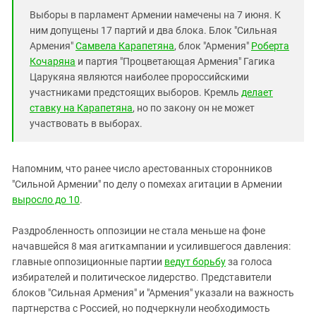
Выборы в парламент Армении намечены на 7 июня. К
ним допущены 17 партий и два блока. Блок "Сильная
Армения"
Самвела Карапетяна
, блок "Армения"
Роберта
Кочаряна
и партия "Процветающая Армения" Гагика
Царукяна являются наиболее пророссийскими
участниками предстоящих выборов. Кремль
делает
ставку на Карапетяна
, но по закону он не может
участвовать в выборах.
Напомним, что ранее число арестованных сторонников
"Сильной Армении" по делу о помехах агитации в Армении
выросло до 10
.
Раздробленность оппозиции не стала меньше на фоне
начавшейся 8 мая агиткампании и усилившегося давления:
главные оппозиционные партии
ведут борьбу
за голоса
избирателей и политическое лидерство. Представители
блоков "Сильная Армения" и "Армения" указали на важность
партнерства с Россией, но подчеркнули необходимость