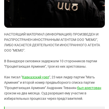
ЗАСТАВЛЯЕТ
Дагестан
КАВКАЗ ЗА ПАЛЕСТИНУ
Ингушетия
ИНАКОМЫСЛИЕ В ЧЕЧНЕ
Кабардино-Балкария
ПРЕСЛЕДОВАНИЕ АКТИВИСТОВ
МОБИЛИЗАЦИЯ И ПРОТЕСТЫ
Калмыкия
НАСТОЯЩИЙ МАТЕРИАЛ (ИНФОРМАЦИЯ) ПРОИЗВЕДЕН И
Карачаево-Черкесия
РАСПРОСТРАНЕН ИНОСТРАННЫМ АГЕНТОМ ООО "МЕМО",
Краснодарский край
ЛИБО КАСАЕТСЯ ДЕЯТЕЛЬНОСТИ ИНОСТРАННОГО АГЕНТА
Нагорный Карабах
ООО "МЕМО".
Российская Федерация
В Ванадзоре силовики задержали 10 сторонников партии
Ростовская область
"Процветающая Армения", трое из них арестованы.
Северная Осетия - Алания
Как писал "
Кавказский узел
", 23 мая лидер партии "Мать
СКФО
Армения" и второй номер предвыборного списка партии
Ставропольский край
"Процветающая Армения" Андраник Теванян
был арестован
сроком на два месяца. Суд разрешил ему участие в
Чечня
избирательных процессах через представителей.
Южная Осетия