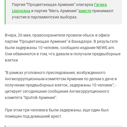
Южный Кавказ
Партия
"
Процветающая Армения" олигарха
Гагика
ЮФО
Царукяна
и партия "Мать Армения"
вместе
принимают
участие в парламентских выборах.
Вчера, 26 мая, правоохранители провели обыск в офисе
партии "Процветающая Армения" в Ванадзоре. В результате
были задержаны 10 человек, сообщило издание NEWS.am.
Они обвиняются в том, что давали и получали предвыборные
взятки
"В рамках уголовного преследования, возбужденного
Антикоррупционным комитетом Армении по делам о даче и
получении предвыборных взяток, задержаны 10 человек", -
цитирует сегодняшнее сообщение Антикоррупционного
комитета "Sputnik Армения".
При этом три человека были задержаны, еще один был
помещен под домашний арест.