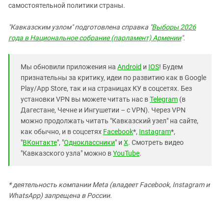
самостоятельной политики страны.
"Кавказским узлом" подготовлена справка "
Выборы 2026
года в Национальное собрание (парламент) Армении
".
Мы обновили приложения на
Android
и
IOS
! Будем
признательны за критику, идеи по развитию как в Google
Play/App Store, так и на страницах КУ в соцсетях. Без
установки VPN вы можете читать нас в
Telegram
(в
Дагестане, Чечне и Ингушетии – с VPN). Через VPN
можно продолжать читать "Кавказский узел" на сайте,
как обычно, и в соцсетях
Facebook
*,
Instagram
*,
"
ВКонтакте
", "
Одноклассники
" и
X
. Смотреть видео
"Кавказского узла" можно в
YouTube
.
* деятельность компании Meta (владеет Facebook, Instagram и
WhatsApp) запрещена в России.