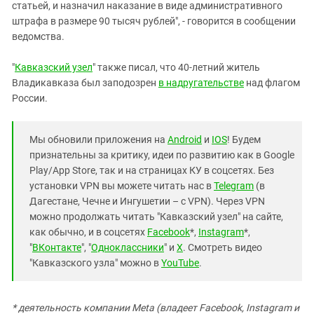
статьей, и назначил наказание в виде административного
штрафа в размере 90 тысяч рублей", - говорится в сообщении
ведомства.
"
Кавказский узел
" также писал, что 40-летний житель
Владикавказа был заподозрен
в надругательстве
над флагом
России.
Мы обновили приложения на
Android
и
IOS
! Будем
признательны за критику, идеи по развитию как в Google
Play/App Store, так и на страницах КУ в соцсетях. Без
установки VPN вы можете читать нас в
Telegram
(в
Дагестане, Чечне и Ингушетии – с VPN). Через VPN
можно продолжать читать "Кавказский узел" на сайте,
как обычно, и в соцсетях
Facebook
*,
Instagram
*,
"
ВКонтакте
", "
Одноклассники
" и
X
. Смотреть видео
"Кавказского узла" можно в
YouTube
.
* деятельность компании Meta (владеет Facebook, Instagram и