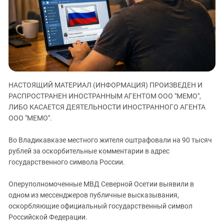
ЗАСТАВЛЯЕТ
Дагестан
КАВКАЗ ЗА ПАЛЕСТИНУ
Ингушетия
ИНАКОМЫСЛИЕ В ЧЕЧНЕ
Кабардино-Балкария
ПРЕСЛЕДОВАНИЕ АКТИВИСТОВ
МОБИЛИЗАЦИЯ И ПРОТЕСТЫ
Калмыкия
Карачаево-Черкесия
НАСТОЯЩИЙ МАТЕРИАЛ (ИНФОРМАЦИЯ) ПРОИЗВЕДЕН И
Краснодарский край
РАСПРОСТРАНЕН ИНОСТРАННЫМ АГЕНТОМ ООО "МЕМО",
Нагорный Карабах
ЛИБО КАСАЕТСЯ ДЕЯТЕЛЬНОСТИ ИНОСТРАННОГО АГЕНТА
Российская Федерация
ООО "МЕМО".
Ростовская область
Во Владикавказе местного жителя оштрафовали на 90 тысяч
Северная Осетия - Алания
рублей за оскорбительные комментарии в адрес
государственного символа России.
СКФО
Ставропольский край
Оперуполномоченные МВД Северной Осетии выявили в
Чечня
одном из мессенджеров публичные высказывания,
оскорбляющие официальный государственный символ
Южная Осетия
Российской Федерации.