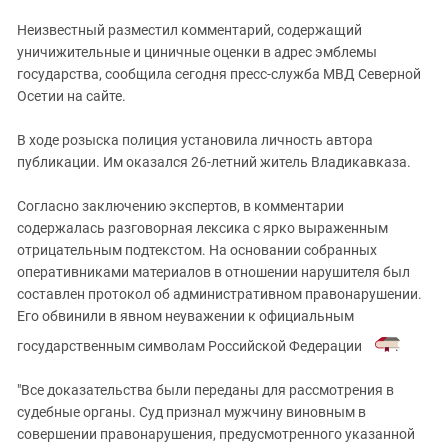
Южный Кавказ
Неизвестный разместил комментарий, содержащий
ЮФО
уничижительные и циничные оценки в адрес эмблемы
государства, сообщила сегодня пресс-служба МВД Северной
Осетии на сайте.
В ходе розыска полиция установила личность автора
публикации. Им оказался 26-летний житель Владикавказа.
Согласно заключению экспертов, в комментарии
содержалась разговорная лексика с ярко выраженным
отрицательным подтекстом. На основании собранных
оперативниками материалов в отношении нарушителя был
составлен протокол об административном правонарушении.
Его обвинили в явном неуважении к официальным
государственным символам Российской Федерации
.
"Все доказательства были переданы для рассмотрения в
судебные органы. Суд признал мужчину виновным в
совершении правонарушения, предусмотренного указанной