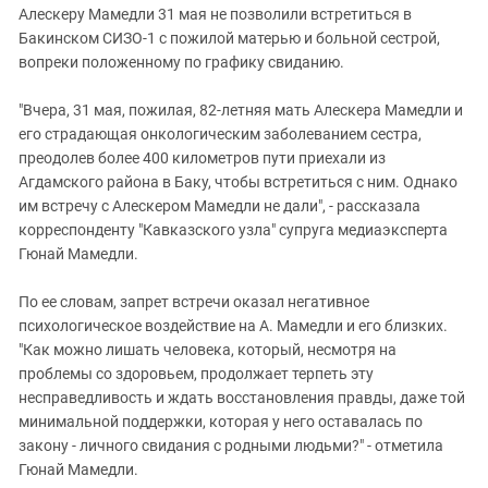
Алескеру Мамедли 31 мая не позволили встретиться в
Бакинском СИЗО-1 с пожилой матерью и больной сестрой,
вопреки положенному по графику свиданию.
"Вчера, 31 мая, пожилая, 82-летняя мать Алескера Мамедли и
его страдающая онкологическим заболеванием сестра,
преодолев более 400 километров пути приехали из
Агдамского района в Баку, чтобы встретиться с ним. Однако
им встречу с Алескером Мамедли не дали", - рассказала
корреспонденту "Кавказского узла" супруга медиаэксперта
Гюнай Мамедли.
По ее словам, запрет встречи оказал негативное
психологическое воздействие на А. Мамедли и его близких.
"Как можно лишать человека, который, несмотря на
проблемы со здоровьем, продолжает терпеть эту
несправедливость и ждать восстановления правды, даже той
минимальной поддержки, которая у него оставалась по
закону - личного свидания с родными людьми?" - отметила
Гюнай Мамедли.