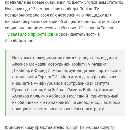
Южный Кавказ
предъявлены новые обвинения по шести уголовным статьям.
Им грозит до 12 лет лишения свободы. Toplum TV
ЮФО
позиционировало себя как независимую площадку для
выражения разных мнений об общественно-политических и
социально-экономических событиях. 10 февраля Toplum
TV
заявило о приостановке
своей деятельности в
Азербайджане.
На скамье подсудимых находятся учредитель издания
Алескер Мамедли, сотрудники Toplum TV Мушвиг
Джаббар и Фарид Исмаилов, руководитель партнерской
организации Toplum TV – Института демократических
инициатив Акиф Гурбанов и сотрудники института
Руслан Иззетли, Али Зейнал, Рамиль Бабаев, Илькин
Амрахов и Эльмир Аббасов. Последний - единственный
из обвиняемых, кто находится на свободе под надзором
полиции, все остальные заключены под стражу.
Юридическому представителю Toplum TV, медиаэксперту