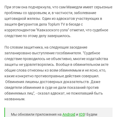
При этом она подчеркнула, что сам Мамедли имеет серьезные
проблемы со здоровьем, и, в частности, заболевание
щитовидной железы. Один из адвокатов участвующих в
защите фигурантов дела Toplum TV в беседе с
корреспондентом "Кавказского узла" отметил, что судебное
следствие по этому делу завершилось.
По словам защитника, на следующее заседание
запланировано выступление гособвинителя. "Судебное
следствие проводилось не объективно, многие ходатайства
защиты не удовлетворялись. Вообще в обвинительном акте
общие слова отнесены ко всем обвиняемым и не ясно, кто,
какие конкретно противоправные действия совершил.
Обвинения лишены достоверных доказательств. Даже
свидетели обвинения в суде не дали показаний против
обвиняемых лиц", - сказал адвокат, не пожелавший быть
названным.
Мы обновили приложения на
Android
и
IOS
! Будем