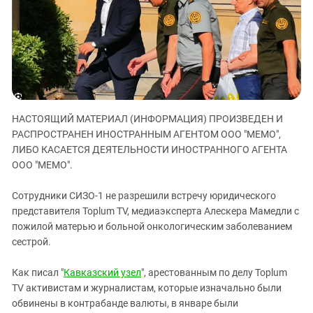
ЗАСТАВЛЯЕТ
Дагестан
КАВКАЗ ЗА ПАЛЕСТИНУ
Ингушетия
ИНАКОМЫСЛИЕ В ЧЕЧНЕ
Кабардино-Балкария
ПРЕСЛЕДОВАНИЕ АКТИВИСТОВ
МОБИЛИЗАЦИЯ И ПРОТЕСТЫ
Калмыкия
Карачаево-Черкесия
НАСТОЯЩИЙ МАТЕРИАЛ (ИНФОРМАЦИЯ) ПРОИЗВЕДЕН И
Краснодарский край
РАСПРОСТРАНЕН ИНОСТРАННЫМ АГЕНТОМ ООО "МЕМО",
Нагорный Карабах
ЛИБО КАСАЕТСЯ ДЕЯТЕЛЬНОСТИ ИНОСТРАННОГО АГЕНТА
Российская Федерация
ООО "МЕМО".
Ростовская область
Сотрудники СИЗО-1 не разрешили встречу юридического
Северная Осетия - Алания
представителя Toplum TV, медиаэксперта Алескера Мамедли с
пожилой матерью и больной онкологическим заболеванием
СКФО
сестрой.
Ставропольский край
Чечня
Как писал "
Кавказский узел
", арестованным по делу Toplum
TV активистам и журналистам, которые изначально были
Южная Осетия
обвинены в контрабанде валюты, в январе были