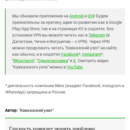
Мы обновили приложения на
Android
и
IOS
! Будем
признательны за критику, идеи по развитию как в Google
Play/App Store, так и на страницах КУ в соцсетях. Без
установки VPN вы можете читать нас в
Telegram
(в
Дагестане, Чечне и Ингушетии – с VPN). Через VPN
можно продолжать читать "Кавказский узел" на сайте,
как обычно, и в соцсетях
Facebook
*,
Instagram
*,
"
ВКонтакте
", "
Одноклассники
" и
X
. Смотреть видео
"Кавказского узла" можно в
YouTube
.
* деятельность компании Meta (владеет Facebook, Instagram и
WhatsApp) запрещена в России.
Автор:
"Кавказский узел"
Гласность помогает решить проблемы