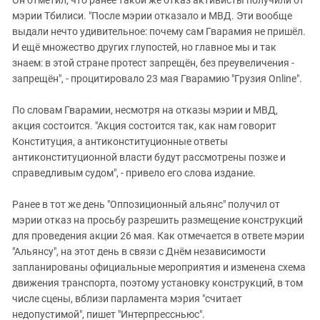
Он отметил, что ранее такой же отказ активисты получили от
мэрии Тбилиси. "После мэрии отказало и МВД. Эти вообще
выдали нечто удивительное: почему сам Гварамия не пришёл.
И ещё множество других глупостей, но главное мы и так
знаем: в этой стране протест запрещён, без преувеличения -
запрещён", - процитировало 23 мая Гварамию "Грузия Online".
По словам Гварамии, несмотря на отказы мэрии и МВД,
акция состоится. "Акция состоится так, как нам говорит
Конституция, а антиконституционные ответы
антиконституционной власти будут рассмотрены позже и
справедливым судом", - привело его слова издание.
Ранее в тот же день "Оппозиционный альянс" получил от
мэрии отказ на просьбу разрешить размещение конструкций
для проведения акции 26 мая. Как отмечается в ответе мэрии
"Альянсу", на этот день в связи с Днём независимости
запланированы официальные мероприятия и изменена схема
движения транспорта, поэтому установку конструкций, в том
числе сцены, вблизи парламента мэрия "считает
недопустимой", пишет "Интерпрессньюс".