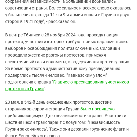
сохранения независимости, а большевики добивались
советизации страны. Более сильное и веское слово оказалось
у большевиков, когда 11-я и 9-я армии вошли в Грузию с двух
сторон в 1921 году", - рассказал он.
В центре Тбилиси с 28 ноября 2024 года проходят акции
протеста, участники которых требуют новых парламентских
выборов и освобождения политзаключенных. Силовики
проводили жесткие разгоны протестов, применяя
слезоточивый газ и водометы, и задерживали протестующих.
За время протестов административному преследованию
подверглись тысячи человек. "Кавказским узлом"
подготовлена справка "
Главное о преследовании участников
протестов в Грузии
".
23 мая, в 542-й день ежедневных протестов, шествие
сторонников евроинтеграции Грузии
было посвящено
приближающемуся Дню независимости страны. Участники
шествия несли транспарант с лозунгом: "Независимость
Грузии закончилась". Также они держали грузинские флаги и
флаги Европейского союза.