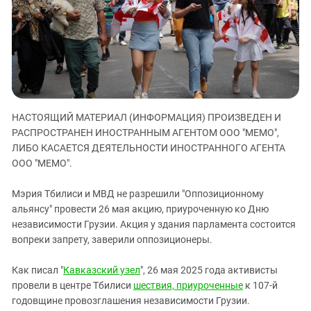
ЗАСТАВЛЯЕТ
Дагестан
КАВКАЗ ЗА ПАЛЕСТИНУ
Ингушетия
ИНАКОМЫСЛИЕ В ЧЕЧНЕ
Кабардино-Балкария
ПРЕСЛЕДОВАНИЕ АКТИВИСТОВ
МОБИЛИЗАЦИЯ И ПРОТЕСТЫ
Калмыкия
Карачаево-Черкесия
НАСТОЯЩИЙ МАТЕРИАЛ (ИНФОРМАЦИЯ) ПРОИЗВЕДЕН И
Краснодарский край
РАСПРОСТРАНЕН ИНОСТРАННЫМ АГЕНТОМ ООО "МЕМО",
Нагорный Карабах
ЛИБО КАСАЕТСЯ ДЕЯТЕЛЬНОСТИ ИНОСТРАННОГО АГЕНТА
Российская Федерация
ООО "МЕМО".
Ростовская область
Мэрия Тбилиси и МВД не разрешили "Оппозиционному
Северная Осетия - Алания
альянсу" провести 26 мая акцию, приуроченную ко Дню
независимости Грузии. Акция у здания парламента состоится
СКФО
вопреки запрету, заверили оппозиционеры.
Ставропольский край
Чечня
Как писал "
Кавказский узел
", 26 мая 2025 года активисты
провели в центре Тбилиси
шествия, приуроченные
к 107-й
Южная Осетия
годовщине провозглашения независимости Грузии.