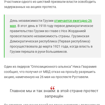
Южный Кавказ
Участники одного из шествий призвали власти освободить
задержанных на акциях протеста.
ЮФО
День независимости Грузии
отмечается ежегодно 26
мая
. В этот день в 1918 году первое демократическое
правительство Грузии во главе с Ноэ Жорданией
провозгласило независимость страны. Грузинская
Демократическая республика (Первая республика)
просуществовала до марта 1921 года, когда власть в
Грузии перешла в руки большевиков.
Один из лидеров "Оппозиционного альянса" Ника Гварамия
сообщил, что получил от МВД отказ на просьбу разрешить
акцию, намеченную на 26 мая на проспекте Руставели.
Главное мы и так знаем: в этой стране протест
запрещён