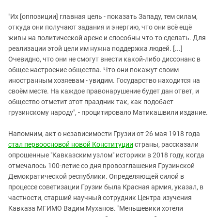
"Их [оппозиции] главная цель - показать Западу, тем силам,
откуда они получают задания и энергию, что они всё ещё
живы на политической арене и способны что-то сделать. Для
реализации этой цели им нужна поддержка людей. [...]
Очевидно, что они не смогут внести какой-либо диссонанс в
общее настроение общества. Что они покажут своим
иностранным хозяевам - увидим. Государство находится на
своём месте. На каждое правонарушение будет дан ответ, и
общество отметит этот праздник так, как подобает
грузинскому народу", - процитировало Матикашвили издание.
Напомним, акт о независимости Грузии от 26 мая 1918 года
стал первоосновой новой Конституции
страны, рассказали
опрошенные "Кавказским узлом" историки в 2018 году, когда
отмечалось 100-летие со дня провозглашения Грузинской
Демократической республики. Определяющей силой в
процессе советизации Грузии была Красная армия, указал, в
частности, старший научный сотрудник Центра изучения
Кавказа МГИМО Вадим Муханов. "Меньшевики хотели