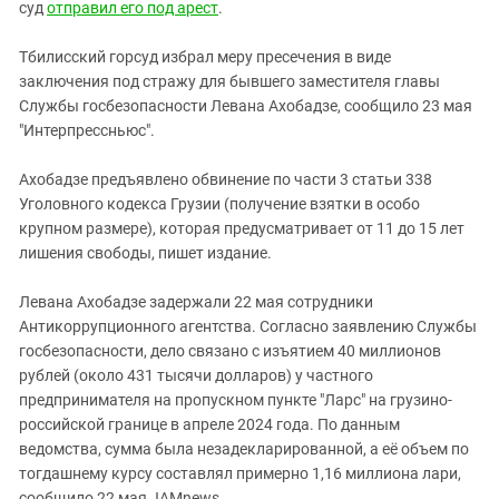
Южный Кавказ
суд
отправил его под арест
.
ЮФО
Тбилисский горсуд избрал меру пресечения в виде
заключения под стражу для бывшего заместителя главы
Службы госбезопасности Левана Ахобадзе, сообщило 23 мая
"Интерпрессньюс".
Ахобадзе предъявлено обвинение по части 3 статьи 338
Уголовного кодекса Грузии (получение взятки в особо
крупном размере), которая предусматривает от 11 до 15 лет
лишения свободы, пишет издание.
Левана Ахобадзе задержали 22 мая сотрудники
Антикоррупционного агентства. Согласно заявлению Службы
госбезопасности, дело связано с изъятием 40 миллионов
рублей (около 431 тысячи долларов) у частного
предпринимателя на пропускном пункте "Ларс" на грузино-
российской границе в апреле 2024 года. По данным
ведомства, сумма была незадекларированной, а её объем по
тогдашнему курсу составлял примерно 1,16 миллиона лари,
сообщило 22 мая JAMnews.