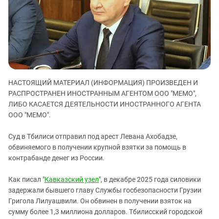
ЗАСТАВЛЯЕТ
Дагестан
КАВКАЗ ЗА ПАЛЕСТИНУ
Ингушетия
ИНАКОМЫСЛИЕ В ЧЕЧНЕ
Кабардино-Балкария
ПРЕСЛЕДОВАНИЕ АКТИВИСТОВ
МОБИЛИЗАЦИЯ И ПРОТЕСТЫ
Калмыкия
Карачаево-Черкесия
НАСТОЯЩИЙ МАТЕРИАЛ (ИНФОРМАЦИЯ) ПРОИЗВЕДЕН И
Краснодарский край
РАСПРОСТРАНЕН ИНОСТРАННЫМ АГЕНТОМ ООО "МЕМО",
Нагорный Карабах
ЛИБО КАСАЕТСЯ ДЕЯТЕЛЬНОСТИ ИНОСТРАННОГО АГЕНТА
Российская Федерация
ООО "МЕМО".
Ростовская область
Суд в Тбилиси отправил под арест Левана Ахобадзе,
Северная Осетия - Алания
обвиняемого в получении крупной взятки за помощь в
контрабанде денег из России.
СКФО
Ставропольский край
Как писал "
Кавказский узел
", в декабре 2025 года силовики
Чечня
задержали бывшего главу Службы госбезопасности Грузии
Григола Лилуашвили. Он обвинен в получении взяток на
Южная Осетия
сумму более 1,3 миллиона долларов. Тбилисский городской