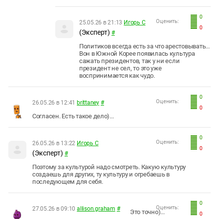
0
Оценить:
25.05.26 в 21:13
Игорь С
0
(Эксперт)
#
Политиков всегда есть за что арестовывать...
Вон в Южной Корее появилась культура
сажать президентов, так у ни если
президент не сел, то это уже
воспринимается как чудо.
0
Оценить:
26.05.26 в 12:41
brittaney
#
0
Согласен. Есть такое дело)...
0
Оценить:
26.05.26 в 13:22
Игорь С
0
(Эксперт)
#
Поэтому за культурой надо смотреть. Какую культуру
создаешь для других, ту культуру и огребаешь в
последующем для себя.
0
Оценить:
27.05.26 в 09:10
allison.graham
#
Это точно)...
0