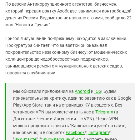
По версии Антикоррупционного агентства, бизнесмен,
который передал взятку Ахобадзе, занимался контрабандой
денег из России. Ведомство не назвало его имя, сообщило 22
мая "Новости-Грузия"
Григол Лилуашвили по-прежнему находится в заключении.
Прокуратура считает, что за взятки он оказывал
покровительство незаконному бизнесу: от мошеннических
колл-центров до недобросовестных подрядчиков,
занимавшихся ремонтом муниципальных детских садов,
говорится в публикации.
Мы обновили приложения на
Android
и
IOS
! Будем
признательны за критику, идеи по развитию как в Google
Play/App Store, так и на страницах КУ в соцсетях. Без
установки VPN вы можете читать нас в
Telegram
(в
Дагестане, Чечне и Ингушетии – с VPN). Через VPN
можно продолжать читать "Кавказский узел" на сайте,
как обычно, и в соцсетях
Facebook
*,
Instagram
*,
"
ВКонтакте
", "
Одноклассники
" и
X
. Смотреть видео