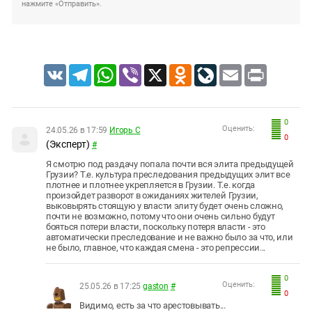
нажмите «Отправить».
VK
Telegram
WhatsApp
Viber
X
Odnoklassniki
LiveJournal
Email
Print
0
Оценить:
24.05.26 в 17:59
Игорь С
0
(Эксперт)
#
Я смотрю под раздачу попала почти вся элита предыдущей
Грузии? Т.е. культура преследования предыдущих элит все
плотнее и плотнее укрепляется в Грузии. Т.е. когда
произойдет разворот в ожиданиях жителей Грузии,
выковырять стоящую у власти элиту будет очень сложно,
почти не возможно, потому что они очень сильно будут
бояться потери власти, поскольку потеря власти - это
автоматически преследование и не важно было за что, или
не было, главное, что каждая смена - это репрессии...
0
Оценить:
25.05.26 в 17:25
gaston
#
0
Видимо, есть за что арестовывать...