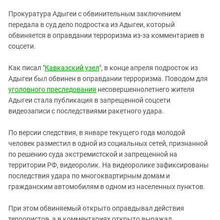
ЗАСТАВЛЯЕТ
Дагестан
Прокуратура Адыгеи с обвинительным заключением
КАВКАЗ ЗА ПАЛЕСТИНУ
Ингушетия
передала в суд дело подростка из Адыгеи, который
ИНАКОМЫСЛИЕ В ЧЕЧНЕ
обвиняется в оправдании терроризма из-за комментариев в
Кабардино-Балкария
ПРЕСЛЕДОВАНИЕ АКТИВИСТОВ
соцсети.
МОБИЛИЗАЦИЯ И ПРОТЕСТЫ
Калмыкия
Как писал "
Кавказский узел
", в конце апреля подросток из
Карачаево-Черкесия
Адыгеи был обвинен в оправдании терроризма. Поводом для
Краснодарский край
уголовного преследования
несовершеннолетнего жителя
Нагорный Карабах
Адыгеи стала публикация в запрещенной соцсети
видеозаписи с последствиями ракетного удара.
Российская Федерация
Ростовская область
По версии следствия, в январе текущего года молодой
человек разместил в одной из социальных сетей, признанной
Северная Осетия - Алания
по решению суда экстремистской и запрещенной на
СКФО
территории РФ, видеоролик. На видеоролике зафиксированы
последствия удара по многоквартирным домам и
Ставропольский край
гражданским автомобилям в одном из населенных пунктов.
Чечня
Южная Осетия
При этом обвиняемый открыто оправдывал действия
террористов, а в комментариях открыто выражал