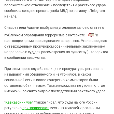
Южный Кавказ
положительное отношение к последствиям ракетного удара,
ЮФО
сообщила сегодня пресс-служба МВД по региону в Telegram-
канале.
Следователи Адыгеи возбудили уголовное дело по статье о
публичном оправдании терроризма в интернете
. "В
настоящее время расследование завершено. Уголовное дело
с утвержденным прокурором обвинительным заключением
направлено в суд для рассмотрения по существу", - говорится
в сообщении ведомства.
При этом пресс-служба полиции и прокуратуры региона не
называют имя обвиняемого и не уточняют, в какой
социальной сети и какие конкретно комментарии были
оставлены обвиняемым. Также ведомства не уточняют, где
именно было снято видео с последствиями ракетного удара.
"
Кавказский узел
" также писал, что суды на юге России
регулярно
приговаривают
местных жителей к реальным
срокам в колонии за публикации в социальных сетях.