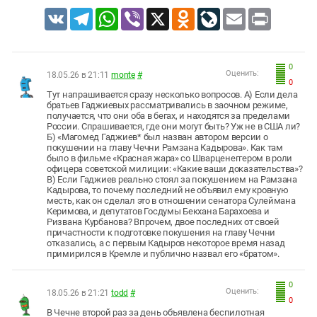
VK
Telegram
WhatsApp
Viber
X
Odnoklassniki
LiveJournal
Email
Print
0
Оценить:
18.05.26 в 21:11
monte
#
0
Тут напрашивается сразу несколько вопросов. А) Если дела
братьев Гаджиевых рассматривались в заочном режиме,
получается, что они оба в бегах, и находятся за пределами
России. Спрашивается, где они могут быть? Уж не в США ли?
Б) «Магомед Гаджиев* был назван автором версии о
покушении на главу Чечни Рамзана Кадырова». Как там
было в фильме «Красная жара» со Шварценеггером в роли
офицера советской милиции: «Какие ваши доказательства»?
В) Если Гаджиев реально стоял за покушением на Рамзана
Кадырова, то почему последний не объявил ему кровную
месть, как он сделал это в отношении сенатора Сулеймана
Керимова, и депутатов Госдумы Бекхана Барахоева и
Ризвана Курбанова? Впрочем, двое последних от своей
причастности к подготовке покушения на главу Чечни
отказались, а с первым Кадыров некоторое время назад
примирился в Кремле и публично назвал его «братом».
0
Оценить:
18.05.26 в 21:21
todd
#
0
В Чечне второй раз за день объявлена беспилотная