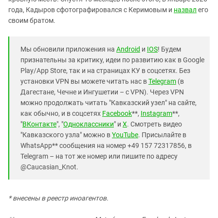
года, Кадыров сфотографировался с Керимовым и
назвал
его
своим братом.
Мы обновили приложения на
Android
и
IOS
! Будем
признательны за критику, идеи по развитию как в Google
Play/App Store, так и на страницах КУ в соцсетях. Без
установки VPN вы можете читать нас в
Telegram
(в
Дагестане, Чечне и Ингушетии – с VPN). Через VPN
можно продолжать читать "Кавказский узел" на сайте,
как обычно, и в соцсетях
Facebook
**,
Instagram
**,
"
ВКонтакте
", "
Одноклассники
" и
X
. Смотреть видео
"Кавказского узла" можно в
YouTube
. Присылайте в
WhatsApp** сообщения на номер +49 157 72317856, в
Telegram – на тот же номер или пишите по адресу
@Caucasian_Knot.
* внесены в реестр иноагентов.