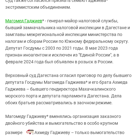
Суд также согласился признать семью Гаджиева*
Южный Кавказ
экстремистским объединением.
ЮФО
Магомед Гаджиев
* - генерал-майор налоговой службы,
бывший замначальника налоговой инспекции в Дагестане и
замглавы межрегиональной инспекции министерства по
налогам и сборам России по Южному федеральному округу.
Депутат Госдумы с 2003 по 2021 годы. В мае 2023 года
признан иноагентом и исключен из "Единой России", а в
феврале 2024 года был объявлен в розыск в России.
Верховный суд Дагестана огласил приговор по делу бывшего
депутата Госдумы Магомеда Гаджиева* и его брата Ахмеда
Гаджиева – бывшего гендиректора Махачкалинского
морского порта и депутата парламента Дагестана. Дела
обоих братьев рассматривались в заочном режиме.
Магомеду Гаджиеву* вменялись организация заказного
двойного убийства и вымогательство в особо крупном
размере
, Ахмеду Гаджиеву – только вымогательство