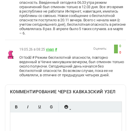
опасность. Введенный сегодня в 06.33 утра режим
ограничений был отменен только в 12.03 дня. Все это время
в республике не работали Интернет, навигация, имелись
проблемы со связью. Новое сообщение о беспилотной
опасности поступило в 20.11 вечера. Всего с начала мая (с
учетом сегодняшнего дня), беспилотная опасность в регионе
объявлялась 8 раз. В апреле было 5 таких случаев. а в марте
– 6.
0
Оценить:
19.05.26 в 08:25
vivan
#
0
От todd # Режим беспилотной опасности, повторно
веденный в Чечне минувшим вечером, был отменен только
около полуночи. Сегодняшний день начался без
беспилотной опасности. Во всяком случае, пока ее не
объявляли, в отличие от предыдущих четырех дней.
КОММЕНТИРОВАНИЕ ЧЕРЕЗ КАВКАЗСКИЙ УЗЕЛ