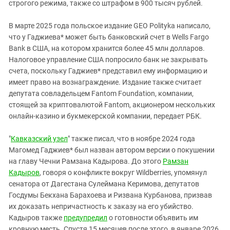
строгого режима, также со штрафом в 900 тысяч рублей.
В марте 2025 года польское издание GEO Polityka написало,
что у Гаджиева* может быть банковский счет в Wells Fargo
Bank в США, на котором хранится более 45 млн долларов.
Налоговое управление США попросило банк не закрывать
счета, поскольку Гаджиев* представил ему информацию и
имеет право на вознаграждение. Издание также считает
депутата совладельцем Fantom Foundation, компании,
стоящей за криптовалютой Fantom, акционером нескольких
онлайн-казино и букмекерской компании, передает РБК.
"
Кавказский узел
" также писал, что в ноябре 2024 года
Магомед Гаджиев* был назван автором версии о покушении
на главу Чечни Рамзана Кадырова. До этого
Рамзан
Кадыров
, говоря о конфликте вокруг Wildberries, упомянул
сенатора от Дагестана Сулеймана Керимова, депутатов
Госдумы Бекхана Барахоева и Ризвана Курбанова, призвав
их доказать непричастность к заказу на его убийство.
Кадыров также
предупредил
о готовности объявить им
кровную месть. Спустя 15 месяцев после этого, в январе 2026