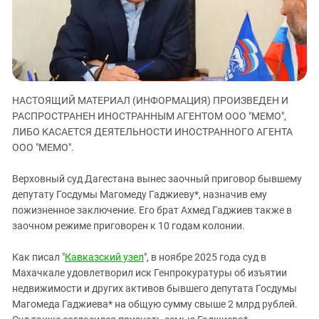
ЗАСТАВЛЯЕТ
Дагестан
КАВКАЗ ЗА ПАЛЕСТИНУ
Ингушетия
ИНАКОМЫСЛИЕ В ЧЕЧНЕ
Кабардино-Балкария
ПРЕСЛЕДОВАНИЕ АКТИВИСТОВ
МОБИЛИЗАЦИЯ И ПРОТЕСТЫ
Калмыкия
НАСТОЯЩИЙ МАТЕРИАЛ (ИНФОРМАЦИЯ) ПРОИЗВЕДЕН И
Карачаево-Черкесия
РАСПРОСТРАНЕН ИНОСТРАННЫМ АГЕНТОМ ООО "МЕМО",
Краснодарский край
ЛИБО КАСАЕТСЯ ДЕЯТЕЛЬНОСТИ ИНОСТРАННОГО АГЕНТА
Нагорный Карабах
ООО "МЕМО".
Российская Федерация
Верховный суд Дагестана вынес заочный приговор бывшему
Ростовская область
депутату Госдумы Магомеду Гаджиеву*, назначив ему
пожизненное заключение. Его брат Ахмед Гаджиев также в
Северная Осетия - Алания
заочном режиме приговорен к 10 годам колонии.
СКФО
Ставропольский край
Как писал "
Кавказский узел
", в ноябре 2025 года суд в
Махачкале удовлетворил иск Генпрокуратуры об изъятии
Чечня
недвижимости и других активов бывшего депутата Госдумы
Южная Осетия
Магомеда Гаджиева* на общую сумму свыше 2 млрд рублей.