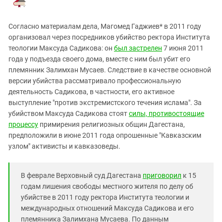
.
Согласно материалам дела, Магомед Гаджиев* в 2011 году
организовал через посредников убийство ректора Института
теологии Максуда Садикова: он
был застрелен
7 июня 2011
года у подъезда своего дома, вместе с ним был убит его
племянник Залимхан Мусаев. Следствие в качестве основной
версии убийства рассматривало профессиональную
деятельность Садикова, в частности, его активное
выступление "против экстремистского течения ислама". За
убийством Максуда Садикова стоят
силы, противостоящие
процессу
примирения религиозных общин Дагестана,
предположили в июне 2011 года опрошенные "Кавказским
узлом" активисты и кавказоведы.
В феврале Верховный суд Дагестана
приговорил
к 15
годам лишения свободы местного жителя по делу об
убийстве в 2011 году ректора Института теологии и
международных отношений Максуда Садикова и его
племянника Залимхана Мусаева. По данным