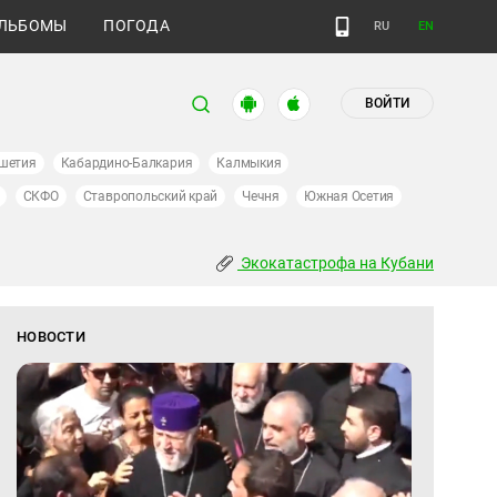
ЛЬБОМЫ
ПОГОДА
RU
EN
ВОЙТИ
шетия
Кабардино-Балкария
Калмыкия
СКФО
Ставропольский край
Чечня
Южная Осетия
Экокатастрофа на Кубани
НОВОСТИ