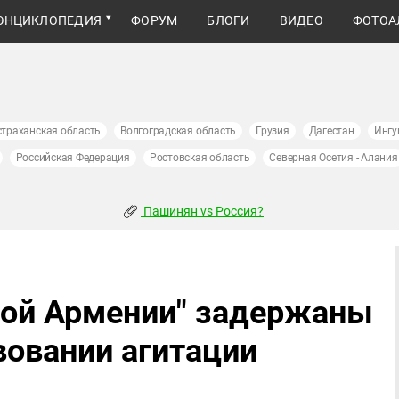
ЭНЦИКЛОПЕДИЯ
ФОРУМ
БЛОГИ
ВИДЕО
ФОТОА
страханская область
Волгоградская область
Грузия
Дагестан
Ингу
Российская Федерация
Ростовская область
Северная Осетия - Алания
Пашинян vs Россия?
ной Армении" задержаны
вовании агитации