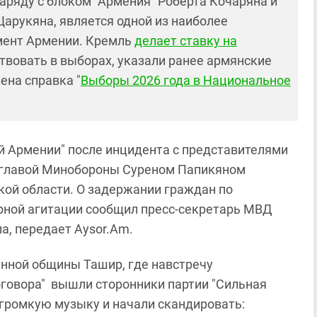
аряду с блоком "Армения" Роберта Кочаряна и
арукяна, является одной из наиболее
амент Армении. Кремль
делает ставку на
аствовать в выборах, указали ранее армянские
ена справка "
Выборы 2026 года в Национальное
й Армении" после инцидента с представителями
 с главой Минобороны Суреном Папикяном
ой области. О задержании граждан по
рной агитации сообщил пресс-секретарь МВД
а, передает Aysor.Am.
нной общины Ташир, где навстречу
говора" вышли сторонники партии "Сильная
громкую музыку и начали скандировать: