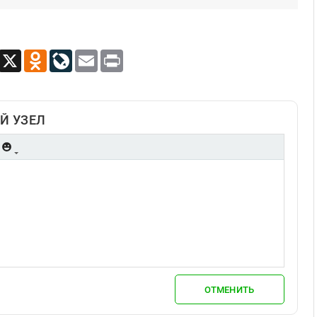
App
Viber
X
Odnoklassniki
LiveJournal
Email
Print
Й УЗЕЛ
ОТМЕНИТЬ