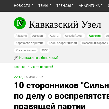
НОВОСТИ
ТЕМЫ
ТРЕНДЫ
АНАЛИТИКА
Кавказский Узел
Абхазия
Аджария
Адыгея
Азербайджан
Армения
А
Карачаево-Черкесия
Краснодарский край
Нагорный Карабах
Южный Кавказ
ЮФО
Кавказ: что с бензином?
Главная
/
Лента новостей
22:13,
16 мая 2026
10 сторонников "Силь
по делу о воспрепятст
правящей партии