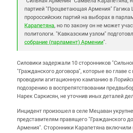
"Сильная Армения" Самвела Карапетяна, н
партией "Процветающая Армения" Гагика Ц
пророссийских партий на выборах в парл
Карапетяна
, но по закону он не может уч
политологи. "Кавказским узлом" подготовл
собрание (парламент) Армении
".
Силовики задержали 10 сторонников "Сильно
"Гражданского договора", которые во главе
проводили агитационную кампанию в Лорийск
подозрению в воспрепятствовании предвыбо
Нарек Саркисян, не уточнив иных деталей дел
Инцидент произошел в селе Мецаван укрупне
представителям правящего "Гражданского до
Армения". Сторонники Карапетяна включили 