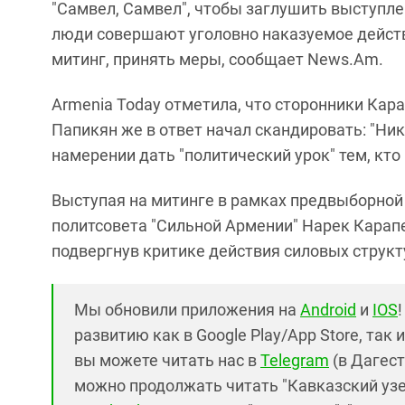
"Самвел, Самвел", чтобы заглушить выступлен
люди совершают уголовно наказуемое дейст
митинг, принять меры, сообщает News.Am.
Armenia Today отметила, что сторонники Кар
Папикян же в ответ начал скандировать: "Ник
намерении дать "политический урок" тем, кт
Выступая на митинге в рамках предвыборной 
политсовета "Сильной Армении" Нарек Кара
подвергнув критике действия силовых структ
Мы обновили приложения на
Android
и
IOS
развитию как в Google Play/App Store, так 
вы можете читать нас в
Telegram
(в Дагест
можно продолжать читать "Кавказский узел"