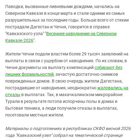
Паводки, вызванные ливневыми дождями, начались на
Северном Кавказе в конце марта и стали одними из самых
разрушительных за последние годы. Больше всего от стихии
пострадали Дагестан и Чечня, говорится в справке
"Кавказского узла" "
Весеннее наводнение на Северном
Кавказе-2026
".
Жители Чечни подали властям более 29 тысяч заявлений на
выплаты в связи с ущербом от наводнения. По их словам, в
Чечне документы на выплату компенсаций
собирают без
лишних формальностей
, зачастую достаточно снимков
поврежденных домов. В свою очередь жители Дагестана,
пострадавшие от наводнения, неоднократно
жаловались на
отказы
в выплатах. Так, в махачкалинском микрорайоне
Турали в результате потопа испорчены полы в домах и
бытовая техника, а люди получили отказы в выплатах,
посетовали местные жители.
Материалы о подтоплениях в республиках СКФО весной 2026
года "Кавказский узел" собрал на тематической странице