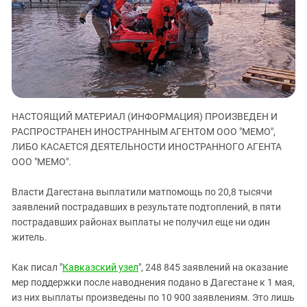
ЗАСТАВЛЯЕТ
Дагестан
КАВКАЗ ЗА ПАЛЕСТИНУ
Ингушетия
ИНАКОМЫСЛИЕ В ЧЕЧНЕ
Кабардино-Балкария
ПРЕСЛЕДОВАНИЕ АКТИВИСТОВ
МОБИЛИЗАЦИЯ И ПРОТЕСТЫ
Калмыкия
Карачаево-Черкесия
НАСТОЯЩИЙ МАТЕРИАЛ (ИНФОРМАЦИЯ) ПРОИЗВЕДЕН И
Краснодарский край
РАСПРОСТРАНЕН ИНОСТРАННЫМ АГЕНТОМ ООО "МЕМО",
Нагорный Карабах
ЛИБО КАСАЕТСЯ ДЕЯТЕЛЬНОСТИ ИНОСТРАННОГО АГЕНТА
Российская Федерация
ООО "МЕМО".
Ростовская область
Власти Дагестана выплатили матпомощь по 20,8 тысячи
Северная Осетия - Алания
заявлений пострадавших в результате подтоплений, в пяти
пострадавших районах выплаты не получил еще ни один
СКФО
житель.
Ставропольский край
Чечня
Как писал "
Кавказский узел
", 248 845 заявлений на оказание
мер поддержки после наводнения подано в Дагестане к 1 мая,
Южная Осетия
из них выплаты произведены по 10 900 заявлениям. Это лишь