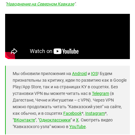
"
Наводнение на Северном Кавказе
".
Мы обновили приложения на
Android
и
IOS
! Будем
признательны за критику, идеи по развитию как в Google
Play/App Store, так и на страницах КУ в соцсетях. Без
установки VPN вы можете читать нас в
Telegram
(в
Дагестане, Чечне и Ингушетии – с VPN). Через VPN
можно продолжать читать "Кавказский узел" на сайте,
как обычно, и в соцсетях
Facebook
*,
Instagram
*,
"
ВКонтакте
", "
Одноклассники
" и
X
. Смотреть видео
"Кавказского узла" можно в
YouTube
.