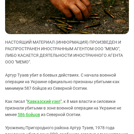
ЗАСТАВЛЯЕТ
Дагестан
КАВКАЗ ЗА ПАЛЕСТИНУ
Ингушетия
ИНАКОМЫСЛИЕ В ЧЕЧНЕ
Кабардино-Балкария
ПРЕСЛЕДОВАНИЕ АКТИВИСТОВ
МОБИЛИЗАЦИЯ И ПРОТЕСТЫ
Калмыкия
НАСТОЯЩИЙ МАТЕРИАЛ (ИНФОРМАЦИЯ) ПРОИЗВЕДЕН И
Карачаево-Черкесия
РАСПРОСТРАНЕН ИНОСТРАННЫМ АГЕНТОМ ООО "МЕМО",
Краснодарский край
ЛИБО КАСАЕТСЯ ДЕЯТЕЛЬНОСТИ ИНОСТРАННОГО АГЕНТА
Нагорный Карабах
ООО "МЕМО".
Российская Федерация
Артур Туаев убит в боевых действиях. С начала военной
Ростовская область
операции на Украине официально признаны убитыми как
минимум 587 бойцов из Северной Осетии.
Северная Осетия - Алания
СКФО
Как писал "
Кавказский узел
", к 8 мая власти и силовики
Ставропольский край
признали убитыми в зоне военной операции на Украине не
менее
586 бойцов
из Северной Осетии.
Чечня
Южная Осетия
Уроженец Пригородного района Артур Туаев, 1978 года