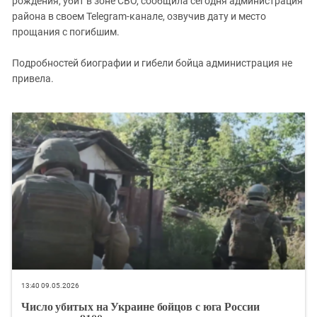
рождения, убит в зоне СВО, сообщила сегодня администрация
Южный Кавказ
района в своем Telegram-канале, озвучив дату и место
ЮФО
прощания с погибшим.
Подробностей биографии и гибели бойца администрация не
привела.
13:40 09.05.2026
Число убитых на Украине бойцов с юга России