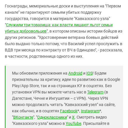
Госнаграды, мемориальные доски и выступления на "Первом
канале" не гарантируют семьям убитых поддержку
государства, говорится в материале "Кавказского узла"
"
Служили три товарища: как власти лишают льгот семьи
убитых добровольцев
", в котором описаны истории бойцов из
других регионов. "Удостоверение ветерана боевых действий
было выдано только потому, что Василий успел прослужить в
ВДВ три месяца по контракту от ВЧ в Одинцово", - рассказала,
в частности, родственница одного из них.
Мы обновили приложения на
Android
и
IOS
! Будем
признательны за критику, идеи по развитию как в Google
Play/App Store, так и на страницах КУ в соцсетях. Без
установки VPN вы можете читать нас в
Telegram
(в
Дагестане, Чечне и Ингушетии – с VPN). Через VPN
можно продолжать читать "Кавказский узел" на сайте,
как обычно, и в соцсетях
Facebook
*,
Instagram
*,
"
ВКонтакте
", "
Одноклассники
" и
X
. Смотреть видео
"Кавказского узла" можно в
YouTube
. Присылайте в