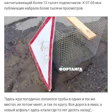
Южный Кавказ
насчитывающий более 12 тысяч подписчиков. К 07.00 мск
публикация набрала более тысячи просмотров.
ЮФО
"Здесь круглогодично лопаются трубы в одних и тех же
местах, их потом чинят, и так по кругу. Вся дорога в ямах, а
новый асфальт здесь клали где-то лет десять назад", -