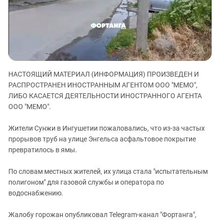
ЗАСТАВЛЯЕТ
Дагестан
КАВКАЗ ЗА ПАЛЕСТИНУ
Ингушетия
ИНАКОМЫСЛИЕ В ЧЕЧНЕ
Кабардино-Балкария
ПРЕСЛЕДОВАНИЕ АКТИВИСТОВ
МОБИЛИЗАЦИЯ И ПРОТЕСТЫ
Калмыкия
Карачаево-Черкесия
НАСТОЯЩИЙ МАТЕРИАЛ (ИНФОРМАЦИЯ) ПРОИЗВЕДЕН И
Краснодарский край
РАСПРОСТРАНЕН ИНОСТРАННЫМ АГЕНТОМ ООО "МЕМО",
ЛИБО КАСАЕТСЯ ДЕЯТЕЛЬНОСТИ ИНОСТРАННОГО АГЕНТА
Нагорный Карабах
ООО "МЕМО".
Российская Федерация
Жители Сунжи в Ингушетии пожаловались, что из-за частых
Ростовская область
прорывов труб на улице Энгельса асфальтовое покрытие
Северная Осетия - Алания
превратилось в ямы.
СКФО
По словам местных жителей, их улица стала "испытательным
Ставропольский край
полигоном" для газовой службы и оператора по
Чечня
водоснабжению.
Южная Осетия
Жалобу горожан опубликовал Telegram-канал "Фортанга",