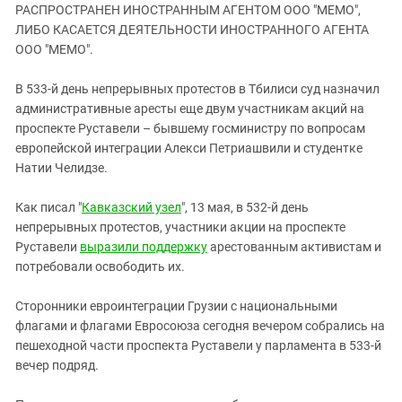
ЗАСТАВЛЯЕТ
РАСПРОСТРАНЕН ИНОСТРАННЫМ АГЕНТОМ ООО "МЕМО",
Дагестан
КАВКАЗ ЗА ПАЛЕСТИНУ
ЛИБО КАСАЕТСЯ ДЕЯТЕЛЬНОСТИ ИНОСТРАННОГО АГЕНТА
Ингушетия
ООО "МЕМО".
ИНАКОМЫСЛИЕ В ЧЕЧНЕ
Кабардино-Балкария
ПРЕСЛЕДОВАНИЕ АКТИВИСТОВ
В 533-й день непрерывных протестов в Тбилиси суд назначил
МОБИЛИЗАЦИЯ И ПРОТЕСТЫ
Калмыкия
административные аресты еще двум участникам акций на
Карачаево-Черкесия
проспекте Руставели – бывшему госминистру по вопросам
европейской интеграции Алекси Петриашвили и студентке
Краснодарский край
Натии Челидзе.
Нагорный Карабах
Как писал "
Кавказский узел
", 13 мая, в 532-й день
Российская Федерация
непрерывных протестов, участники акции на проспекте
Ростовская область
Руставели
выразили поддержку
арестованным активистам и
Северная Осетия - Алания
потребовали освободить их.
СКФО
Сторонники евроинтеграции Грузии с национальными
Ставропольский край
флагами и флагами Евросоюза сегодня вечером собрались на
пешеходной части проспекта Руставели у парламента в 533-й
Чечня
вечер подряд.
Южная Осетия