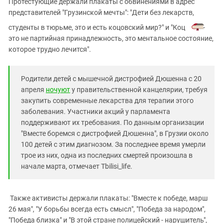
Протестующие держали плакаты с обвинениями в адрес
Южный Кавказ
представителей "Грузинской мечты": "Дети без лекарств,
ЮФО
студенты в тюрьме, это и есть коцовский мир?" и "Коц
-
это не партийная принадлежность, это ментальное состояние,
которое трудно лечится".
Родители детей с мышечной дистрофией Дюшенна с 20
апреля
ночуют
у правительственной канцелярии, требуя
закупить современные лекарства для терапии этого
заболевания. Участники акций у парламента
поддерживают их требования. По данным организации
"Вместе боремся с дистрофией Дюшенна", в Грузии около
100 детей с этим диагнозом. За последнее время умерли
трое из них, одна из последних смертей произошла в
начале марта, отмечает Tbilisi_life.
Также активисты держали плакаты: "Вместе к победе, марш
26 мая", "У борьбы всегда есть смысл", "Победа за народом",
"Победа близка" и "В этой стране полицейский - нарушитель",