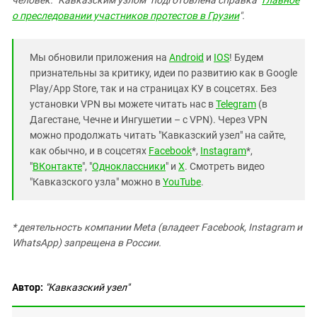
человек. "Кавказским узлом" подготовлена справка "
Главное
о преследовании участников протестов в Грузии
".
Мы обновили приложения на
Android
и
IOS
! Будем
признательны за критику, идеи по развитию как в Google
Play/App Store, так и на страницах КУ в соцсетях. Без
установки VPN вы можете читать нас в
Telegram
(в
Дагестане, Чечне и Ингушетии – с VPN). Через VPN
можно продолжать читать "Кавказский узел" на сайте,
как обычно, и в соцсетях
Facebook
*,
Instagram
*,
"
ВКонтакте
", "
Одноклассники
" и
X
. Смотреть видео
"Кавказского узла" можно в
YouTube
.
* деятельность компании Meta (владеет Facebook, Instagram и
WhatsApp) запрещена в России.
Автор:
"Кавказский узел"