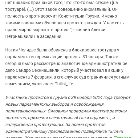
нет никаких признаков того, что кто-то был стеснен [на
тротуаре]. (...) Этот закон совершенно аномальный. Он
полностью противоречит Конституции Грузии. Именно
такими законами обусловлен протест граждан. У нас есть
право мирно выражать протест", - заявил Алекси
Петриашвили на заседании.
Натия Челидзе была обвинена в блокировке тротуара у
парламента во время акции протеста 31 января. Также
сегодня было рассмотрено аналогичное административное
дело Сандро Сехниашвили, который участвовал в акции у
парламента 7 февраля, в его случае суд ограничился устным
замечанием, указывает Tbilisi_life.
Участники протестов в Грузии с 28 ноября 2024 года требуют
новых парламентских выборов и освобождения
политзаключенных. Силовики проводили жесткие разгоны
протестов, применяя слезоточивый газ и водометы, и
задерживали протестующих. За время протестов
административному преследованию подверглись тысячи