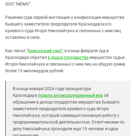
ЗАСТАВЛЯЕТ
ООО "МЕМО".
Дагестан
КАВКАЗ ЗА ПАЛЕСТИНУ
Ингушетия
ИНАКОМЫСЛИЕ В ЧЕЧНЕ
Решение суда первой инстанции о конфискации имущества
бывшего заместителя председателя Краснодарского
Кабардино-Балкария
ПРЕСЛЕДОВАНИЕ АКТИВИСТОВ
краевого суда Игоря Николайчука и связанных с ним лиц
МОБИЛИЗАЦИЯ И ПРОТЕСТЫ
Калмыкия
оставлено в силе.
Карачаево-Черкесия
Как писал "
Кавказский узел
", в конце февраля суд в
Краснодарский край
Краснодаре обратил
в доход государства
имущество судьи
Нагорный Карабах
Игоря Николайчука и связанных с ним лиц на общую сумму
более 13 миллиардов рублей.
Российская Федерация
Ростовская область
В конце января 2026 года прокуратура
Северная Осетия - Алания
Краснодара
подала антикоррупционный иск
об
СКФО
обращении в доход государства имущества бывшего
Ставропольский край
заместителя председателя краевого суда Игоря
Николайчука, который совмещал основную работу с
Чечня
предпринимательской деятельностью. Ответчиками по
Южная Осетия
делу Николайчука проходили еще 15 человек и одна
организация.