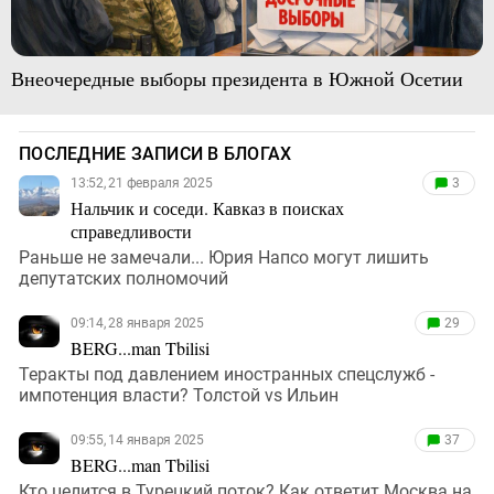
Внеочередные выборы президента в Южной Осетии
ПОСЛЕДНИЕ ЗАПИСИ В БЛОГАХ
13:52, 21 февраля 2025
3
Нальчик и соседи. Кавказ в поисках
справедливости
Раньше не замечали... Юрия Напсо могут лишить
депутатских полномочий
09:14, 28 января 2025
29
BERG...man Tbilisi
Теракты под давлением иностранных спецслужб -
импотенция власти? Толстой vs Ильин
09:55, 14 января 2025
37
BERG...man Tbilisi
Кто целится в Турецкий поток? Как ответит Москва на