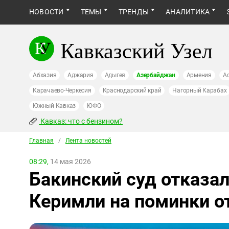
НОВОСТИ
ТЕМЫ
ТРЕНДЫ
АНАЛИТИКА
Кавказский Узел
Абхазия
Аджария
Адыгея
Азербайджан
Армения
А
Карачаево-Черкесия
Краснодарский край
Нагорный Карабах
Южный Кавказ
ЮФО
Кавказ: что с бензином?
Главная
/
Лента новостей
08:29,
14 мая 2026
Бакинский суд отказал
Керимли на поминки о