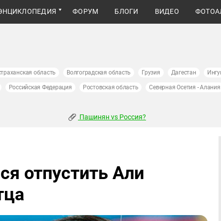
ЭНЦИКЛОПЕДИЯ
ФОРУМ
БЛОГИ
ВИДЕО
ФОТОА
страханская область
Волгоградская область
Грузия
Дагестан
Ингу
Российская Федерация
Ростовская область
Северная Осетия - Алания
Пашинян vs Россия?
ся отпустить Али
тца