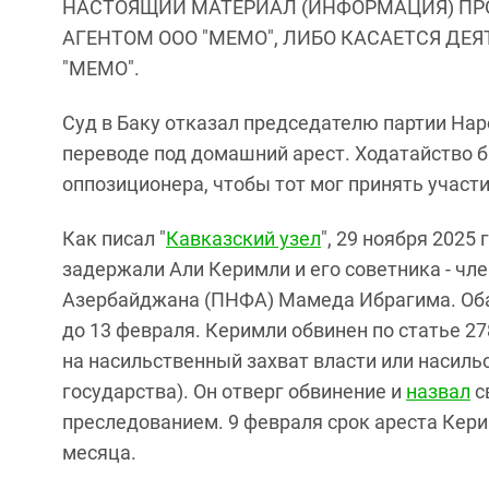
НАСТОЯЩИЙ МАТЕРИАЛ (ИНФОРМАЦИЯ) ПР
АГЕНТОМ ООО "МЕМО", ЛИБО КАСАЕТСЯ ДЕ
"МЕМО".
Суд в Баку отказал председателю партии На
переводе под домашний арест. Ходатайство б
оппозиционера, чтобы тот мог принять участи
Как писал "
Кавказский узел
", 29 ноября 2025
задержали Али Керимли и его советника - чл
Азербайджана (ПНФА) Мамеда Ибрагима. Оба 
до 13 февраля. Керимли обвинен по статье 2
на насильственный захват власти или насиль
государства). Он отверг обвинение и
назвал
с
преследованием. 9 февраля срок ареста Кер
месяца.