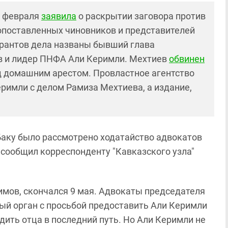
2 февраля
заявила
о раскрытии заговора против
опоставленных чиновников и представителей
урантов дела названы бывший глава
в и лидер ПНФА Али Керимли. Мехтиев
обвинен
од домашним арестом. Провластное агентство
еримли с делом Рамиза Мехтиева, а издание,
.
Баку было рассмотрено ходатайство адвокатов
 сообщил корреспонденту "Кавказского узла"
имов, скончался 9 мая. Адвокаты председателя
ый орган с просьбой предоставить Али Керимли
дить отца в последний путь. Но Али Керимли не