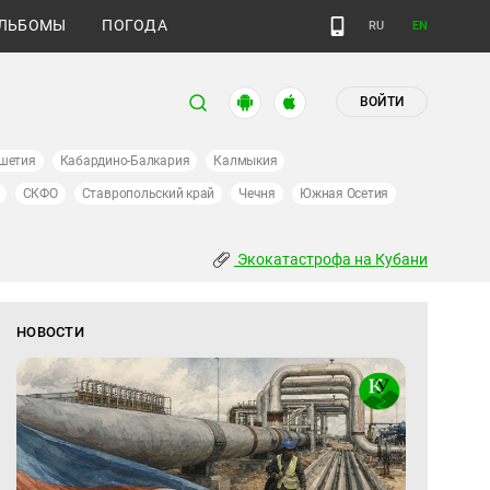
ЛЬБОМЫ
ПОГОДА
RU
EN
ВОЙТИ
шетия
Кабардино-Балкария
Калмыкия
СКФО
Ставропольский край
Чечня
Южная Осетия
Экокатастрофа на Кубани
НОВОСТИ