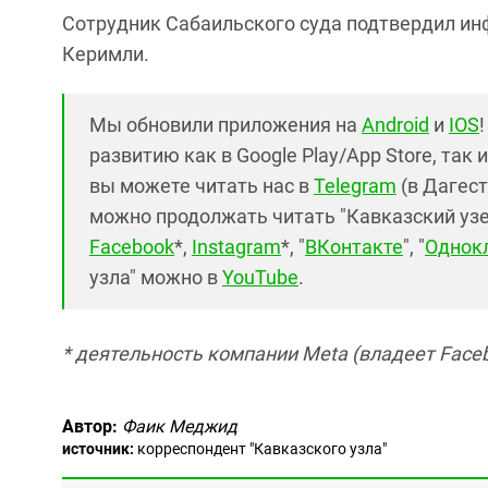
Сотрудник Сабаильского суда подтвердил и
Керимли.
Мы обновили приложения на
Android
и
IOS
развитию как в Google Play/App Store, так 
вы можете читать нас в
Telegram
(в Дагест
можно продолжать читать "Кавказский узел"
Facebook
*,
Instagram
*, "
ВКонтакте
", "
Однок
узла" можно в
YouTube
.
* деятельность компании Meta (владеет Faceb
Автор:
Фаик Меджид
источник:
корреспондент "Кавказского узла"