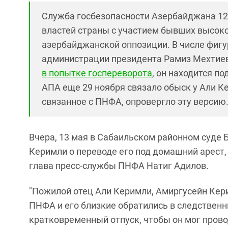
Служба госбезопасности Азербайджана 1
властей страны с участием бывших высок
азербайджанской оппозиции. В числе фиг
администрации президента Рамиз Мехтие
в попытке госпереворота
, он находится п
АПА еще 29 ноября связало обыск у Али К
связанное с ПНФА, опровергло эту версию
Вчера, 13 мая в Сабаильском районном суде 
Керимли о переводе его под домашний арест,
глава пресс-службы ПНФА Натиг Адилов.
"Пожилой отец Али Керимли, Амиргусейн Кер
ПНФА и его близкие обратились в следственн
кратковременный отпуск, чтобы он мог прово