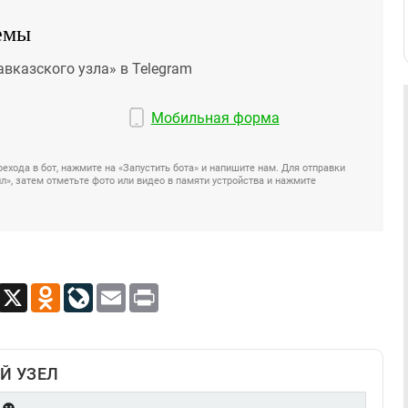
емы
авказского узла» в Telegram
Мобильная форма
ехода в бот, нажмите на «Запустить бота» и напишите нам. Для отправки
», затем отметьте фото или видео в памяти устройства и нажмите
App
Viber
X
Odnoklassniki
LiveJournal
Email
Print
Й УЗЕЛ