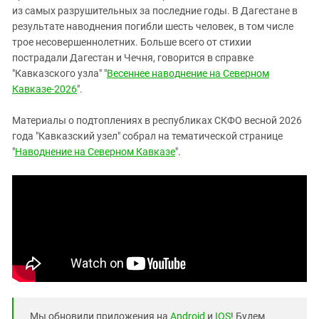
из самых разрушительных за последние годы. В Дагестане в
результате наводнения погибли шесть человек, в том числе
трое несовершеннолетних. Больше всего от стихии
пострадали Дагестан и Чечня, говорится в справке
"Кавказского узла" "
Весеннее наводнение на Северном
Кавказе-2026
".
Материалы о подтоплениях в республиках СКФО весной 2026
года "Кавказский узел" собрал на тематической странице
"
Наводнение на Северном Кавказе
".
Мы обновили приложения на
Android
и
IOS
! Будем