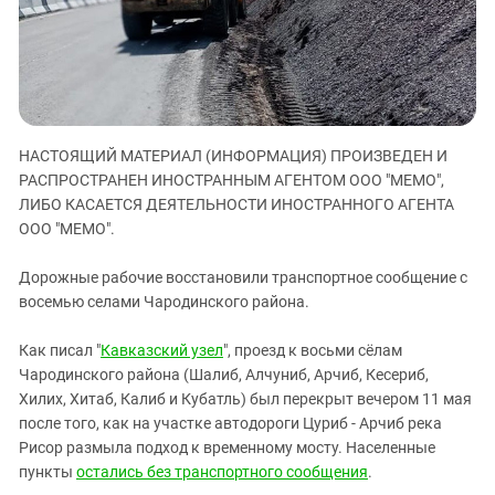
ЗАСТАВЛЯЕТ
Дагестан
КАВКАЗ ЗА ПАЛЕСТИНУ
Ингушетия
ИНАКОМЫСЛИЕ В ЧЕЧНЕ
Кабардино-Балкария
ПРЕСЛЕДОВАНИЕ АКТИВИСТОВ
МОБИЛИЗАЦИЯ И ПРОТЕСТЫ
Калмыкия
НАСТОЯЩИЙ МАТЕРИАЛ (ИНФОРМАЦИЯ) ПРОИЗВЕДЕН И
Карачаево-Черкесия
РАСПРОСТРАНЕН ИНОСТРАННЫМ АГЕНТОМ ООО "МЕМО",
Краснодарский край
ЛИБО КАСАЕТСЯ ДЕЯТЕЛЬНОСТИ ИНОСТРАННОГО АГЕНТА
Нагорный Карабах
ООО "МЕМО".
Российская Федерация
Дорожные рабочие восстановили транспортное сообщение с
Ростовская область
восемью селами Чародинского района.
Северная Осетия - Алания
Как писал "
Кавказский узел
", проезд к восьми сёлам
СКФО
Чародинского района (Шалиб, Алчуниб, Арчиб, Кесериб,
Ставропольский край
Хилих, Хитаб, Калиб и Кубатль) был перекрыт вечером 11 мая
после того, как на участке автодороги Цуриб - Арчиб река
Чечня
Рисор размыла подход к временному мосту. Населенные
Южная Осетия
пункты
остались без транспортного сообщения
.