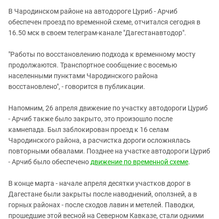
Южный Кавказ
В Чародинском районе на автодороге Цуриб - Арчиб
ЮФО
обеспечен проезд по временной схеме, отчитался сегодня в
16.50 мск в своем телеграм-канале "Дагестанавтодор".
"Работы по восстановлению подхода к временному мосту
продолжаются. Транспортное сообщение с восемью
населенными пунктами Чародинского района
восстановлено", - говорится в публикации.
Напомним, 26 апреля движение по участку автодороги Цуриб
- Арчиб также было закрыто, это произошло после
камнепада. Был заблокирован проезд к 16 селам
Чародинского района, а расчистка дороги осложнялась
повторными обвалами. Позднее на участке автодороги Цуриб
- Арчиб было обеспечено
движение по временной схеме
.
В конце марта - начале апреля десятки участков дорог в
Дагестане были закрыты после наводнений, оползней, а в
горных районах - после сходов лавин и метелей. Паводки,
прошедшие этой весной на Северном Кавказе, стали одними