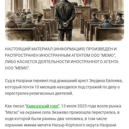
ЗАСТАВЛЯЕТ
Дагестан
КАВКАЗ ЗА ПАЛЕСТИНУ
Ингушетия
ИНАКОМЫСЛИЕ В ЧЕЧНЕ
Кабардино-Балкария
ПРЕСЛЕДОВАНИЕ АКТИВИСТОВ
МОБИЛИЗАЦИЯ И ПРОТЕСТЫ
Калмыкия
Карачаево-Черкесия
НАСТОЯЩИЙ МАТЕРИАЛ (ИНФОРМАЦИЯ) ПРОИЗВЕДЕН И
Краснодарский край
РАСПРОСТРАНЕН ИНОСТРАННЫМ АГЕНТОМ ООО "МЕМО",
Нагорный Карабах
ЛИБО КАСАЕТСЯ ДЕЯТЕЛЬНОСТИ ИНОСТРАННОГО АГЕНТА
Российская Федерация
ООО "МЕМО".
Ростовская область
Суд в Назрани перевел под домашний арест Зяудина Евлоева,
Северная Осетия - Алания
который почти 10 месяцев находился под стражей по делу о
перестрелке религиозных деятелей.
СКФО
Ставропольский край
Как писал "
Кавказский узел
", 13 июля 2025 года возле рынка
Чечня
"Магас" на окраине села Экажево произошла перестрелка, в
ходе которой были ранены два человека, в том числе
Южная Осетия
охранник имама мечети Насыр-Кортского округа Назрани