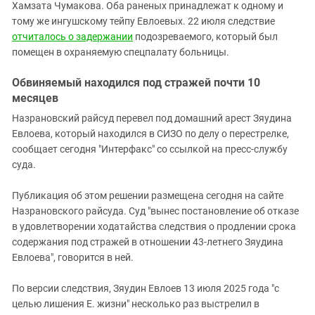
Южный Кавказ
Хамзата Чумакова. Оба раненых принадлежат к одному и
тому же ингушскому тейпу Евлоевых. 22 июля следствие
ЮФО
отчиталось о задержании
подозреваемого, который был
помещен в охраняемую спецпалату больницы.
Обвиняемый находился под стражей почти 10
месяцев
Назрановский райсуд перевел под домашний арест Зяудина
Евлоева, который находился в СИЗО по делу о перестрелке,
сообщает сегодня "Интерфакс" со ссылкой на пресс-службу
суда.
Публикация об этом решении размещена сегодня на сайте
Назрановского райсуда. Суд "вынес постановление об отказе
в удовлетворении ходатайства следствия о продлении срока
содержания под стражей в отношении 43-летнего Зяудина
Евлоева", говорится в ней.
По версии следствия, Зяудин Евлоев 13 июля 2025 года "с
целью лишения Е. жизни" несколько раз выстрелил в