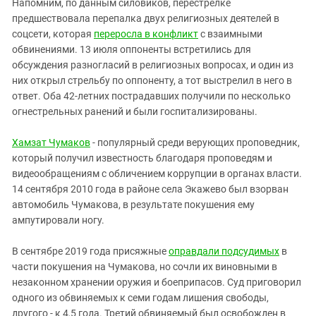
Напомним, по данным силовиков, перестрелке
предшествовала перепалка двух религиозных деятелей в
соцсети, которая
переросла в конфликт
с взаимными
обвинениями. 13 июля оппоненты встретились для
обсуждения разногласий в религиозных вопросах, и один из
них открыл стрельбу по оппоненту, а тот выстрелил в него в
ответ. Оба 42-летних пострадавших получили по несколько
огнестрельных ранений и были госпитализированы.
Хамзат Чумаков
- популярный среди верующих проповедник,
который получил известность благодаря проповедям и
видеообращениям с обличением коррупции в органах власти.
14 сентября 2010 года в районе села Экажево был взорван
автомобиль Чумакова, в результате покушения ему
ампутировали ногу.
В сентябре 2019 года присяжные
оправдали подсудимых
в
части покушения на Чумакова, но сочли их виновными в
незаконном хранении оружия и боеприпасов. Суд приговорил
одного из обвиняемых к семи годам лишения свободы,
другого - к 4,5 года. Третий обвиняемый был освобожден в