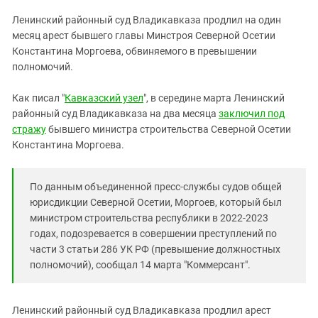
ЗАСТАВЛЯЕТ
Дагестан
Ленинский районный суд Владикавказа продлил на один
КАВКАЗ ЗА ПАЛЕСТИНУ
Ингушетия
месяц арест бывшего главы Минстроя Северной Осетии
ИНАКОМЫСЛИЕ В ЧЕЧНЕ
Константина Моргоева, обвиняемого в превышении
Кабардино-Балкария
ПРЕСЛЕДОВАНИЕ АКТИВИСТОВ
полномочий.
МОБИЛИЗАЦИЯ И ПРОТЕСТЫ
Калмыкия
Как писал "
Кавказский узел
", в середине марта Ленинский
Карачаево-Черкесия
районный суд Владикавказа на два месяца
заключил под
Краснодарский край
стражу
бывшего министра строительства Северной Осетии
Нагорный Карабах
Константина Моргоева.
Российская Федерация
По данным объединенной пресс-службы судов общей
Ростовская область
юрисдикции Северной Осетии, Моргоев, который был
Северная Осетия - Алания
министром строительства республики в 2022-2023
СКФО
годах, подозревается в совершении преступлений по
части 3 статьи 286 УК РФ (превышение должностных
Ставропольский край
полномочий), сообщал 14 марта "Коммерсант".
Чечня
Южная Осетия
Ленинский районный суд Владикавказа продлил арест