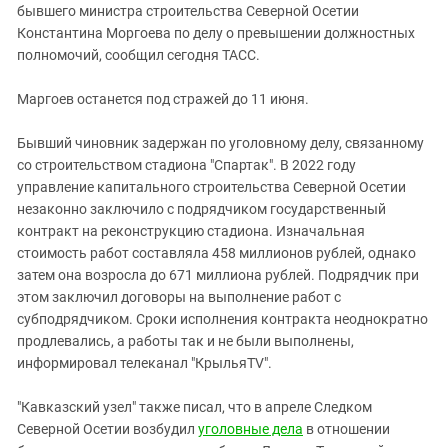
Южный Кавказ
бывшего министра строительства Северной Осетии
Константина Моргоева по делу о превышении должностных
ЮФО
полномочий, сообщил сегодня ТАСС.
Маргоев останется под стражей до 11 июня.
Бывший чиновник задержан по уголовному делу, связанному
со строительством стадиона "Спартак". В 2022 году
управление капитального строительства Северной Осетии
незаконно заключило с подрядчиком государственный
контракт на реконструкцию стадиона. Изначальная
стоимость работ составляла 458 миллионов рублей, однако
затем она возросла до 671 миллиона рублей. Подрядчик при
этом заключил договоры на выполнение работ с
субподрядчиком. Сроки исполнения контракта неоднократно
продлевались, а работы так и не были выполнены,
информировал телеканал "КрыльяTV".
"Кавказский узел" также писал, что в апреле Cледком
Северной Осетии возбудил
уголовные дела
в отношении