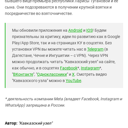
бывшего вице-премьера республики Ларисы Тугановой и ее
сына. Они подозреваются в получении крупной взятки и
посредничестве во взяточничестве.
Мы обновили приложения на
Android
и
IOS
! Будем
признательны за критику, идеи по развитию как в Google
Play/App Store, так и на страницах КУ в соцсетях. Без
установки VPN вы можете читать нас в
Telegram
(в
Дагестане, Чечне и Ингушетии – с VPN). Через VPN
можно продолжать читать "Кавказский узел" на сайте,
как обычно, и в соцсетях
Facebook
*,
Instagram
*,
"
ВКонтакте
", "
Одноклассники
" и
X
. Смотреть видео
"Кавказского узла" можно в
YouTube
.
* деятельность компании Meta (владеет Facebook, Instagram и
WhatsApp) запрещена в России.
Автор:
"Кавказский узел"