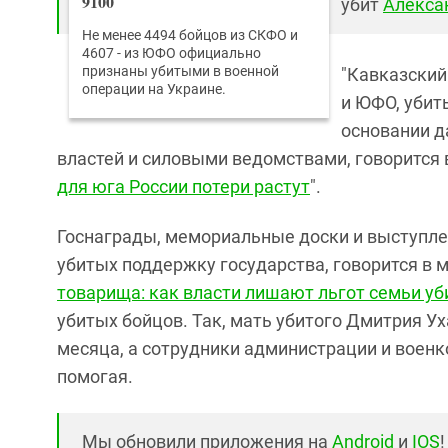
9100
убит
Алекса
Не менее 4494 бойцов из СКФО и
4607 - из ЮФО официально
признаны убитыми в военной
"Кавказский
операции на Украине.
и ЮФО, убит
основании д
властей и силовыми ведомствами, говорится в
для юга России потери растут
".
Госнаграды, мемориальные доски и выступле
убитых поддержку государства, говорится в м
товарища: как власти лишают льгот семьи у
убитых бойцов. Так, мать убитого Дмитрия Ух
месяца, а сотрудники администрации и военко
помогая.
Мы обновили приложения на
Android
и
IOS