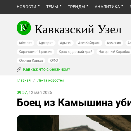
НОВОСТИ
ТЕМЫ
ТРЕНДЫ
АНАЛИТИКА
Кавказский Узел
Абхазия
Аджария
Адыгея
Азербайджан
Армения
А
Карачаево-Черкесия
Краснодарский край
Нагорный Карабах
Южный Кавказ
ЮФО
Кавказ: что с бензином?
Главная
/
Лента новостей
09:57,
12 мая 2026
Боец из Камышина уби