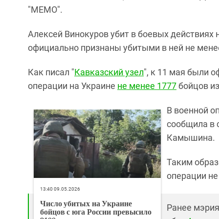
"МЕМО".
Алексей Винокуров убит в боевых действиях 
официально признаны убитыми в ней не менее
Как писал "
Кавказский узел
", к 11 мая были
операции на Украине
не менее 1777
бойцов из
В военной о
сообщила в 
Камышина.
Таким образ
операции не
13:40 09.05.2026
Число убитых на Украине
Ранее мэрия
бойцов с юга России превысило