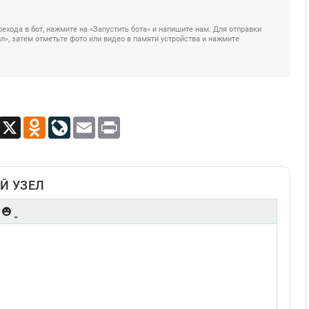
ехода в бот, нажмите на «Запустить бота» и напишите нам. Для отправки
», затем отметьте фото или видео в памяти устройства и нажмите
App
Viber
X
Odnoklassniki
LiveJournal
Email
Print
Й УЗЕЛ