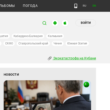
ЛЬБОМЫ
ПОГОДА
RU
EN
ВОЙТИ
шетия
Кабардино-Балкария
Калмыкия
СКФО
Ставропольский край
Чечня
Южная Осетия
Экокатастрофа на Кубани
НОВОСТИ