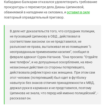
Южный Кавказ
Кабардино-Балкарии отказался удовлетворить требование
прокуратуры о пересмотре дела Дианы Ципиновой,
ЮФО
обвиняемой в нападении на силовика, и
оставил в силе
повторный оправдательный приговор.
В деле нет доказательств того, что сотрудник полиции,
не пускавший Ципинову в ОВД , действовал в
соответствии законом: он не представился, не
разъяснил ее права, выталкивал ее из помещения "с
неоправданным применением насилия", сообщил в
феврале адвокат Сурен Натанов. "Она просила: "Отдайте
мне телефон", и на допущенные оскорбления, на явно
незаконные действия со стороны потерпевшего,
действовала рефлекторно как женщина. При этом сам
этот человек (потерпевший) был одет в футболку
навыпуск без знаков отличия принадлежности к МВД,
держал руки в карманах и не представился, поэтому
Ципинова не знала, что перед ней именно полицейский", -
рассказал он.