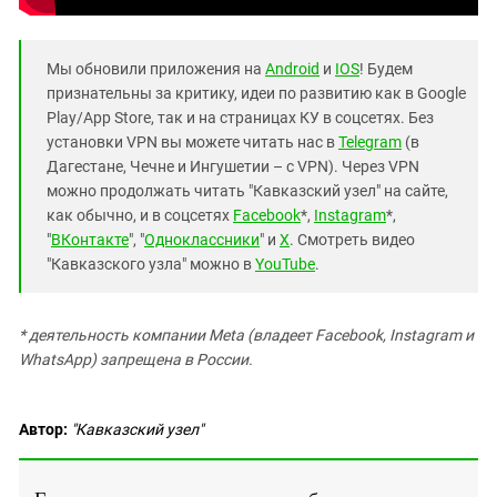
Мы обновили приложения на
Android
и
IOS
! Будем
признательны за критику, идеи по развитию как в Google
Play/App Store, так и на страницах КУ в соцсетях. Без
установки VPN вы можете читать нас в
Telegram
(в
Дагестане, Чечне и Ингушетии – с VPN). Через VPN
можно продолжать читать "Кавказский узел" на сайте,
как обычно, и в соцсетях
Facebook
*,
Instagram
*,
"
ВКонтакте
", "
Одноклассники
" и
X
. Смотреть видео
"Кавказского узла" можно в
YouTube
.
* деятельность компании Meta (владеет Facebook, Instagram и
WhatsApp) запрещена в России.
Автор:
"Кавказский узел"