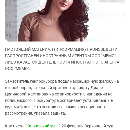
ЗАСТАВЛЯЕТ
Дагестан
КАВКАЗ ЗА ПАЛЕСТИНУ
Ингушетия
ИНАКОМЫСЛИЕ В ЧЕЧНЕ
Кабардино-Балкария
ПРЕСЛЕДОВАНИЕ АКТИВИСТОВ
МОБИЛИЗАЦИЯ И ПРОТЕСТЫ
Калмыкия
Карачаево-Черкесия
НАСТОЯЩИЙ МАТЕРИАЛ (ИНФОРМАЦИЯ) ПРОИЗВЕДЕН И
Краснодарский край
РАСПРОСТРАНЕН ИНОСТРАННЫМ АГЕНТОМ ООО "МЕМО",
Нагорный Карабах
ЛИБО КАСАЕТСЯ ДЕЯТЕЛЬНОСТИ ИНОСТРАННОГО АГЕНТА
Российская Федерация
ООО "МЕМО".
Ростовская область
Заместитель генпрокурора подал кассационную жалобу на
Северная Осетия - Алания
второй оправдательный приговор адвокату Диане
Ципиновой, настаивая на ее виновности в нападении на
СКФО
полицейского. Прокуратура оспаривает установленные
Ставропольский край
судами факты, что выходит за рамки кассационного
Чечня
рассмотрения, указала защита.
Южная Осетия
Как писал "
Кавказский узел
", 20 февраля Верховный суд