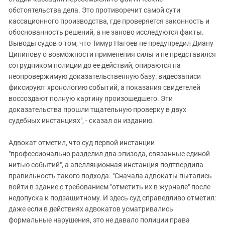
обстоятельства дела. Это противоречит самой сути
кассационного производства, где проверяется законность и
обоснованность решений, а не заново исследуются факты.
Выводы судов о том, что Тимур Нагоев не предупредил Диану
Ципинову о возможности применения силы и не представился
сотрудником полиции до ее действий, опираются на
неопровержимую доказательственную базу: видеозаписи
фиксируют хронологию событий, а показания свидетелей
воссоздают полную картину произошедшего. Эти
доказательства прошли тщательную проверку в двух
судебных инстанциях", - сказал он изданию.
Адвокат отметил, что суд первой инстанции
"профессионально разделил два эпизода, связанные единой
нитью событий", а апелляционная инстанция подтвердила
правильность такого подхода. "Сначала адвокаты пытались
войти в здание с требованием "отметить их в журнале" после
недопуска к подзащитному. И здесь суд справедливо отметил:
даже если в действиях адвокатов усматривались
формальные нарушения, это не давало полиции права