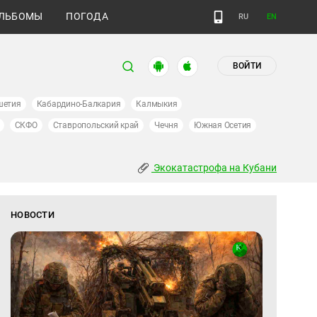
ЛЬБОМЫ
ПОГОДА
RU
EN
ВОЙТИ
шетия
Кабардино-Балкария
Калмыкия
СКФО
Ставропольский край
Чечня
Южная Осетия
Экокатастрофа на Кубани
НОВОСТИ