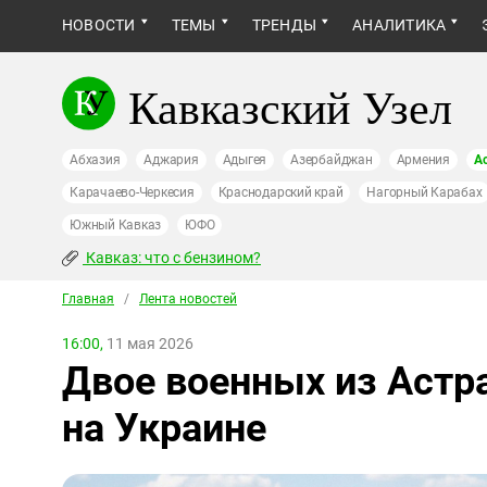
НОВОСТИ
ТЕМЫ
ТРЕНДЫ
АНАЛИТИКА
Кавказский Узел
Абхазия
Аджария
Адыгея
Азербайджан
Армения
А
Карачаево-Черкесия
Краснодарский край
Нагорный Карабах
Южный Кавказ
ЮФО
Кавказ: что с бензином?
Главная
/
Лента новостей
16:00,
11 мая 2026
Двое военных из Астр
на Украине