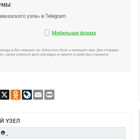
емы
авказского узла» в Telegram
Мобильная форма
ехода в бот, нажмите на «Запустить бота» и напишите нам. Для отправки
», затем отметьте фото или видео в памяти устройства и нажмите
App
Viber
X
Odnoklassniki
LiveJournal
Email
Print
Й УЗЕЛ