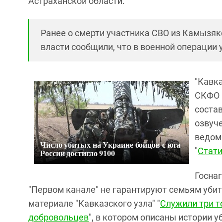
Астраханской области.
Ранее о смерти участника СВО из Камызякс
власти сообщили, что в военной операции 
"Кавк
СКФО 
соста
озвуч
ведомс
Число убитых на Украине бойцов с юга
"
Стати
России достигло 9100
Госна
"Первом канале" не гарантируют семьям убит
материале "Кавказского узла" "
Служили три т
добровольцев
", в котором описаны истории у