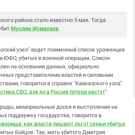
кого района стало известно 5 мая. Тогда
убит
Муслим Жумахаев
.
азский узел" ведет поименный список уроженцев
и ЮФО, убитых в военной операции. Список
влен на основании данных, официально
енных представителями властей и силовыми
твами, говорится в справке "Кавказского узла"
стика СВО: для юга России потери растут
".
грады, мемориальные доски и выступления на
ых поддержку государства, говорится в
оварища: как власти лишают льгот семьи убитых
битых бойцов. Так, мать убитого Дмитрия