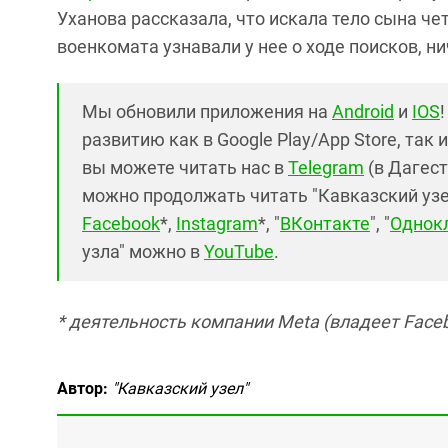
Уханова рассказала, что искала тело сына ч
военкомата узнавали у нее о ходе поисков, н
Мы обновили приложения на
Android
и
IOS
развитию как в Google Play/App Store, так 
вы можете читать нас в
Telegram
(в Дагест
можно продолжать читать "Кавказский узел"
Facebook
*,
Instagram
*, "
ВКонтакте
", "
Однок
узла" можно в
YouTube
.
* деятельность компании Meta (владеет Faceb
Автор:
"Кавказский узел"