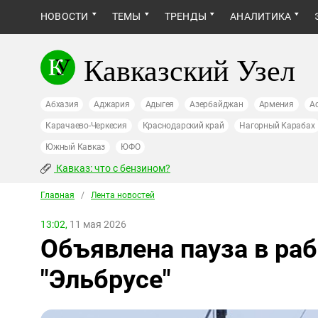
НОВОСТИ
ТЕМЫ
ТРЕНДЫ
АНАЛИТИКА
Кавказский Узел
Абхазия
Аджария
Адыгея
Азербайджан
Армения
А
Карачаево-Черкесия
Краснодарский край
Нагорный Карабах
Южный Кавказ
ЮФО
Кавказ: что с бензином?
Главная
/
Лента новостей
13:02,
11 мая 2026
Объявлена пауза в раб
"Эльбрусе"