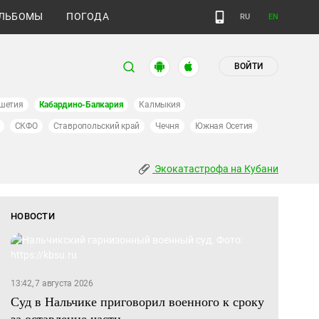
ЛЬБОМЫ
ПОГОДА
RU
EN
ВОЙТИ
шетия
Кабардино-Балкария
Калмыкия
СКФО
Ставропольский край
Чечня
Южная Осетия
Экокатастрофа на Кубани
НОВОСТИ
13:42, 7 августа 2026
Суд в Нальчике приговорил военного к сроку
за оставление части