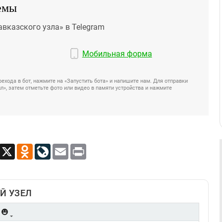
емы
авказского узла» в Telegram
Мобильная форма
ехода в бот, нажмите на «Запустить бота» и напишите нам. Для отправки
», затем отметьте фото или видео в памяти устройства и нажмите
App
Viber
X
Odnoklassniki
LiveJournal
Email
Print
Й УЗЕЛ