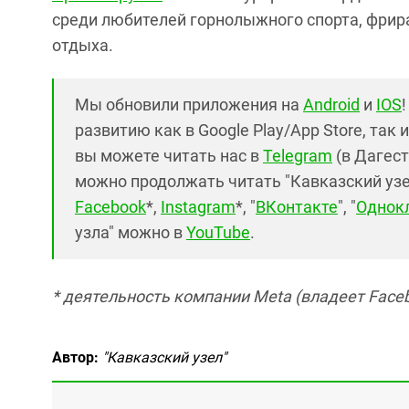
среди любителей горнолыжного спорта, фрир
отдыха.
Мы обновили приложения на
Android
и
IOS
развитию как в Google Play/App Store, так 
вы можете читать нас в
Telegram
(в Дагест
можно продолжать читать "Кавказский узел"
Facebook
*,
Instagram
*, "
ВКонтакте
", "
Однок
узла" можно в
YouTube
.
* деятельность компании Meta (владеет Faceb
Автор:
"Кавказский узел"