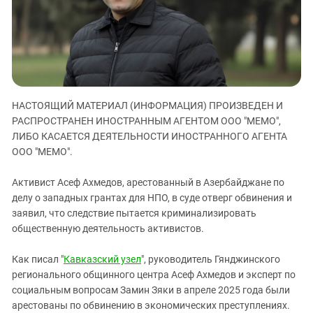
ЗАСТАВЛЯЕТ
Дагестан
КАВКАЗ ЗА ПАЛЕСТИНУ
Ингушетия
ИНАКОМЫСЛИЕ В ЧЕЧНЕ
Кабардино-Балкария
ПРЕСЛЕДОВАНИЕ АКТИВИСТОВ
МОБИЛИЗАЦИЯ И ПРОТЕСТЫ
Калмыкия
Карачаево-Черкесия
НАСТОЯЩИЙ МАТЕРИАЛ (ИНФОРМАЦИЯ) ПРОИЗВЕДЕН И
Краснодарский край
РАСПРОСТРАНЕН ИНОСТРАННЫМ АГЕНТОМ ООО "МЕМО",
ЛИБО КАСАЕТСЯ ДЕЯТЕЛЬНОСТИ ИНОСТРАННОГО АГЕНТА
Нагорный Карабах
ООО "МЕМО".
Российская Федерация
Активист Асеф Ахмедов, арестованный в Азербайджане по
Ростовская область
делу о западных грантах для НПО, в суде отверг обвинения и
Северная Осетия - Алания
заявил, что следствие пытается криминализировать
СКФО
общественную деятельность активистов.
Ставропольский край
Как писал "
Кавказский узел
", руководитель Гянджинского
Чечня
регионального общинного центра Асеф Ахмедов и эксперт по
социальным вопросам Замин Зяки в апреле 2025 года были
Южная Осетия
арестованы по обвинению в экономических преступлениях.