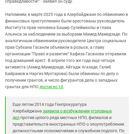
справедливости!" - заявил он суду.
Напомним, в марте 2025 года в Азербайджане по обвинению в
финансовых преступлениях были арестованы руководитель
Института прав человека Башир Сулейманлы и глава
Альянса за наблюдением за выборами Мамед Мамедзаде. По
аналогичным обвинениям руководителя Центра социальных
прав Субхана Гасанли объявили в розыск, а главу
организации "Право и развитие" Хафиза Гасанова отправили
под домашний арест. В апреле того же года еще четыре
активиста (Ахмед Мамедзаде, Айтадж Агазаде, Галиб
Байрамов и Наргиз Мухтарова) были обвинены по делу о
получении грантов, и число фигурантов дела о западных
грантах для НПО
достигло 10
.
Еще летом 2014 года Генпрокуратура
Азербайджана
заявила о возбуждении уголовных
дел
против целого ряда местных НПО, филиалов и
представительств иностранных НПО о злоупотреблении
должностными полномочиями и служебном подлоге. По