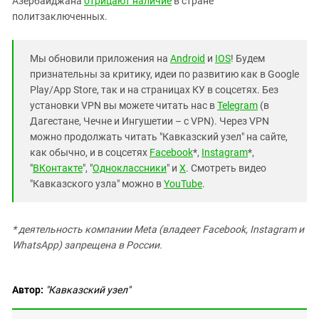
Азербайджана
отрицают наличие
в стране
политзаключенных.
Мы обновили приложения на
Android
и
IOS
! Будем
признательны за критику, идеи по развитию как в Google
Play/App Store, так и на страницах КУ в соцсетях. Без
установки VPN вы можете читать нас в
Telegram
(в
Дагестане, Чечне и Ингушетии – с VPN). Через VPN
можно продолжать читать "Кавказский узел" на сайте,
как обычно, и в соцсетях
Facebook
*,
Instagram
*,
"
ВКонтакте
", "
Одноклассники
" и
X
. Смотреть видео
"Кавказского узла" можно в
YouTube
.
* деятельность компании Meta (владеет Facebook, Instagram и
WhatsApp) запрещена в России.
Автор:
"Кавказский узел"