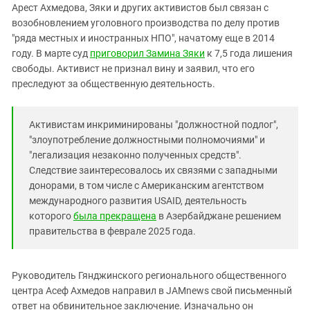
Южный Кавказ
Арест Ахмедова, Зяки и других активистов был связан с
возобновлением уголовного производства по делу против
ЮФО
"ряда местных и иностранных НПО", начатому еще в 2014
году. В марте суд
приговорил Замина Зяки
к 7,5 года лишения
свободы. Активист не признал вину и заявил, что его
преследуют за общественную деятельность.
Активистам инкриминированы "должностной подлог",
"злоупотребление должностными полномочиями" и
"легализация незаконно полученных средств".
Следствие заинтересовалось их связями с западными
донорами, в том числе с Американским агентством
международного развития USAID, деятельность
которого
была прекращена
в Азербайджане решением
правительства в феврале 2025 года.
Руководитель Гянджинского регионального общественного
центра Асеф Ахмедов направил в JAMnews свой письменный
ответ на обвинительное заключение. Изначально он