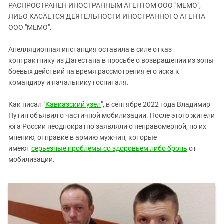
ЗАСТАВЛЯЕТ
РАСПРОСТРАНЕН ИНОСТРАННЫМ АГЕНТОМ ООО "МЕМО",
Дагестан
КАВКАЗ ЗА ПАЛЕСТИНУ
ЛИБО КАСАЕТСЯ ДЕЯТЕЛЬНОСТИ ИНОСТРАННОГО АГЕНТА
Ингушетия
ООО "МЕМО".
ИНАКОМЫСЛИЕ В ЧЕЧНЕ
Кабардино-Балкария
ПРЕСЛЕДОВАНИЕ АКТИВИСТОВ
Апелляционная инстанция оставила в силе отказ
МОБИЛИЗАЦИЯ И ПРОТЕСТЫ
Калмыкия
контрактнику из Дагестана в просьбе о возвращении из зоны
Карачаево-Черкесия
боевых действий на время рассмотрения его иска к
командиру и начальнику госпиталя.
Краснодарский край
Нагорный Карабах
Как писал "
Кавказский узел
", в сентябре 2022 года Владимир
Путин объявил о частичной мобилизации. После этого жители
Российская Федерация
юга России неоднократно заявляли о неправомерной, по их
Ростовская область
мнению, отправке в армию мужчин, которые
Северная Осетия - Алания
имеют
серьезные проблемы со здоровьем либо бронь
от
мобилизации.
СКФО
Ставропольский край
Чечня
Южная Осетия