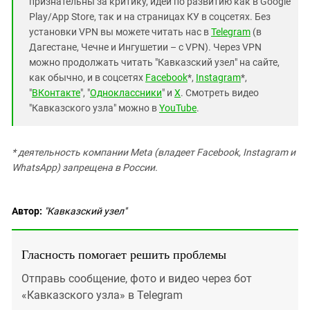
признательны за критику, идеи по развитию как в Google
Play/App Store, так и на страницах КУ в соцсетях. Без
установки VPN вы можете читать нас в
Telegram
(в
Дагестане, Чечне и Ингушетии – с VPN). Через VPN
можно продолжать читать "Кавказский узел" на сайте,
как обычно, и в соцсетях
Facebook
*,
Instagram
*,
"
ВКонтакте
", "
Одноклассники
" и
X
. Смотреть видео
"Кавказского узла" можно в
YouTube
.
* деятельность компании Meta (владеет Facebook, Instagram и
WhatsApp) запрещена в России.
Автор:
"Кавказский узел"
Гласность помогает решить проблемы
Отправь сообщение, фото и видео через бот
«Кавказского узла» в Telegram