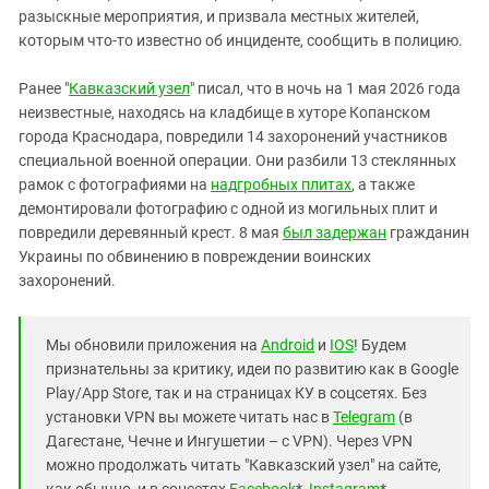
Южный Кавказ
разыскные мероприятия, и призвала местных жителей,
ЮФО
которым что-то известно об инциденте, сообщить в полицию.
Ранее "
Кавказский узел
" писал, что в ночь на 1 мая 2026 года
неизвестные, находясь на кладбище в хуторе Копанском
города Краснодара, повредили 14 захоронений участников
специальной военной операции. Они разбили 13 стеклянных
рамок с фотографиями на
надгробных плитах
, а также
демонтировали фотографию с одной из могильных плит и
повредили деревянный крест. 8 мая
был задержан
гражданин
Украины по обвинению в повреждении воинских
захоронений.
Мы обновили приложения на
Android
и
IOS
! Будем
признательны за критику, идеи по развитию как в Google
Play/App Store, так и на страницах КУ в соцсетях. Без
установки VPN вы можете читать нас в
Telegram
(в
Дагестане, Чечне и Ингушетии – с VPN). Через VPN
можно продолжать читать "Кавказский узел" на сайте,
как обычно, и в соцсетях
Facebook
*,
Instagram
*,