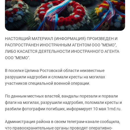
ЗАСТАВЛЯЕТ
Дагестан
КАВКАЗ ЗА ПАЛЕСТИНУ
Ингушетия
ИНАКОМЫСЛИЕ В ЧЕЧНЕ
Кабардино-Балкария
ПРЕСЛЕДОВАНИЕ АКТИВИСТОВ
МОБИЛИЗАЦИЯ И ПРОТЕСТЫ
Калмыкия
НАСТОЯЩИЙ МАТЕРИАЛ (ИНФОРМАЦИЯ) ПРОИЗВЕДЕН И
Карачаево-Черкесия
РАСПРОСТРАНЕН ИНОСТРАННЫМ АГЕНТОМ ООО "МЕМО",
Краснодарский край
ЛИБО КАСАЕТСЯ ДЕЯТЕЛЬНОСТИ ИНОСТРАННОГО АГЕНТА
ООО "МЕМО".
Нагорный Карабах
Российская Федерация
В поселке Целина Ростовской области неизвестные
разрушили надгробия и сломали кресты на могилах
Ростовская область
участников специальной военной операции.
Северная Осетия - Алания
СКФО
По данным местных властей, вандалы порезали и порвали
флаги на могилах, разрушили надгробия, поломали кресты и
Ставропольский край
разбили фотографии погибших, информирует 10 мая 1rnd.ru.
Чечня
Администрация района в своем телеграм-канале сообщила,
Южная Осетия
что правоохранительные органы проводят оперативно-