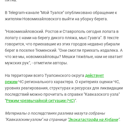
пятна.
В Telegram-канале "Мой Туапсе" опубликовано обращение к
жителям Новомихайловского выйти на уборку берега.
"Новомихайловский. Ростов и Ставрополь сегодня лопата в
лопату с нами на берегу дикого пляжа, мыс Гуавга". В тексте
говорится, что приехавшие из этих городов недавно убирали
берег в поселке Тюменский. "Они смогли приехать издалека. А
что же мы, новомихайловцы? Мешки тяжёлые, нам не хватает
мужских рук", - отметили авторы.
На территории всего Туапсинского округа
действует
режим
ЧС регионального характера. О критериях оценки ЧС,
уровнях реагирования, структурах и ресурсах для ликвидации
последствий можно прочитать в справке "Кавказского узла"
"
Режим чрезвычайной ситуации (ЧС)
".
Материалы о последствиях разлива мазута собраны
"Кавказским узлом" на странице "
Экокатастрофа на Кубани
".