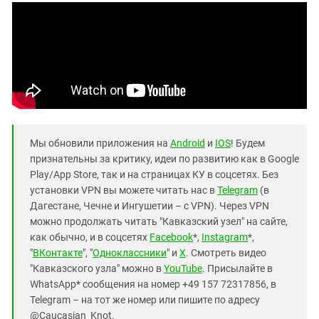
Мы обновили приложения на
Android
и
IOS
! Будем
признательны за критику, идеи по развитию как в Google
Play/App Store, так и на страницах КУ в соцсетях. Без
установки VPN вы можете читать нас в
Telegram
(в
Дагестане, Чечне и Ингушетии – с VPN). Через VPN
можно продолжать читать "Кавказский узел" на сайте,
как обычно, и в соцсетях
Facebook
*,
Instagram
*,
"
ВКонтакте
", "
Одноклассники
" и
X
. Смотреть видео
"Кавказского узла" можно в
YouTube
. Присылайте в
WhatsApp* сообщения на номер +49 157 72317856, в
Telegram – на тот же номер или пишите по адресу
@Caucasian_Knot.