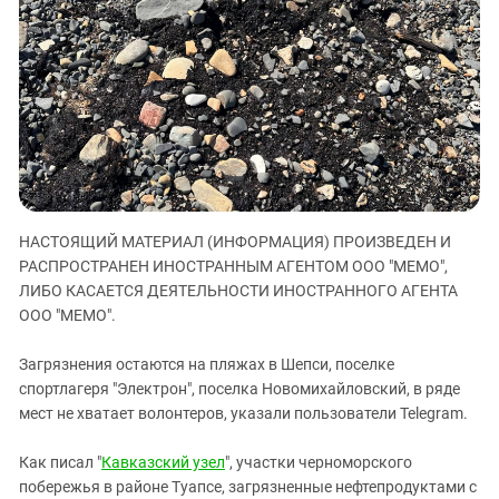
ЗАСТАВЛЯЕТ
Дагестан
КАВКАЗ ЗА ПАЛЕСТИНУ
Ингушетия
ИНАКОМЫСЛИЕ В ЧЕЧНЕ
Кабардино-Балкария
ПРЕСЛЕДОВАНИЕ АКТИВИСТОВ
МОБИЛИЗАЦИЯ И ПРОТЕСТЫ
Калмыкия
Карачаево-Черкесия
Краснодарский край
Нагорный Карабах
НАСТОЯЩИЙ МАТЕРИАЛ (ИНФОРМАЦИЯ) ПРОИЗВЕДЕН И
Российская Федерация
РАСПРОСТРАНЕН ИНОСТРАННЫМ АГЕНТОМ ООО "МЕМО",
ЛИБО КАСАЕТСЯ ДЕЯТЕЛЬНОСТИ ИНОСТРАННОГО АГЕНТА
Ростовская область
ООО "МЕМО".
Северная Осетия - Алания
СКФО
Загрязнения остаются на пляжах в Шепси, поселке
спортлагеря "Электрон", поселка Новомихайловский, в ряде
Ставропольский край
мест не хватает волонтеров, указали пользователи Telegram.
Чечня
Как писал "
Кавказский узел
", участки черноморского
Южная Осетия
побережья в районе Туапсе, загрязненные нефтепродуктами с