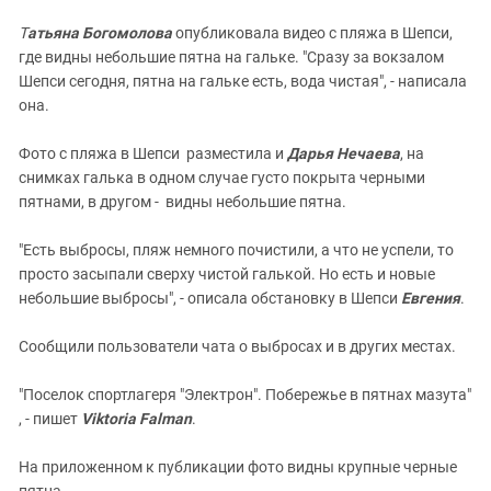
Т
атьяна Богомолова
опубликовала видео с пляжа в Шепси,
где видны небольшие пятна на гальке. "Сразу за вокзалом
Шепси сегодня, пятна на гальке есть, вода чистая", - написала
она.
Фото с пляжа в Шепси разместила и
Дарья Нечаева
, на
снимках галька в одном случае густо покрыта черными
пятнами, в другом - видны небольшие пятна.
"Есть выбросы, пляж немного почистили, а что не успели, то
просто засыпали сверху чистой галькой. Но есть и новые
небольшие выбросы", - описала обстановку в Шепси
Евгения
.
Сообщили пользователи чата о выбросах и в других местах.
"Поселок спортлагеря "Электрон". Побережье в пятнах мазута"
, - пишет
Viktoria Falman
.
На приложенном к публикации фото видны крупные черные