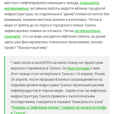
Южный Кавказ
местного нефтеперерабатывающего завода,
очищаются
неравномерно
: активные работы ведутся вблизи городской
ЮФО
инфраструктуры, но отдаленные и "дикие" пляжи остаются без
внимания, заявили местные жители и волонтеры. Пятна в
море от Шепси до по порта и городского пляжа Туапсе
зафиксировал снимок из космоса. Пятна
не обязательно
означают
, что на воде находится нефтяная пленка, но ранее
здесь уже фиксировались пленочные загрязнения, указал
проект "Прозрачный мир".
1 мая после атаки БПЛА начался пожар на территории
морского терминала в Туапсе. Он
был потушен
2 мая.
Этот пожар стал четвертым в Туапсе с 16 апреля. Ранее,
24 апреля, после прорыва боновых заграждений из-за
подъема уровня воды в реке Туапсе, произошел разлив
нефтепродуктов в Черное море. Серия атак на нефтяную
инфраструктуру Туапсе привела к экологическим
последствиям, говорится в справке "Кавказского узла"
"
Пожары и "нефтяные дожди": главное об экокатастрофе
в Туапсе
".