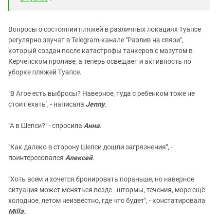
Вопросы о состоянии пляжей в различных локациях Туапсе
регулярно звучат в Telegram-канале "Разлив на связи",
который создан после катастрофы танкеров с мазутом в
Керченском проливе, а теперь освещает и активность по
уборке пляжей Туапсе.
"В Агое есть выбросы? Наверное, туда с ребенком тоже не
стоит ехать", - написала
Jenny
.
"А в Шепси?" - спросила
Анна
.
"Как далеко в сторону Шепси дошли загрязнения", -
поинтересовался
Алексей
.
"Хоть всем и хочется бронировать пораньше, но наверное
ситуация может меняться везде - штормы, течения, море ещё
холодное, летом неизвестно, где что будет", - констатировала
Milla.